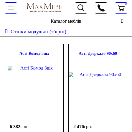
0
066 472 19 61
Каталог меблів
Стінки модульні (збірні)
Сортувати:
дешевше
дорожче
новинки
популярність
ФІЛЬТР
Асті Комод 3шх
Асті Дзеркало 90х60
Ціна
-
грн.
6 382
грн.
2 476
грн.