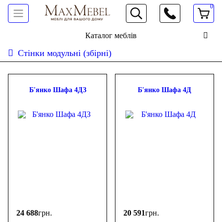
0
066 472 19 61
Каталог меблів
Стінки модульні (збірні)
Сортувати:
дешевше
дорожче
новинки
популярність
ФІЛЬТР
Б'янко Шафа 4ДЗ
Б'янко Шафа 4Д
Ціна
-
грн.
24 688
грн.
20 591
грн.