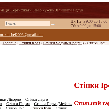
рмація
Сертифікати
Замір кухонь
Залишити відгук
Пн-Пт:
з 9:00 до 18:00
Cб:
з 9:00 до 15:00
maxmebel2008@gmail.com
Головна
›
Стінки в зал
›
Стінки модульні (збірні)
›
Стінки Ірен
Стінки Ір
інки Ліворно
Стінки Ларго
(6)
Стильний га
он
Стінки Парма
Стінки Парма(Мебель-
(0)
(0)
а
Стінки Іріс
Стінки Ірен
Стінки
(0)
(19)
(0)