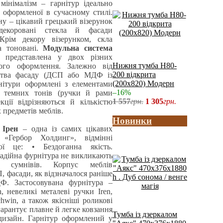
мінімалізм – гарнітур ідеально
і, оформленої в сучасному стилі.
ну – цікавий грецький візерунок
декоровані стекла й фасади
 Крім декору візерунком, скла
а тоновані.
Модульна система
представлена у двох різних
Нижня тумба Н80-
ього оформлення. Залежно від
200 відкрита
цтва фасаду (ДСП або МДФ із
(200x820) Модерн
нітури оформлені з елементами
–16%
о темних тонів (ручки й рами
1 557
грн.
1 305
грн.
кції відрізняються й кількістю
х предметів меблів.
Новинки
 Ірен
– одна із самих цікавих
 «Гербор Холдинг», відмінні
ої це: • Бездоганна якість.
надійна фурнітура не викликають
 сумнівів. Корпус меблів
, фасади, як відзначалося раніше
. Застосовувана фурнітура –
h, невеликі металеві ручки Iren,
hwin, а також якісніші роликові
гарантує плавне й легке ковзання
Тумба із дзеркалом
дизайн. Гарнітур оформлений у