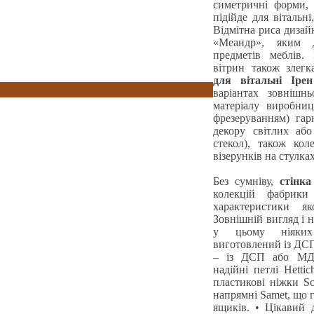
симетричні форми, 
підійде для вітальн
Відмітна риса дизай
«Меандр», яким 
предметів меблів.
вітрин також злегк
для вітальні Ірен
варіантах зовнішн
матеріалу виробни
фрезеруванням) гар
декору світлих аб
стекол), також коле
візерунків на стулка
Без сумніву,
стінка
колекцій фабрики
характеристики як
Зовнішній вигляд і 
у цьому ніяких
виготовлений із ДСП
– із ДСП або МДФ
надійні петлі Hettic
пластикові ніжки Sc
напрямні Samet, що 
ящиків. • Цікавий 