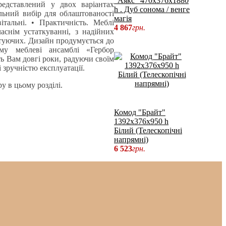
"Аякс" 470х376х1880
редставлений у двох варіантах
h . Дуб сонома / венге
альний вибір для облаштованості
магія
італьні. • Практичність. Меблі
4 867
грн.
аснім устаткуванні, з надійних
ктуючих. Дизайн продумується до
тому меблеві ансамблі «Гербор
 Вам довгі роки, радуючи своїм
 зручністю експлуатації.
у в цьому розділі.
Комод "Брайт"
1392х376х950 h
Білий (Телескопічні
напрямні)
6 523
грн.