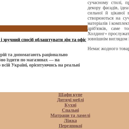
сучасному стилі, п
декору фасадів, іде
сильної й цікавої в
створюються на суч
матеріалів і компле
дріб'язків, саме 
Холдинг» прослужать
зовнішнім виглядом і
і зручний спосіб облаштувати дім та офіс
Немає жодного товар
рій та допомагають раціонально
бно їздити по магазинах — на
 всій Україні, орієнтуючись на реальні
Шафи купе
Дитячі меблі
Кухні
Спальні
Матраци та ламелi
Ліжка
Передпокої