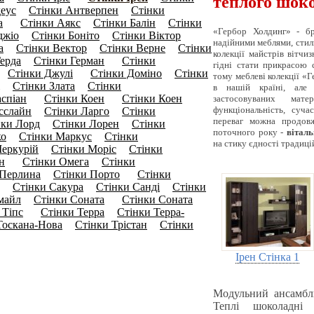
теплого шок
еус
Стінки Антверпен
Стінки
(0)
(0)
а
Стінки Аякс
Стінки Балін
Стінки
(19)
(0)
(5)
«Гербор Холдинг» - бр
джіо
Стінки Боніто
Стінки Вiктор
(0)
(0)
надійними меблями, стил
а
Стінки Вектор
Стінки Верне
Стінки
(0)
(0)
(8)
колекції майстрів вітчи
ерда
Стінки Герман
Стінки
(0)
(15)
гідні стати прикрасою 
Стінки Джулі
Стінки Доміно
Стінки
0)
(14)
(0)
тому меблеві колекції «Г
Стінки Злата
Стінки
(0)
(8)
в нашій країні, але
аспіан
Стінки Коен
Стінки Коен
застосовуваних матер
(14)
(27)
функціональність, суча
сслайн
Стінки Ларго
Стінки
(0)
(0)
переваг можна продовж
нки Лорд
Стінки Лорен
Стінки
(0)
(0)
поточного року -
вітал
ко
Стінки Маркус
Стінки
(0)
(3)
на стику єдності традиці
еркурій
Стінки Моріс
Стінки
(0)
(0)
н
Стінки Омега
Стінки
(17)
(6)
 Перлина
Стінки Порто
Стінки
(0)
(16)
Стінки Сакура
Стінки Санді
Стінки
(0)
(0)
(0)
майл
Стінки Соната
Стінки Соната
(0)
(19)
 Тіпс
Стінки Терра
Стінки Терра-
(15)
(0)
Тоскана-Нова
Стінки Трістан
Стінки
(0)
(0)
Ірен Стінка 1
Модульний ансамбль
Теплі шоколадні