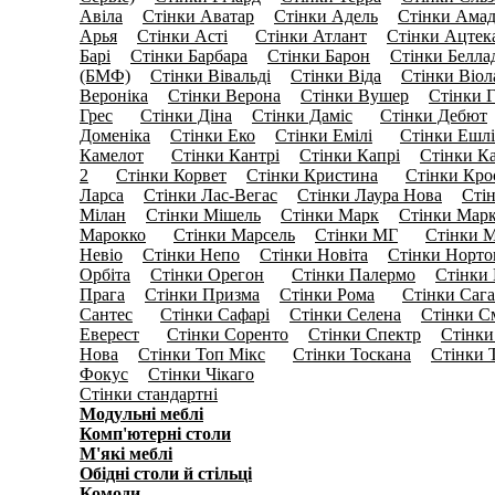
Авіла
Стінки Аватар
Стінки Адель
Стінки Амад
(0)
(0)
(6)
Арья
Стінки Асті
Стінки Атлант
Стінки Ацтек
(0)
(14)
(0)
Барі
Стінки Барбара
Стінки Барон
Стінки Белла
(8)
(0)
(0)
(БМФ)
Стінки Вівальді
Стінки Віда
Стінки Віол
(0)
(6)
(5)
Вероніка
Стінки Верона
Стінки Вушер
Стінки Г
(0)
(0)
(7)
Грес
Стінки Діна
Стінки Даміс
Стінки Дебют
(17)
(5)
(12)
(
Доменіка
Стінки Еко
Стінки Емілі
Стінки Ешлі
(0)
(8)
(11)
Камелот
Стінки Кантрі
Стінки Капрi
Стінки К
(14)
(0)
(0)
2
Стінки Корвет
Стінки Кристина
Стінки Кро
(14)
(0)
(15)
Ларса
Стінки Лас-Вегас
Стінки Лаура Нова
Сті
(0)
(0)
(0)
Мілан
Стінки Мішель
Стінки Марк
Стінки Мар
(0)
(0)
(4)
Марокко
Стінки Марсель
Стінки МГ
Стінки М
(11)
(0)
(31)
Невіо
Стінки Непо
Стінки Новіта
Стінки Норто
(0)
(9)
(0)
Орбіта
Стінки Орегон
Стінки Палермо
Стінки
(5)
(12)
(0)
Прага
Стінки Призма
Стінки Рома
Стінки Сага
(0)
(0)
(13)
Сантес
Стінки Сафарі
Стінки Селена
Стінки С
(11)
(0)
(0)
Еверест
Стінки Соренто
Стінки Спектр
Стінки
(24)
(0)
(0)
Нова
Стінки Топ Мікс
Стінки Тоскана
Стінки 
(0)
(12)
(0)
Фокус
Стінки Чікаго
(6)
(24)
Стінки стандартні
(39)
Модульні меблі
(2956)
Комп'ютерні столи
(192)
М'які меблі
(141)
Обідні столи й стільці
(159)
Комоди
(597)