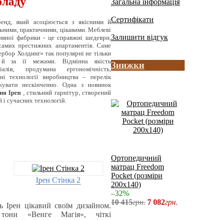
оладу
Загальна інформація
Сертифікати
енд, який асоціюється з якісними й
ьними, практичними, цікавими. Меблеві
Залишити відгук
зняної фабрики - це справжні шедеври,
самих престижних апартаментів. Саме
ербор Холдинг» так популярні не тільки
 й за її межами. Відмінна якість
Знижки
іалів, продумана ергономічність,
сні технології виробництва – перелік
увати нескінченно. Одна з новинок
ьня Ірен
, стильний гарнітур, створений
й і сучасних технологій.
Ортопедичний
матрац Freedom
Pocket (розміри
Ірен Стінка 2
200х140)
–32%
10 415
грн.
7 082
грн.
 Ірен цікавий своїм дизайном.
 тони «Венге Магія», чіткі