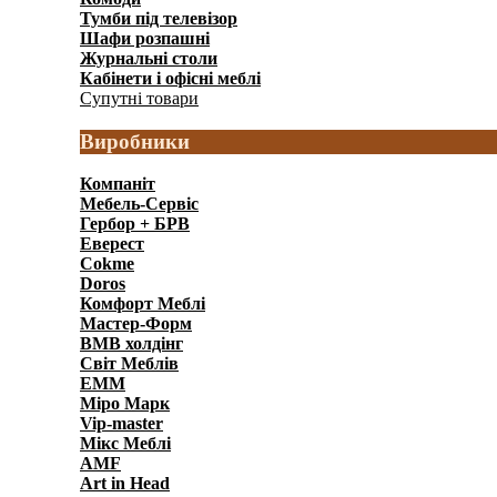
Тумби під телевізор
(146)
Шафи розпашні
(1241)
Журнальні столи
(91)
Кабінети і офісні меблі
(328)
Супутні товари
(65)
Виробники
Компаніт
Мебель-Сервіс
Гербор + БРВ
Еверест
Cokme
Doros
Комфорт Меблi
Мастер-Форм
ВМВ холдінг
Світ Меблів
ЕММ
Міро Марк
Vip-master
Мікс Меблі
AMF
Art in Head