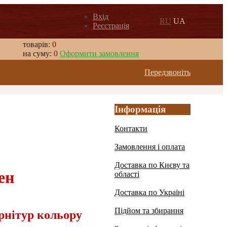
Вхід
RU
UA
Реєстрація
товарів:
0
на суму:
0
Оформити замовлення
Передзвоніть
Інформація
Контакти
Замовлення і оплата
Доставка по Києву та
ен
області
Доставка по Україні
Підйом та збирання
рнітур кольору