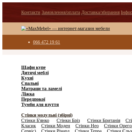
Контакти
Замовлення/оплата
Доставка/збирання
Інфо
066 472 19 61
Шафи купе
(596)
Дитячі меблі
(278)
Кухні
(3871)
Спальні
(1038)
Матраци та ламелi
(40)
Ліжка
(636)
Передпокої
(450)
Тумби для взуття
(158)
Стінки в зал
(697)
Стінки модульні (збірні)
(543)
Стінки Б'янко
Стінки Бріз
Стінки Британія
Ст
(14)
(14)
(0)
Класик
Стінки Моден
Стінки Нео
Стінки Орег
(0)
(0)
(0)
Сервіс)
Стінки Річард
Стінки Teррa
Стінки Єльз
(0)
(0)
(0)