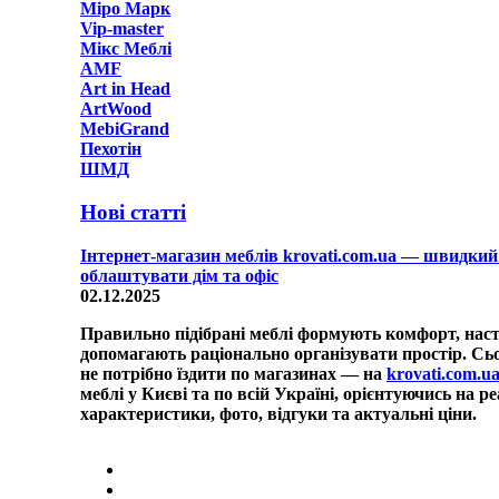
Міро Марк
Vip-master
Мікс Меблі
AMF
Art in Head
ArtWood
MebiGrand
Пехотін
ШМД
Нові статті
Інтернет-магазин меблів krovati.com.ua — швидкий 
облаштувати дім та офіс
02.12.2025
Правильно підібрані меблі формують комфорт, наст
допомагають раціонально організувати простір. Сь
не потрібно їздити по магазинах — на
krovati.com.u
меблі у Києві та по всій Україні, орієнтуючись на ре
характеристики, фото, відгуки та актуальні ціни.