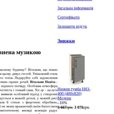
Загальна інформація
Сертифікати
Залишити відгук
Знижки
овнена музикою
асному будинку? Вітальня, що ніжно
ри цьому дивує гостей. Унікальний стиль
го тепла. Подаруйте собі задоволення
тинно гарних речей.
Вітальня Новіта
-
з першого погляду. Особлива атмосфера
Нижня тумба Н83-
етність і тонкий смак. Усе це - заслуга
400 (400x820)
 виявили особливий підхід у створенні
Модерн
дується в кожній деталі, у кожній рисі
ркала й стекло з фацетною обробкою,
–16%
" і не менш вражаючий своїм багатством
3 667
грн.
3 076
грн.
витонченому вигляді колекція радує