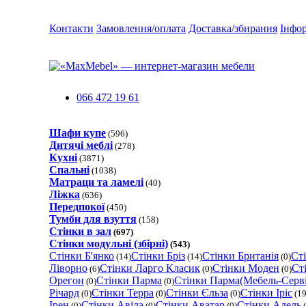
Контакти
Замовлення/оплата
Доставка/збирання
Інфо
066 472 19 61
Шафи купе
(596)
Дитячі меблі
(278)
Кухні
(3871)
Спальні
(1038)
Матраци та ламелi
(40)
Ліжка
(636)
Передпокої
(450)
Тумби для взуття
(158)
Стінки в зал
(697)
Стінки модульні (збірні)
(543)
Стінки Б'янко
Стінки Бріз
Стінки Британія
Ст
(14)
(14)
(0)
Ліворно
Стінки Ларго Класик
Стінки Моден
Ст
(6)
(0)
(0)
Орегон
Стінки Парма
Стінки Парма(Мебель-Серві
(0)
(0)
Річард
Стінки Teррa
Стінки Єльза
Стінки Іріс
(0)
(0)
(0)
(19
Ірен
Стінки Авіла
Стінки Аватар
Стінки Адель
(0)
(0)
(0)
(