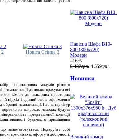
 характеристиками, що забезпечується
Навісна Шафа В10-
800 (800x720)
 2
Новіта Стінка 3
Модерн
–16%
5 437
грн.
4 559
грн.
Новинки
бір різнопланових модулів різного
ів комплектації дозволяє врахувати всі
еликих кімнат до шикарних просторих
ксний підхід і єдиний стиль оформлення
д обраної комплектації. І хоча гарнітур
м доречно на широких комодах будуть
іверсальність представленої колекції
блаштованості будь-якого приміщення
 що запам'ятовується. Подаруйте собі
динок гармонією комфорту й добірності.
Великий комод