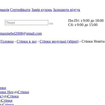
рмація
Сертифікати
Замір кухонь
Залишити відгук
Пн-Пт:
з 9:00 до 18:00
Cб:
з 9:00 до 15:00
maxmebel2008@gmail.com
Головна
›
Стінки в зал
›
Стінки модульні (збірні)
›
Стінки Новіта
інки
інки Нео
Стінки
(0)
с)
Стінки
(0)
Стінки
)
Стінки
6)