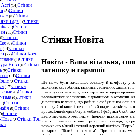
 Асті
Стінки
(14)
ін
Стінки
(5)
джіо
Стінки
(0)
інки Віда
Стінки
(5)
ніка
Стінки
(0)
ман
Стінки
(15)
Стінки Новіта
Стінки
0)
Еко
Стінки
(8)
т
Стінки
(14)
ен
Стінки Коен
(27)
сслайн
Стінки
(0)
Новіта - Ваша вітальня, сп
аура Нова
Стінки
(0)
затишку й гармонії
ь
Стінки
(0)
окко
Стінки
(11)
оріс
Стінки
(0)
Що може бути важливіше затишку й комфорту у вл
он
Стінки
(17)
відкриває свої обійми, приймає утомлених хазяїв, і п
алермо
Стінки
і незабутній комфорт, мир гармонії й щиросердечно
(0)
насолодитися заслуженим відпочинком в оточенні іс
ризма
Стінки
(0)
дивовижна колекція, що робить незабутнє враження 
Стінки
(0)
затишку й ніжності, незвичайний шарм і легкість, шлях
майл
Стінки
(0)
професіоналів-дизайнерів меблевої фабрики Скай, що
Стінки
0)
цього меблевого комплекту. Творчий підхід легко вга
а-Нова
Стінки Топ
(0)
цього ансамблю: цікаві фрезеровані фасади, дзе
нки
незвичайно м'який і теплий деревний відтінок "Горіх
шикарний "Білий із золотом". При зовнішньому 