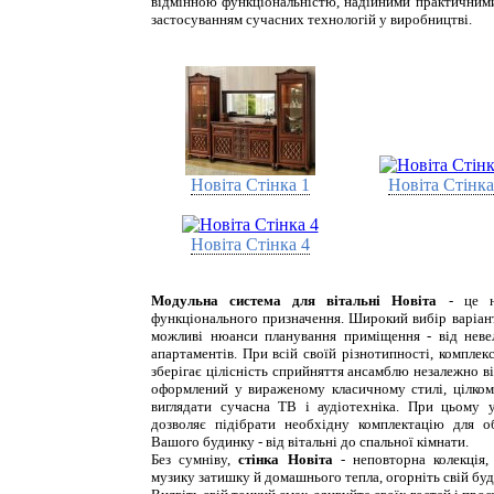
відмінною функціональністю, надійними практичними
застосуванням сучасних технологій у виробництві.
Новіта Стінка 1
Новіта Стінка
Новіта Стінка 4
Модульна система для вітальні Новіта
- це на
функціонального призначення. Широкий вибір варіант
можливі нюанси планування приміщення - від нев
апартаментів. При всій своїй різнотипності, компле
зберігає цілісність сприйняття ансамблю незалежно ві
оформлений у вираженому класичному стилі, цілко
виглядати сучасна ТВ і аудіотехніка. При цьому ун
дозволяє підібрати необхідну комплектацію для о
Вашого будинку - від вітальні до спальної кімнати.
Без сумніву,
стінка Новіта
- неповторна колекція,
музику затишку й домашнього тепла, огорніть свій бу