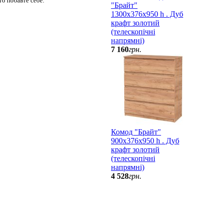
то побавте себе.
"Брайт"
1300х376х950 h . Дуб
крафт золотий
(телескопічні
напрямні)
7 160
грн.
Комод "Брайт"
900х376х950 h . Дуб
крафт золотий
(телескопічні
напрямні)
4 528
грн.