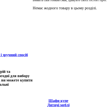
Виявіть свій тонкий смак, здивуйте своїх гостей і прос
Немає жодного товару в цьому розділі.
і зручний спосіб
рій та
огодні для вибору
a
ви можете купити
альні
Шафи купе
Дитячі меблі