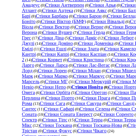
Амадеус
Стінки Антверпен
Стінки Арья
Стінки
(0)
(0)
(0)
Атлант
Стінки Ацтека
Стінки Аякс
Стінки Бал
(0)
(19)
(0)
Барі
Стінки Барбара
Стінки Барон
Стінки Белла
(8)
(0)
(0)
Боніто
Стінки Вiктор (БМФ)
Стінки Вівальді
Ст
(0)
(0)
(6)
Віола
Стінки Вектор
Стінки Верне
Стінки Веро
(0)
(0)
(8)
Верона
Стінки Вушер
Стінки Герда
Стінки Гер
(0)
(7)
(0)
Грес
Стінки Діна
Стінки Даміс
Стінки Дебют
(17)
(5)
(12)
(
Джулі
Стінки Доміно
Стінки Доменіка
Стінки 
(14)
(0)
(0)
Емілі
Стінки Ешлі
Стінки Злата
Стінки Камело
(11)
(0)
(8)
Кантрі
Стінки Капрi
Стінки Каспіан
Стінки Ко
(0)
(0)
(14)
2
Стінки Корвет
Стінки Кристина
Стінки Кро
(14)
(0)
(15)
Ларго
Стінки Ларса
Стінки Лас-Вегас
Стінки Л
(0)
(0)
(0)
Лорд
Стінки Лорен
Стінки Мілан
Стінки Мішел
(0)
(0)
(0)
Марк
Стінки Марко
Стінки Маркус
Стінки Мар
(4)
(0)
(3)
Марсель
Стінки МГ
Стінки Меркурій
Стінки М
(0)
(31)
(0)
Невіо
Стінки Непо
Стінки Новіта
Стінки Норт
(0)
(9)
(0)
Омега
Стінки Орбіта
Стінки Орегон
Стінки П
(6)
(5)
(12)
Перлина
Стінки Порто
Стінки Прага
Стінки П
(0)
(16)
(0)
Рома
Стінки Сага
Стінки Сакура
Стінки Санді
(13)
(0)
(0)
Сантес
Стінки Сафарі
Стінки Селена
Стінки С
(11)
(0)
(0)
Соната
Стінки Соната Еверест
Стінки Соренто
(19)
(24)
(
Спектр
Стінки Тіпс
Стінки Терра
Стінки Терр
(0)
(15)
(0)
Мікс
Стінки Тоскана
Стінки Тоскана-Нова
Сті
(12)
(0)
(0)
Трістан
Стінки Фокус
Стінки Чікаго
(0)
(6)
(24)