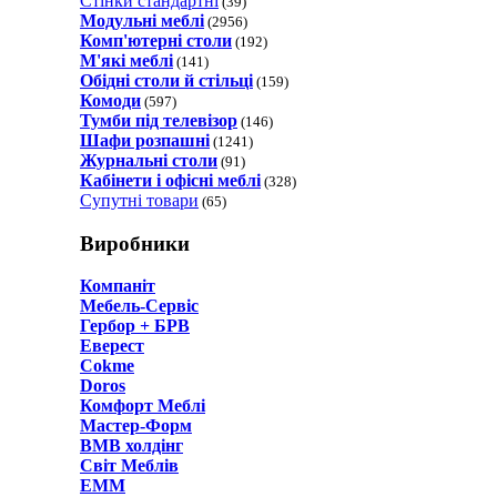
Стінки стандартні
(39)
Модульні меблі
(2956)
Комп'ютерні столи
(192)
М'які меблі
(141)
Обідні столи й стільці
(159)
Комоди
(597)
Тумби під телевізор
(146)
Шафи розпашні
(1241)
Журнальні столи
(91)
Кабінети і офісні меблі
(328)
Супутні товари
(65)
Виробники
Компаніт
Мебель-Сервіс
Гербор + БРВ
Еверест
Cokme
Doros
Комфорт Меблi
Мастер-Форм
ВМВ холдінг
Світ Меблів
ЕММ