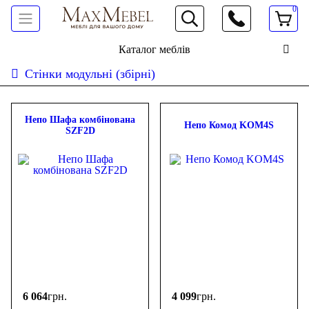
0
066 472 19 61
Каталог меблів
Стінки модульні (збірні)
Сортувати:
дешевше
дорожче
новинки
популярність
ФІЛЬТР
Непо Шафа комбінована
Непо Комод KOM4S
SZF2D
Ціна
-
грн.
6 064
грн.
4 099
грн.