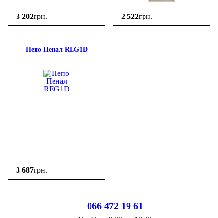
3 202
грн.
2 522
грн.
Непо Пенал REG1D
3 687
грн.
066 472 19 61