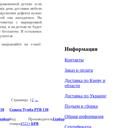
ракованной детали: если
а(в день доставки мебели
наружении дефекта нужно
рой она находилась. На
тикетка с маркировкой
ены, и на детали не будет
 бесплатно. В остальных
упателя.
направляйте на e-mail:
Информация
Контакты
Заказ и оплата
Доставка по Киеву и
области
Доставка по Украине
Страницы:
1
2
→
Подъем и сборка
158
Соната Тумба РТВ 130
Общая информация
ербор
Код
Производитель
Гербор
товара
4522
+ БРВ
Сертификаты