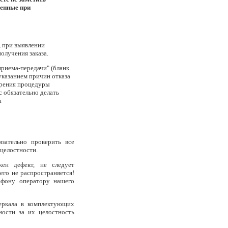
ченные при
, при выявлении
олучения заказа.
приема-передачи" (бланк
указанием причин отказа
орения процедуры
с обязательно делать
а
зательно проверить все
 целостности.
ен дефект, не следует
него не распространяется!
ефону оператору нашего
еркала в комплектующих
ности за их целостность