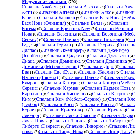
Модульные спальни
(792)
Спальни Алабама
Спальни Алекса
Спальни Аляс
(3)
(4)
Асти
Спальни Ацтека
Спальни Аякс
Спальни
(23)
(21)
(0)
Бари
Спальни Барокко
Спальни Бася Нова (Нейл
(10)
(5)
Бася Нова (Олимпия)
Спальни Белла
Спальни
(4)
(21)
Богема
Спальни Бристоль New
Спальни Венеция
(0)
(5)
Нова
Спальни Вероника
Спальни Вероника (Меб
(0)
(0)
Сервис)
Спальни Вивиан
Спальни Виктория
Сп
(6)
(4)
(9)
Вудс
Спальни Герман
Спальни Глория
Спальн
(9)
(11)
(5)
Даллас
Спальни Дженифер
Спальни Дженифер
(4)
(8)
(Jennifer)
Спальни Джули
Спальни Джульетта
(18)
(10)
(4)
Диана
Спальни Доминика
Спальни Доминика
С
(0)
(0)
(0)
Доминика (Мебель Сервис)
Спальни Дорс
Спальн
(7)
(0)
Ева
Спальни Ева (Eva)
Спальни Жасмин
Спаль
(1)
(8)
(5)
Империя(Imperia)
Спальни Инесса
Спальни Ирис
(16)
(0)
Камрон
Спальни Кантри
Спальни Кантри (Мебел
(0)
(0)
Сервис)
Спальни Кармен
Спальни Кармен Нова
(4)
(0)
(3
Каролина
Спальни Каспиан
Спальни Катрин
С
(8)
(14)
(6)
Ким
Спальни Ким (Мебель-Сервис)
Спальни Кл
(0)
(13)
(Гербор)
Спальни Коен
Спальни Коен 2
Спаль
(5)
(31)
(13)
Корвет
Спальни Кристина
Спальни Круиз
Спа
(0)
(13)
(6)
Лавенда
Спальни Ларго Классик
Спальни Лаура
(10)
(0)
(
Лаура Нова
Спальни Лацио
Спальни Либерти
С
(0)
(0)
(0)
Либерти (Эверест)
Спальни Ливорно
Спальни Ли
(0)
(4)
новая
Спальни Линда Нова
Спальни Линц (Linz)
(5)
(0)
(