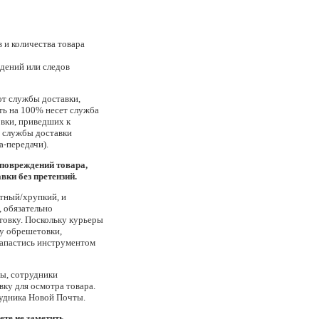
 и количества товара
дений или следов
от службы доставки,
ть на 100% несет служба
вки, приведших к
я службы доставки
а-передачи).
повреждений товара,
вки без претензий.
итный/хрупкий, и
 обязательно
товку. Поскольку курьеры
у обрешетовки,
запастись инструментом
ты, сотрудники
ку для осмотра товара.
рудника Новой Почты.
ете не заметить