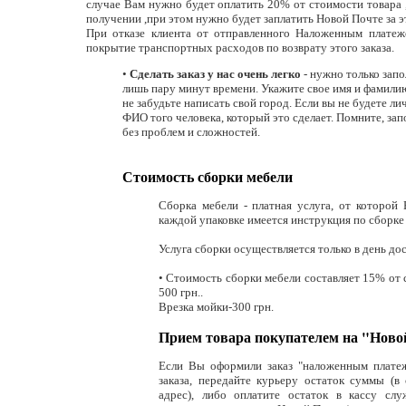
случае Вам нужно будет оплатить 20% от стоимости товара ,
получении ,при этом нужно будет заплатить Новой Почте за э
При отказе клиента от отправленного Наложенным платеж
покрытие транспортных расходов по возврату этого заказа.
•
Сделать заказ у нас очень легко
- нужно только запо
лишь пару минут времени. Укажите свое имя и фамилию
не забудьте написать свой город. Если вы не будете л
ФИО того человека, который это сделает. Помните, зап
без проблем и сложностей.
Стоимость сборки мебели
Сборка мебели - платная услуга, от которой 
каждой упаковке имеется инструкция по сборке
Услуга сборки осуществляется только в день до
• Стоимость сборки мебели составляет 15% от 
500 грн..
Врезка мойки-300 грн.
Прием товара покупателем на "Ново
Если Вы оформили заказ "наложенным платеж
заказа, передайте курьеру остаток суммы (в
адрес), либо оплатите остаток в кассу слу