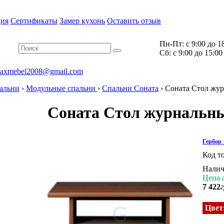
ия
Сертификаты
Замер кухонь
Оставить отзыв
Пн-Пт:
с 9:00 до 1
Cб:
с 9:00 до 15:00
axmebel2008@gmail.com
альни
›
Модульные спальни
›
Спальни Соната
›
Соната Стол жу
Соната Стол журнальны
Гербор
Код т
Налич
Цена 
7 422
г
Цвет