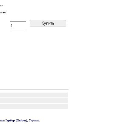
тан
Купить
рики
Гербор (Gerbor)
, Украина.