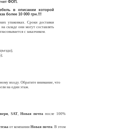
счет ФОП.
ебель в описании которой
а более 10 000 грн.!!!
ских упаковках. Сроки доставки
 на складе они могут составлять
гласовывается с заказчиком.
дъезда);
);
ному входу. Обратите внимание, что
ели на один этаж.
вери
,
SAT
,
Новая почта
после 100%
атежа
от компании
Новая почта
. В этом