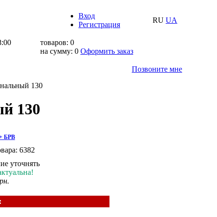
Вход
RU
UA
Регистрация
8:00
товаров:
0
на сумму:
0
Оформить заказ
Позвоните мне
рнальный 130
й 130
 + БРВ
овара:
6382
ие уточнять
актуальна!
рн.
: