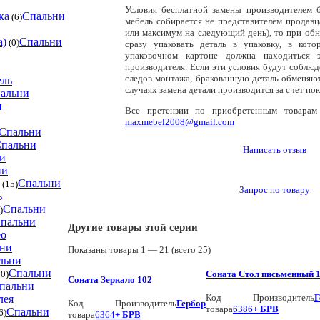
Условия бесплатной замены производителем б
ка
Спальни
(6)
мебель собирается не представителем продавц
или максимум на следующий день), то при об
а)
Спальни
(0)
сразу упаковать деталь в упаковку, в кото
упаковочном картоне должна находиться э
производителя. Если эти условия будут соблюд
следов монтажа, бракованную деталь обменяют
ель
случаях замена детали производится за счет пок
альни
и
Все претензии по приобретенным товарам 
maxmebel2008@gmail.com
Спальни
пальни
Написать отзыв
и
ни
Спальни
(15)
Запрос по товару
ь
Спальни
)
пальни
Другие товары этой серии
ео
ни
Показаны товары
1 —
21
(всего
25
)
льни
Спальни
Соната Стол письменный 
0)
Соната Зеркало 102
пальни
Код
Производитель
Г
лея
Код
Производитель
Гербор
товара
6386
+ БРВ
Спальни
6)
товара
6364
+ БРВ