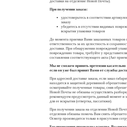
доставки на отделение Новой Почты).
При получении заказа:
удостоверьтесь в соответствии артикулов
заказу
убедитесь в отсутствии видимых повреж
вскрытия упаковки товаров
До момента приемки Вами заказанных товаров 
ответственность за их целостность и сохраннос
доставки. При обнаружении повреждений упако
повреждению товара, требуйте у представител
составления соответствующего акта (Акт прием
Мы не сможем принять претензии касательно 
если он уже был принят Вами от службы доста
При адресной доставке заказа, если заказ габар
находится в защитной деревянной обрешетовке,
осматривайте полученные товары, сняв обреше
Новой Почты не обязаны осуществлять разборк
рекомендуем предусмотреть данный момент и 
для ее вскрытия (отвертка, пассатижи).
При получении заказа на отделении Новой Поч
отделения обязаны помочь Вам снять обрешетов
Осмотр производится только в присутсвии сот
Без проведения процедуры осмотра, Вы риску