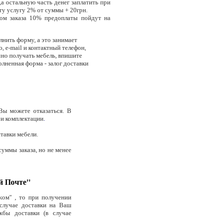
а остальную часть денег заплатить при
ту услугу 2% от суммы + 20грн.
ом заказа 10% предоплаты пойдут на
лнить форму, а это занимает
, e-mail и контактный телефон,
ично получать мебель, впишите
олненная форма - залог доставки
Вы можете отказаться. В
 и комплектации
.
ставки мебели.
суммы заказа, но не менее
й Почте"
ом" , то при получении
 случае доставки на Ваш
жбы доставки (в случае