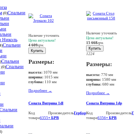
иза
м
Спальни
(0)
льни
льни
ьни
Наличие уточнять
альни
Наличие уточнять
Цена актуальна!
и Николь
Цена актуальна!
15 668
грн.
Спальни
4 609
грн.
4)
Купить
и
Купить
12
24
ьни
Спальни
Размеры:
)
Размеры:
с
Спальни
(0)
ни
высота:
1070 мм
высота:
770 мм
ширина:
1015 мм
ширина:
1580 мм
глубина:
110 мм
ни
глубина:
680 мм
Подробнее
→
Подробнее
→
и
Соната Витрина 1dl
Соната Витрина 1dp
ни
Спальни
Код
Производитель
Гербор
Код
Производитель
Г
товара
6355
+ БРВ
товара
6356
+ БРВ
я
пальни
4)