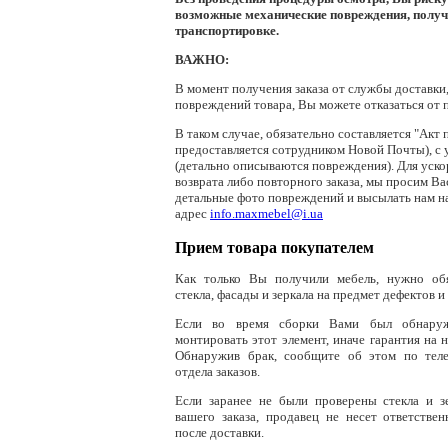
возможные механические повреждения, полу
транспортировке.
ВАЖНО:
В момент получения заказа от службы доставки
повреждений товара, Вы можете отказаться от п
В таком случае, обязательно составляется "Акт 
предоставляется сотрудником Новой Почты), с 
(детально описываются повреждения). Для уск
возврата либо повторного заказа, мы просим Ва
детальные фото повреждений и высылать нам н
адрес
info.maxmebel@i.ua
Прием товара покупателем
Как только Вы получили мебель, нужно обя
стекла, фасады и зеркала на предмет дефектов и
Если во время сборки Вами был обнаруж
монтировать этот элемент, иначе гарантия на 
Обнаружив брак, сообщите об этом по тел
отдела заказов.
Если заранее не были проверены стекла и з
вашего заказа, продавец не несет ответствен
после доставки.