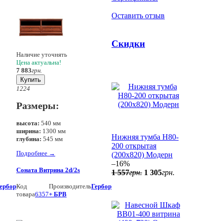
Оставить отзыв
Скидки
Наличие уточнять
Цена актуальна!
7 883
грн.
Купить
12
24
Размеры:
высота:
540 мм
ширина:
1300 мм
Нижняя тумба Н80-
глубина:
545 мм
200 открытая
Подробнее
→
(200x820) Модерн
–16%
Соната Витрина 2d/2s
1 557
грн.
1 305
грн.
ербор
Код
Производитель
Гербор
товара
6357
+ БРВ