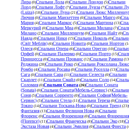
Лира
Спальни Лола
Спальни Лондон
Спальни
(0)
(0)
(5)
Лорд
Спальни Лофт
Спальни Луиза
Спальни Лу
(0)
(7)
(7)
(Luiza)
Спальни Луна
Спальни Люкс Миллениу
(18)
(21)
Лючия
Спальни Манхеттен
Спальни Марго
Спа
(0)
(0)
(0)
Мария
Спальни Маркос
Спальни Мартина
Спа
(4)
(5)
(13)
Меркурий
Спальни Миа
Спальни Милана
Спал
(0)
(0)
(7)
Милано
Спальни Миллениум
Спальни Найт
Сп
(2)
(0)
(0)
Наяда
Спальни Ники
Спальни Николь
Спальн
(0)
(15)
(0)
(Світ Меблів)
Спальни Новита
Спальни Нортон
(6)
(0)
(1
Олеся
Спальни Опера
Спальни Орегон
Спальн
(0)
(6)
(10)
Орфей
Спальни Палермо
Спальни Порто
Спал
(0)
(0)
(15)
Принцесса
Спальни Прованс
Спальни Рамона
(0)
(12)
(13
Реджина
Спальни Рико
Спальни Роксолана Люк
(28)
(5)
Ромбо
Спальни Росава
Спальни Роселла
Спаль
(4)
(0)
(13)
Сага
Спальни Сара
Спальни Селеста
Спальни
(0)
(11)
(0)
Скарлет
Спальни Смайл
Спальни Соло
Спаль
(11)
(0)
(14)
Соломия
Спальни Соната
Спальни Соната
(0)
(26)
(Sonata)
Спальни Соната(Мебель-Сервис)
Спальн
(0)
(3)
Соня
Спальни Сорренто
Спальни София(Мебель-
(5)
(0)
Сервис)
Спальни Стела
Спальни Тереза
Спаль
(5)
(11)
(0)
Токио
Спальни Тоскана-Нова
Спальни Тренд
(14)
(0)
(23)
Фантазия
Спальни Фелиция Нова
Спальни
(13)
(6)
Флоренс
Спальни Флоренция
Спальни Флоренци
(0)
(0)
(Florence)
Спальни Франческа
Спальни Эко
С
(11)
(8)
(18)
Экстаза Новая
Спальни Эмилия
Спальня Фиеста
(4)
(0)
(