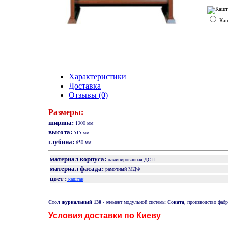
Каш
Характеристики
Доставка
Отзывы (0)
Размеры:
ширина:
1300 мм
высота:
515 мм
глубина:
650 мм
материал корпуса:
ламинированная ДСП
материал фасада:
рамочный МДФ
цвет :
каштан
Стол журнальный 130
- элемент модульной системы
Соната
, производство фаб
Условия доставки по Киеву