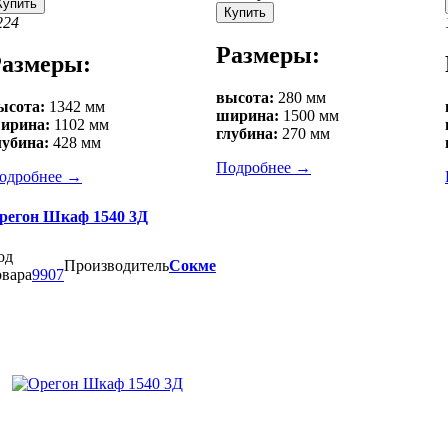
Купить
Купить
2
24
Размеры:
азмеры:
высота:
280 мм
ысота:
1342 мм
ширина:
1500 мм
ирина:
1102 мм
глубина:
270 мм
лубина:
428 мм
Подробнее
→
одробнее
→
регон Шкаф 1540 3Д
од
Производитель
Сокме
овара
9907