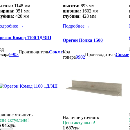
ысота:
1148 мм
высота:
893 мм
ирина:
951 мм
ширина:
1602 мм
лубина:
428 мм
глубина:
428 мм
одробнее
→
Подробнее
→
регон Комод 1100 1Д/3Ш
Орегон Полка 1500
од
Производитель
Сокме
Код
овара
9903
Производитель
Сокме
товара
9902
аличие уточнять
Наличие уточнять
ена актуальна!
Цена актуальна!
6 045
грн.
1 687
грн.