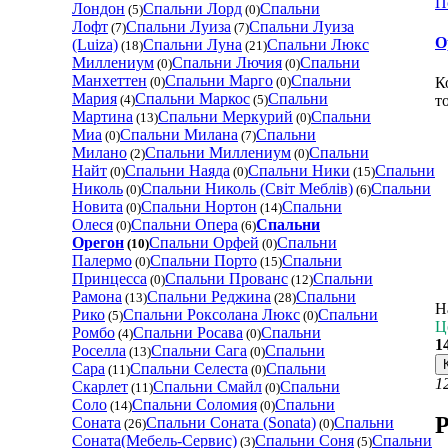
П
Лондон
Спальни Лорд
Спальни
(5)
(0)
Лофт
Спальни Луиза
Спальни Луиза
(7)
(7)
О
(Luiza)
Спальни Луна
Спальни Люкс
(18)
(21)
Миллениум
Спальни Лючия
Спальни
(0)
(0)
Манхеттен
Спальни Марго
Спальни
К
(0)
(0)
Мария
Спальни Маркос
Спальни
т
(4)
(5)
Мартина
Спальни Меркурий
Спальни
(13)
(0)
Миа
Спальни Милана
Спальни
(0)
(7)
Милано
Спальни Миллениум
Спальни
(2)
(0)
Найт
Спальни Наяда
Спальни Ники
Спальни
(0)
(0)
(15)
Николь
Спальни Николь (Світ Меблів)
Спальни
(0)
(6)
Новита
Спальни Нортон
Спальни
(0)
(14)
Олеся
Спальни Опера
Спальни
(0)
(6)
Орегон
Спальни Орфей
Спальни
(10)
(0)
Палермо
Спальни Порто
Спальни
(0)
(15)
Принцесса
Спальни Прованс
Спальни
(0)
(12)
Рамона
Спальни Реджина
Спальни
(13)
(28)
Н
Рико
Спальни Роксолана Люкс
Спальни
(5)
(0)
Ц
Ромбо
Спальни Росава
Спальни
(4)
(0)
1
Роселла
Спальни Сага
Спальни
(13)
(0)
Сара
Спальни Селеста
Спальни
(11)
(0)
1
Скарлет
Спальни Смайл
Спальни
(11)
(0)
Соло
Спальни Соломия
Спальни
(14)
(0)
Р
Соната
Спальни Соната (Sonata)
Спальни
(26)
(0)
Соната(Мебель-Сервис)
Спальни Соня
Спальни
(3)
(5)