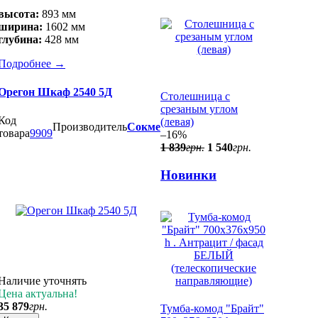
высота:
893 мм
ширина:
1602 мм
глубина:
428 мм
Подробнее
→
Орегон Шкаф 2540 5Д
Столешница с
срезаным углом
Код
(левая)
Производитель
Сокме
товара
9909
–16%
1 839
грн.
1 540
грн.
Новинки
Наличие уточнять
Цена актуальна!
35 879
грн.
Тумба-комод "Брайт"