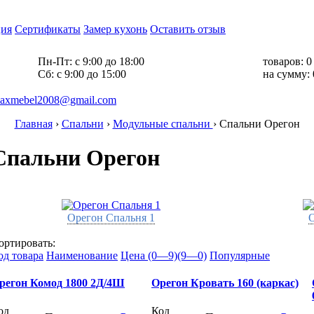
ия
Сертификаты
Замер кухонь
Оставить отзыв
Пн-Пт:
с 9:00 до 18:00
товаров:
0
Cб:
с 9:00 до 15:00
на сумму:
axmebel2008@gmail.com
Главная
›
Спальни
›
Модульные спальни
›
Спальни Орегон
Спальни Орегон
Орегон Спальня 1
О
ортировать:
од товара
Наименование
Цена (0—9)
(9—0)
Популярные
регон Комод 1800 2Д/4Ш
Орегон Кровать 160 (каркас)
од
Код