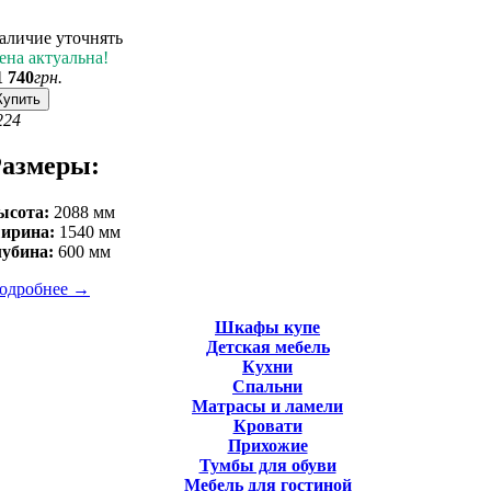
аличие уточнять
ена актуальна!
1 740
грн.
Купить
2
24
азмеры:
ысота:
2088 мм
ирина:
1540 мм
лубина:
600 мм
одробнее
→
Шкафы купе
Детская мебель
Кухни
Спальни
Матрасы и ламели
Кровати
Прихожие
Тумбы для обуви
Мебель для гостиной