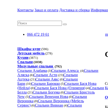
Контакты
Заказ и оплата
Доставка и сборка
Информац
066 472 19 61
m
Шкафы купе
(596)
Детская мебель
(278)
Кухни
(3871)
Спальни
(1038)
Модульные спальни
(792)
Спальни Алабама
Спальни Алекса
Спальни
(3)
(4)
Аляска
Спальни Асти
Спальни
(6)
(23)
Ацтека
Спальни Аякс
Спальни
(21)
(0)
Бари
Спальни Барокко
Спальни Бася Нова
С
(10)
(5)
(Нейла)
Спальни Бася Нова (Олимпия)
Спальни
К
(0)
(4)
Белла
Спальни Богема
Спальни Бристоль
(21)
(0)
New
Спальни Венеция Нова
Спальни
(5)
(0)
О
Вероника
Спальни Вероника (Мебель
(0)
Сервис)
Спальни Вивиан
Спальни
(6)
(4)
К