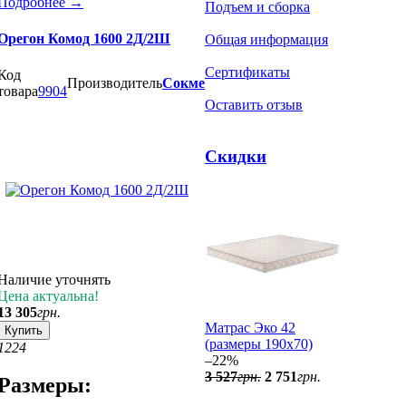
Подробнее
→
Подъем и сборка
Орегон Комод 1600 2Д/2Ш
Общая информация
Сертификаты
Код
Производитель
Сокме
товара
9904
Оставить отзыв
Скидки
Наличие уточнять
Цена актуальна!
13 305
грн.
Матрас Эко 42
Купить
(размеры 190х70)
12
24
–22%
3 527
грн.
2 751
грн.
Размеры: