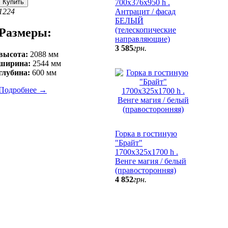
Купить
700х376х950 h .
12
24
Антрацит / фасад
БЕЛЫЙ
(телескопические
Размеры:
направляющие)
3 585
грн.
высота:
2088 мм
ширина:
2544 мм
глубина:
600 мм
Подробнее
→
Горка в гостиную
"Брайт"
1700х325х1700 h .
Венге магия / белый
(правосторонняя)
4 852
грн.