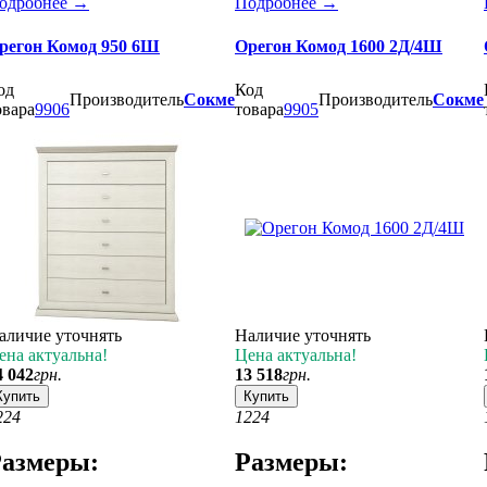
одробнее
→
Подробнее
→
регон Комод 950 6Ш
Орегон Комод 1600 2Д/4Ш
од
Код
Производитель
Сокме
Производитель
Сокме
овара
9906
товара
9905
аличие уточнять
Наличие уточнять
ена актуальна!
Цена актуальна!
4 042
грн.
13 518
грн.
Купить
Купить
2
24
12
24
азмеры:
Размеры: