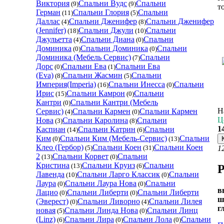
Виктория
Спальни Вудс
Спальни
(9)
(9)
т
Герман
Спальни Глория
Спальни
(11)
(5)
Даллас
Спальни Дженифер
Спальни Дженифер
(4)
(8)
(Jennifer)
Спальни Джули
Спальни
(18)
(10)
Джульетта
Спальни Диана
Спальни
(4)
(0)
Доминика
Спальни Доминика
Спальни
(0)
(0)
Доминика (Мебель Сервис)
Спальни
(7)
Дорс
Спальни Ева
Спальни Ева
(0)
(1)
(Eva)
Спальни Жасмин
Спальни
(8)
(5)
Империя(Imperia)
Спальни Инесса
Спальни
(16)
(0)
Ирис
Спальни Камрон
Спальни
(15)
(0)
Кантри
Спальни Кантри (Мебель
(0)
Н
Сервис)
Спальни Кармен
Спальни Кармен
(4)
(0)
Ц
Нова
Спальни Каролина
Спальни
(3)
(8)
1
Каспиан
Спальни Катрин
Спальни
(14)
(6)
Ким
Спальни Ким (Мебель-Сервис)
Спальни
(0)
(13)
Клео (Гербор)
Спальни Коен
Спальни Коен
1
(5)
(31)
2
Спальни Корвет
Спальни
(13)
(0)
Кристина
Спальни Круиз
Спальни
(13)
(6)
Р
Лавенда
Спальни Ларго Классик
Спальни
(10)
(0)
Лаура
Спальни Лаура Нова
Спальни
(0)
(0)
в
Лацио
Спальни Либерти
Спальни Либерти
(0)
(0)
ш
(Эверест)
Спальни Ливорно
Спальни Лилея
(0)
(4)
г
новая
Спальни Линда Нова
Спальни Линц
(5)
(0)
(Linz)
Спальни Лира
Спальни Лола
Спальни
(6)
(0)
(0)