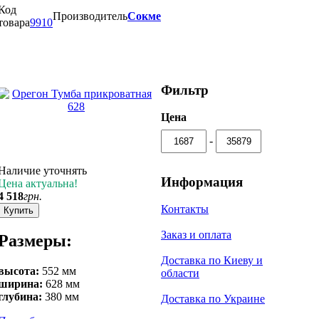
Код
Производитель
Сокме
товара
9910
Фильтр
Цена
-
Наличие уточнять
Информация
Цена актуальна!
4 518
грн.
Контакты
Купить
Заказ и оплата
Размеры:
Доставка по Киеву и
высота:
552 мм
области
ширина:
628 мм
глубина:
380 мм
Доставка по Украине