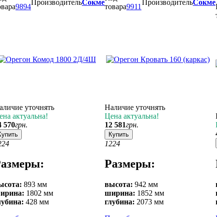
Производитель
Сокме
Производитель
Сокме
овара
9894
товара
9911
аличие уточнять
Наличие уточнять
ена актуальна!
Цена актуальна!
4 570
грн.
12 581
грн.
Купить
Купить
2
24
12
24
азмеры:
Размеры:
ысота:
893 мм
высота:
942 мм
ирина:
1802 мм
ширина:
1852 мм
лубина:
428 мм
глубина:
2073 мм