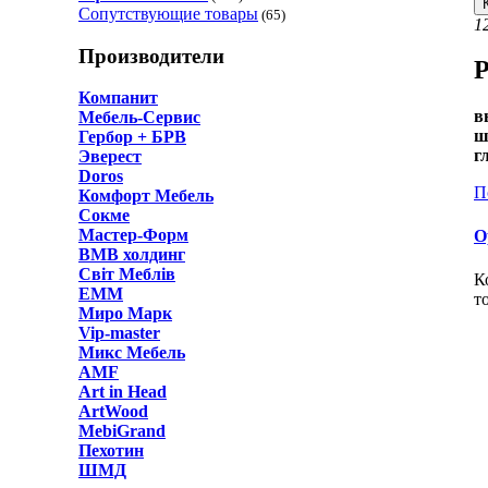
Сопутствующие товары
(65)
1
Производители
Р
Компанит
в
Мебель-Сервис
ш
Гербор + БРВ
г
Эверест
Doros
П
Комфорт Мебель
Сокме
Мастер-Форм
О
ВМВ холдинг
Світ Меблів
К
ЕММ
т
Миро Марк
Vip-master
Микс Мебель
AMF
Art in Head
ArtWood
MebiGrand
Пехотин
ШМД