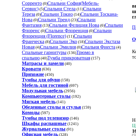
Сорренто
Спальни София(Мебель-
(0)
в
Сервис)
Спальни Стела
Спальни
(5)
(11)
ш
Тереза
Спальни Токио
Спальни Тоскана-
(0)
(14)
г
Нова
Спальни Тренд
Спальни
(0)
(23)
Фантазия
Спальни Фелиция Нова
Спальни
(13)
(6)
П
Флоренс
Спальни Флоренция
Спальни
(0)
(0)
Флоренция (Florence)
Спальни
(11)
О
Франческа
Спальни Эко
Спальни Экстаза
(8)
(18)
Новая
Спальни Эмилия
Спальня Фиеста
(4)
(0)
(4)
К
Спальные гарнитуры
Трюмо в
(136)
т
спальню
Тумба прикроватная
(40)
(157)
Матрасы и ламели
(40)
Кровати
(636)
Прихожие
(450)
Тумбы для обуви
(158)
Мебель для гостиной
(697)
Модульная мебель
(2956)
Компьютерные столы
(192)
Мягкая мебель
(141)
Обеденные cтолы и стулья
(159)
Комоды
(597)
Тумбы под телевизор
(146)
Н
Шкафы распашные
(1241)
Ц
Журнальные столы
(91)
1
Офисная мебель
(328)