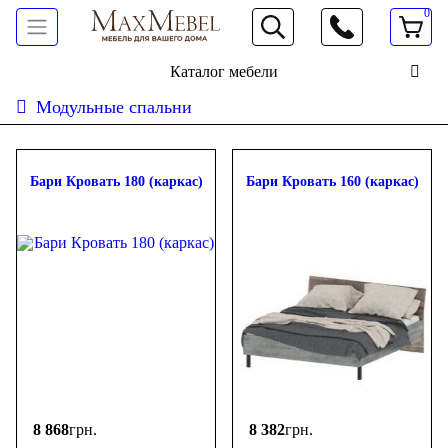
0
066 472 19 61
Каталог мебели
Модульные спальни
Сортировать:
дешевле
дороже
новинки
популярность
ФИЛЬТР
Бари Кровать 180 (каркас)
Бари Кровать 160 (каркас)
Цена
-
грн.
8 868
грн.
8 382
грн.