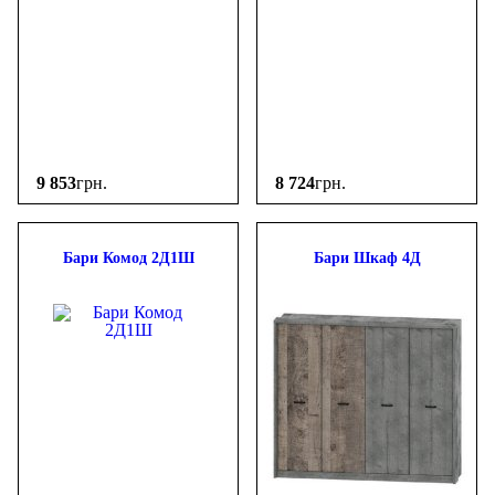
9 853
грн.
8 724
грн.
Бари Комод 2Д1Ш
Бари Шкаф 4Д