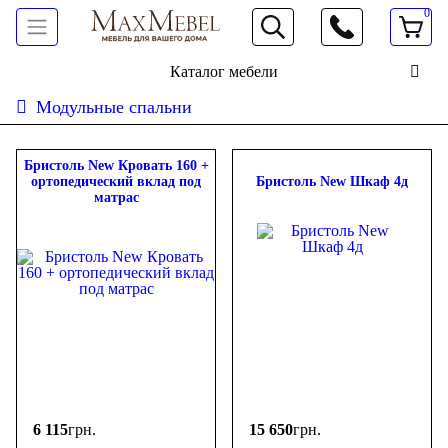
0
066 472 19 61
Каталог мебели
Модульные спальни
Сортировать:
дешевле
дороже
новинки
популярность
ФИЛЬТР
Бристоль New Кровать 160 +
ортопедический вклад под
Бристоль New Шкаф 4д
матрас
Цена
-
грн.
6 115
грн.
15 650
грн.