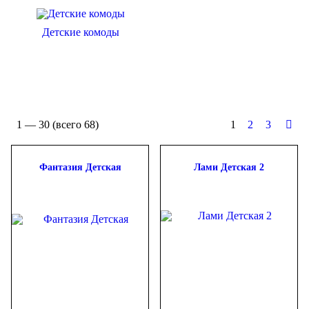
Входит в комплект
Комод
(2)
Детские комоды
Кровать (первый этаж)
(4)
Пенал
(6)
Полка навесная
(6)
Прикроватная тубма
(6)
Стол
(5)
Сортировать:
дешевле
дороже
новинки
популярность
Сундук
(5)
1 —
30
(всего 68)
1
2
3
Топчан (диван)
(3)
Шкаф
(5)
Фантазия Детская
Лами Детская 2
Бренд
ВМВ холдинг
(4)
Гербор + БРВ
(6)
Компанит
(31)
Комфорт Мебель
(5)
Мебель-Сервис
(4)
Пехотин
(4)
Світ Меблів
(7)