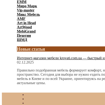
ЕММ
Миро Марк
Vip-master
Микс Мебель
AMF
Art in Head
ArtWood
MebiGrand
Пехотин
ШМД
Новые статьи
Интернет-магазин мебели krovati.com.ua — быстрый и
02.12.2025
Правильно подобранная мебель формирует комфорт, н
пространство. Сегодня для выбора не нужно ездить 
мебель в Киеве и по всей Украине, ориентируясь на р
актуальные цены.