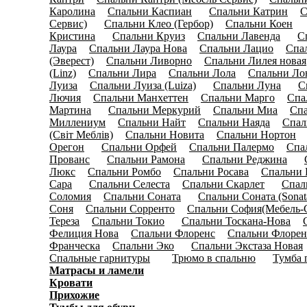
Каролина
Спальни Каспиан
Спальни Катрин
С
(8)
(14)
(6)
Сервис)
Спальни Клео (Гербор)
Спальни Коен
(13)
(5)
(31
Кристина
Спальни Круиз
Спальни Лавенда
С
(13)
(6)
(10)
Лаура
Спальни Лаура Нова
Спальни Лацио
Спа
(0)
(0)
(0)
(Эверест)
Спальни Ливорно
Спальни Лилея новая
(0)
(4)
(Linz)
Спальни Лира
Спальни Лола
Спальни Ло
(6)
(0)
(0)
Луиза
Спальни Луиза (Luiza)
Спальни Луна
С
(7)
(18)
(21)
Лючия
Спальни Манхеттен
Спальни Марго
Спа
(0)
(0)
(0)
Мартина
Спальни Меркурий
Спальни Миа
Сп
(13)
(0)
(0)
Миллениум
Спальни Найт
Спальни Наяда
Спал
(0)
(0)
(0)
(Світ Меблів)
Спальни Новита
Спальни Нортон
(6)
(0)
(1
Орегон
Спальни Орфей
Спальни Палермо
Спа
(10)
(0)
(0)
Прованс
Спальни Рамона
Спальни Реджина
(12)
(13)
(28)
Люкс
Спальни Ромбо
Спальни Росава
Спальни 
(0)
(4)
(0)
Сара
Спальни Селеста
Спальни Скарлет
Спал
(11)
(0)
(11)
Соломия
Спальни Соната
Спальни Соната (Sonat
(0)
(26)
Соня
Спальни Сорренто
Спальни София(Мебель-
(5)
(0)
Тереза
Спальни Токио
Спальни Тоскана-Нова
(0)
(14)
(0)
Фелиция Нова
Спальни Флоренс
Спальни Флоре
(6)
(0)
Франческа
Спальни Эко
Спальни Экстаза Новая
(8)
(18)
(
Спальные гарнитуры
Трюмо в спальню
Тумба 
(136)
(40)
Матрасы и ламели
(40)
Кровати
(636)
Прихожие
(450)