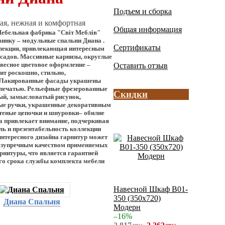
Подъем и сборка
ая, нежная и комфортная
Общая информация
ебельная фабрика "Світ Меблів"
винку –
модульные спальни Диана
.
Сертификаты
лекция, привлекающая интересным
садов. Массивные карнизы, округлые
евесное цветовое оформление –
Оставить отзыв
ит роскошно, стильно,
. Лакированные фасады украшены
 печатью. Рельефные фрезерованные
Скидки
ый, замысловатый рисунок,
ные ручки, украшенные декоративным
теные цепочки и шнуровки– обилие
а привлекает внимание, подчеркивая
ль и презентабельность коллекции
нтересного дизайна гарнитур может
безупречным качеством применяемых
рнитуры, что является гарантией
го срока службы комплекта мебели
Навесной Шкаф В01-
350 (350x720)
Диана Спальня
Модерн
–16%