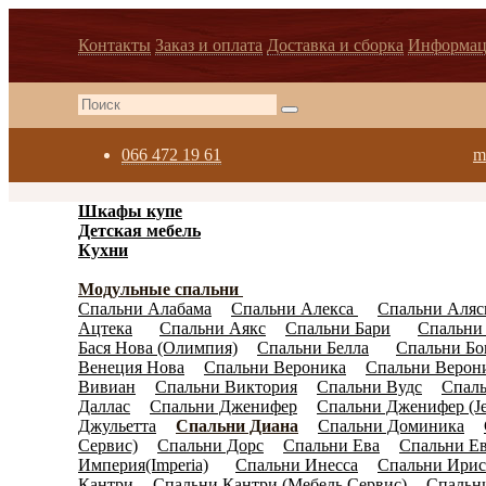
Контакты
Заказ и оплата
Доставка и сборка
Информац
066 472 19 61
m
Шкафы купе
(596)
Детская мебель
(278)
Кухни
(3871)
Спальни
(1038)
Модульные спальни
(792)
Спальни Алабама
Спальни Алекса
Спальни Аляс
(3)
(4)
Ацтека
Спальни Аякс
Спальни Бари
Спальни
(21)
(0)
(10)
Бася Нова (Олимпия)
Спальни Белла
Спальни Бо
(4)
(21)
Венеция Нова
Спальни Вероника
Спальни Верони
(0)
(0)
Вивиан
Спальни Виктория
Спальни Вудс
Спаль
(4)
(9)
(9)
Даллас
Спальни Дженифер
Спальни Дженифер (Jen
(4)
(8)
Джульетта
Спальни Диана
Спальни Доминика
(4)
(0)
(0)
Сервис)
Спальни Дорс
Спальни Ева
Спальни Ев
(7)
(0)
(1)
Империя(Imperia)
Спальни Инесса
Спальни Ирис
(16)
(0)
Кантри
Спальни Кантри (Мебель Сервис)
Спальн
(0)
(4)