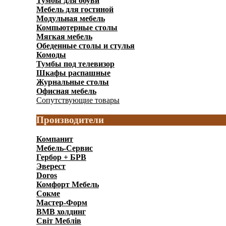
Тумбы для обуви
(158)
Мебель для гостиной
(697)
Модульная мебель
(2956)
Компьютерные столы
(192)
Мягкая мебель
(141)
Обеденные cтолы и стулья
(159)
Комоды
(597)
Тумбы под телевизор
(146)
Шкафы распашные
(1241)
Журнальные столы
(91)
Офисная мебель
(328)
Сопутствующие товары
(65)
Производители
Компанит
Мебель-Сервис
Гербор + БРВ
Эверест
Doros
Комфорт Мебель
Сокме
Мастер-Форм
ВМВ холдинг
Світ Меблів