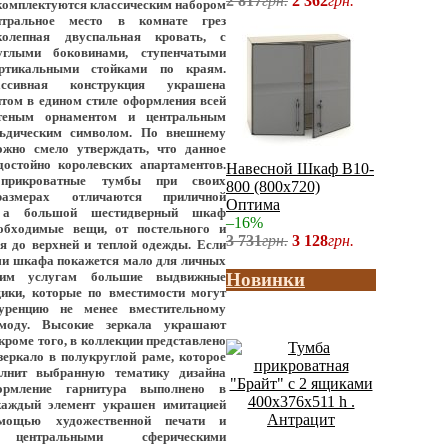
2 817
грн.
2 362
грн.
омплектуются классическим набором
нтральное место в комнате грез
колепная двуспальная кровать, с
глыми боковинами, ступенчатыми
ртикальными стойками по краям.
ссивная конструкция украшена
том в едином стиле оформления всей
етеным орнаментом и центральным
льдическим символом. По внешнему
жно смело утверждать, что данное
достойно королевских апартаментов.
Навесной Шкаф В10-
прикроватные тумбы при своих
800 (800x720)
азмерах отличаются приличной
Оптима
, а большой шестидверный шкаф
–16%
обходимые вещи, от постельного и
3 731
грн.
3 128
грн.
я до верхней и теплой одежды. Если
ми шкафа покажется мало для личных
Новинки
им услугам большие выдвижные
ики, которые по вместимости могут
куренцию не менее вместительному
моду. Высокие зеркала украшают
кроме того, в коллекции представлено
еркало в полукруглой раме, которое
олнит выбранную тематику дизайна
ормление гарнитура выполнено в
каждый элемент украшен имитацией
мощью художественной печати и
центральными сферическими