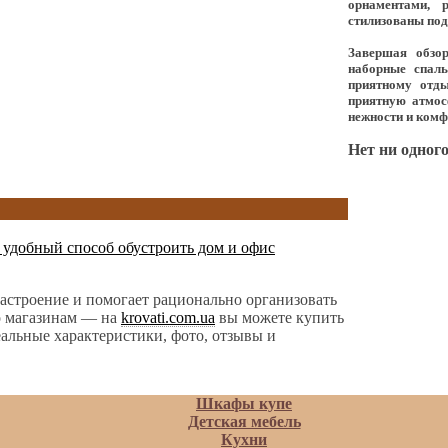
орнаментами, 
стилизованы под
Завершая обзор
наборные спал
приятному отды
приятную атмос
нежности и комф
Нет ни одного
 удобный способ обустроить дом и офис
астроение и помогает рационально организовать
по магазинам — на
krovati.com.ua
вы можете купить
еальные характеристики, фото, отзывы и
Шкафы купе
Детская мебель
Кухни