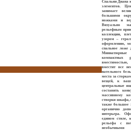
Спальни Диана
к
элементов. Це
занимает вели
большими окру
ножками и ве
Визуально ма
рельефным прин
коллекции, пл
узором – гера
оформлению, мо
спальное ложе 
Миниатюрные 
компактных р
вместимостью
вместит все не
нательного бель
места за сторка
вещей, к ваш
центральные ящ
составить кон
массивному ко
створки шкафа, 
также большое з
органично доп
интерьера. Оф
едином стиле, 
рельефа с по
необычными 