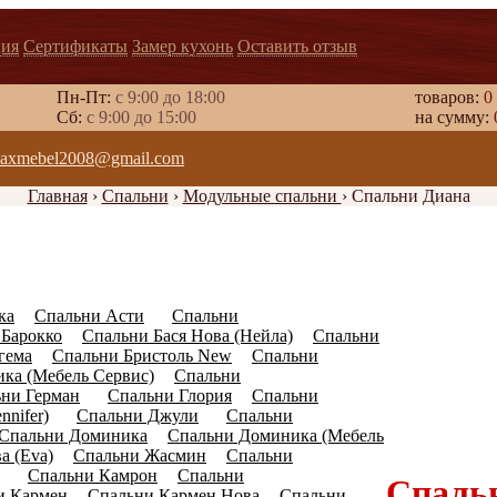
ия
Сертификаты
Замер кухонь
Оставить отзыв
Пн-Пт:
с 9:00 до 18:00
товаров:
0
Cб:
с 9:00 до 15:00
на сумму:
axmebel2008@gmail.com
Главная
›
Спальни
›
Модульные спальни
›
Спальни Диана
ка
Спальни Асти
Спальни
(6)
(23)
 Барокко
Спальни Бася Нова (Нейла)
Спальни
(5)
(0)
гема
Спальни Бристоль New
Спальни
(0)
(5)
ка (Мебель Сервис)
Спальни
(6)
ни Герман
Спальни Глория
Спальни
(11)
(5)
nifer)
Спальни Джули
Спальни
(18)
(10)
Спальни Доминика
Спальни Доминика (Мебель
(0)
а (Eva)
Спальни Жасмин
Спальни
(8)
(5)
Спальни Камрон
Спальни
(15)
(0)
Спаль
и Кармен
Спальни Кармен Нова
Спальни
(0)
(3)