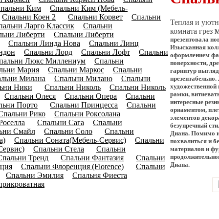
пальни Ким
Спальни Ким (Мебель-
(0)
Спальни Коен 2
Спальни Корвет
Спальни
)
(13)
(0)
Теплая и уютн
пальни Ларго Классик
Спальни
(0)
комната грез
М
льни Либерти
Спальни Либерти
(0)
презентовала но
Спальни Линда Нова
Спальни Линц
(5)
(0)
Изысканная кол
ндон
Спальни Лорд
Спальни Лофт
Спальни
(5)
(0)
(7)
оформлением фа
пальни Люкс Миллениум
Спальни
(0)
поверхности, др
льни Мария
Спальни Маркос
Спальни
(4)
(5)
гарнитур выгляд
альни Милана
Спальни Милано
Спальни
презентабельно
(7)
(2)
художественной
ьни Ники
Спальни Николь
Спальни Николь
(15)
(0)
рамки, витиеват
Спальни Олеся
Спальни Опера
Спальни
4)
(0)
(6)
интересные рез
льни Порто
Спальни Принцесса
Спальни
(15)
(0)
орнаментом, пле
Спальни Рико
Спальни Роксолана
(5)
элементов декор
Роселла
Спальни Сага
Спальни
(13)
(0)
безупречный сти
ьни Смайл
Спальни Соло
Спальни
(0)
(14)
Диана. Помимо и
a)
Спальни Соната(Мебель-Сервис)
Спальни
(0)
(3)
похвалиться и 
Сервис)
Спальни Стела
Спальни
материалов и фу
(5)
(11)
продолжительно
Спальни Тренд
Спальни Фантазия
Спальни
(23)
(13)
Диана.
нция
Спальни Флоренция (Florence)
Спальни
(0)
(11)
Спальни Эмилия
Спальня Фиеста
4)
(0)
(4)
прикроватная
(157)