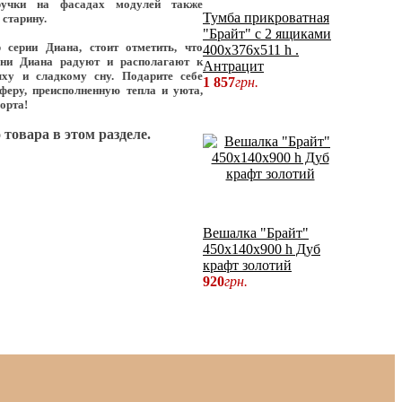
ручки на фасадах модулей также
Тумба прикроватная
 старину.
"Брайт" с 2 ящиками
 серии Диана, стоит отметить, что
400х376х511 h .
ьни Диана
радуют и располагают к
Антрацит
ху и сладкому сну. Подарите себе
1 857
грн.
феру, преисполненную тепла и уюта,
орта!
 товара в этом разделе.
Вешалка "Брайт"
450х140х900 h Дуб
крафт золотий
920
грн.