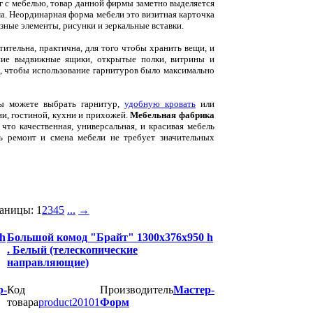
 с мебелью, товар данной фирмы заметно выделяется
а. Неординарная форма мебели это визитная карточка
зные элементы, рисунки и зеркальные вставки.
тительна, практична, для того чтобы хранить вещи, и
шие выдвижные ящики, открытые полки, витрины и
, чтобы использование гарнитуров было максимально
Вы можете выбрать гарнитур,
удобную кровать
или
и, гостиной, кухни и прихожей.
Мебельная фабрика
что качественная, универсальная, и красивая мебель
ь ремонт и смена мебели не требует значительных
аницы:
1
2
3
4
5
...
→
h
Большой комод "Брайт" 1300х376х950 h
. Белый (телескопические
направляющие)
р-
Код
Производитель
Мастер-
товара
product20101
Форм