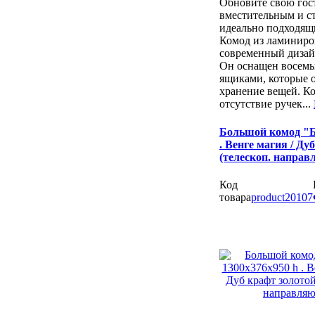
Обновите свою гос
вместительным и с
идеально подходящ
Комод из ламиниро
современный дизай
Он оснащен восем
ящиками, которые 
хранение вещей. К
отсутствие ручек...
Большой комод "Б
. Венге магия / Ду
(телескоп. направ
Код
товара
product20107