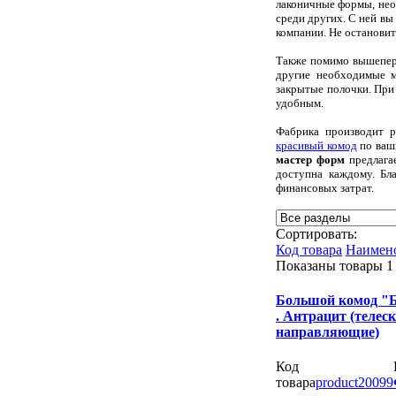
лаконичные формы, нео
среди других. С ней вы
компании. Не остановит
Также помимо вышепер
другие необходимые м
закрытые полочки. При
удобным.
Фабрика производит р
красивый комод
по ваши
мастер форм
предлага
доступна каждому. Бл
финансовых затрат.
Сортировать:
Код товара
Наимен
Показаны товары
1
Большой комод "Б
. Антрацит (телес
направляющие)
Код
товара
product20099