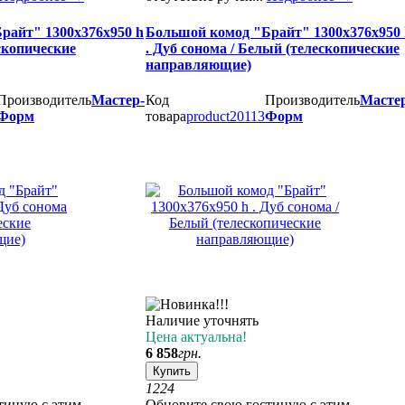
райт" 1300х376х950 h
Большой комод "Брайт" 1300х376х950 
ескопические
. Дуб сонома / Белый (телескопические
направляющие)
Производитель
Мастер-
Код
Производитель
Масте
Форм
товара
product20113
Форм
Наличие уточнять
Цена актуальна!
6 858
грн.
Купить
12
24
тиную с этим
Обновите свою гостиную с этим