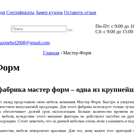
ия
Сертификаты
Замер кухонь
Оставить отзыв
Пн-Пт:
с 9:00 до 1
Cб:
с 9:00 до 15:00
axmebel2008@gmail.com
Главная
›
Мастер-Форм
Форм
фабрика мастер форм – одна из крупне
ет назад представила свою мебель компания Мастер Форм. Быстро и уверенн
ачеством выпускаемой продукции. Для этого фабрика использует только лучш
а обеспечивает долгий срок эксплуатации. Больше количество времени и
мебели, вследствие этого внешние факторы не действуют пагубно на древ
одукцию. Стоит заметить, что за данной мебелью очень легко ухаживать и под
чества, мебель невероятно красивая. Для тех, кому важен этот критерий