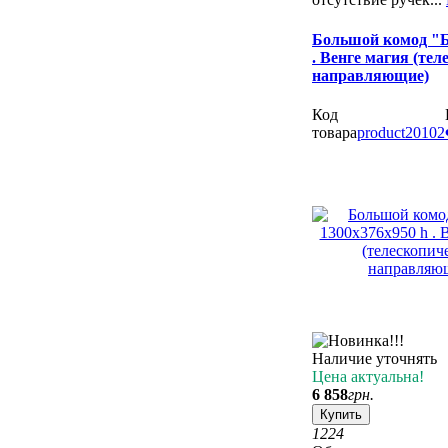
Большой комод "Б
. Венге магия (те
направляющие)
Код
товара
product20102
Наличие уточнять
Цена актуальна!
6 858
грн.
Купить
12
24