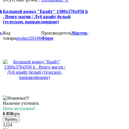
h
Большой комод "Брайт" 1300х376х950 h
. Венге магия / Дуб крафт белый
(телескоп. направляющие)
р-
Код
Производитель
Мастер-
товара
product20106
Форм
Наличие уточнять
Цена актуальна!
6 858
грн.
Купить
12
24