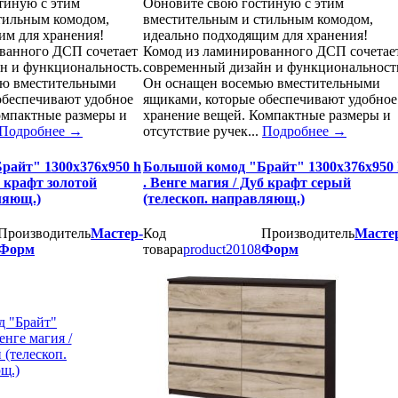
тиную с этим
Обновите свою гостиную с этим
тильным комодом,
вместительным и стильным комодом,
им для хранения!
идеально подходящим для хранения!
ванного ДСП сочетает
Комод из ламинированного ДСП сочетае
н и функциональность.
современный дизайн и функциональност
ью вместительными
Он оснащен восемью вместительными
обеспечивают удобное
ящиками, которые обеспечивают удобное
омпактные размеры и
хранение вещей. Компактные размеры и
Подробнее
→
отсутствие ручек...
Подробнее
→
райт" 1300х376х950 h
Большой комод "Брайт" 1300х376х950 
б крафт золотой
. Венге магия / Дуб крафт серый
ляющ.)
(телескоп. направляющ.)
Производитель
Мастер-
Код
Производитель
Масте
Форм
товара
product20108
Форм