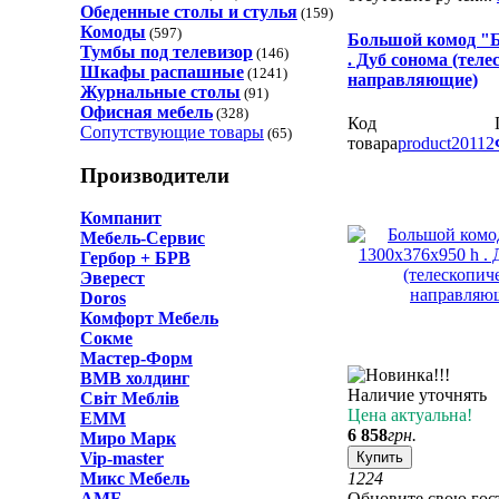
Обеденные cтолы и стулья
(159)
Комоды
(597)
Большой комод "Б
Тумбы под телевизор
(146)
. Дуб сонома (тел
Шкафы распашные
(1241)
направляющие)
Журнальные столы
(91)
Офисная мебель
(328)
Код
Сопутствующие товары
(65)
товара
product20112
Производители
Компанит
Мебель-Сервис
Гербор + БРВ
Эверест
Doros
Комфорт Мебель
Сокме
Мастер-Форм
ВМВ холдинг
Наличие уточнять
Світ Меблів
Цена актуальна!
ЕММ
6 858
грн.
Миро Марк
Купить
Vip-master
12
24
Микс Мебель
Обновите свою гос
AMF