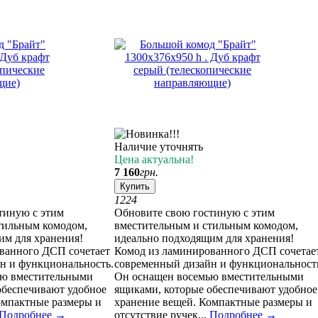
Наличие уточнять
Цена актуальна!
7 160
грн.
Купить
12
24
тиную с этим
Обновите свою гостиную с этим
тильным комодом,
вместительным и стильным комодом,
им для хранения!
идеально подходящим для хранения!
ванного ДСП сочетает
Комод из ламинированного ДСП сочетае
н и функциональность.
современный дизайн и функциональност
ью вместительными
Он оснащен восемью вместительными
обеспечивают удобное
ящиками, которые обеспечивают удобное
омпактные размеры и
хранение вещей. Компактные размеры и
Подробнее
→
отсутствие ручек...
Подробнее
→