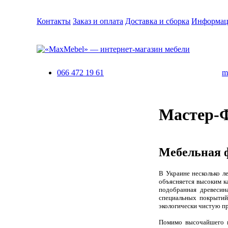
Контакты
Заказ и оплата
Доставка и сборка
Информац
066 472 19 61
m
Мастер-
Мебельная 
В Украине несколько л
объясняется высоким к
подобранная древесин
специальных покрытий 
экологически чистую пр
Помимо высочайшего ка