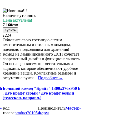
Наличие уточнять
Цена актуальна!
7 160
грн.
Купить
12
24
Обновите свою гостиную с этим
вместительным и стильным комодом,
идеально подходящим для хранения!
т
Комод из ламинированного ДСП сочетает
ь.
современный дизайн и функциональность.
Он оснащен восемью вместительными
ящиками, которые обеспечивают удобное
хранение вещей. Компактные размеры и
отсутствие ручек...
Подробнее
→
h
Большой комод "Брайт" 1300х376х950 h
. Дуб крафт серый / Дуб крафт белый
(телескоп. направл.)
-
Код
Производитель
Мастер-
товара
product20105
Форм