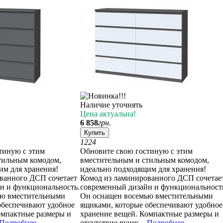
Наличие уточнять
Цена актуальна!
6 858
грн.
Купить
12
24
тиную с этим
Обновите свою гостиную с этим
тильным комодом,
вместительным и стильным комодом,
им для хранения!
идеально подходящим для хранения!
ванного ДСП сочетает
Комод из ламинированного ДСП сочетае
н и функциональность.
современный дизайн и функциональност
ью вместительными
Он оснащен восемью вместительными
обеспечивают удобное
ящиками, которые обеспечивают удобное
омпактные размеры и
хранение вещей. Компактные размеры и
Подробнее
→
отсутствие ручек...
Подробнее
→