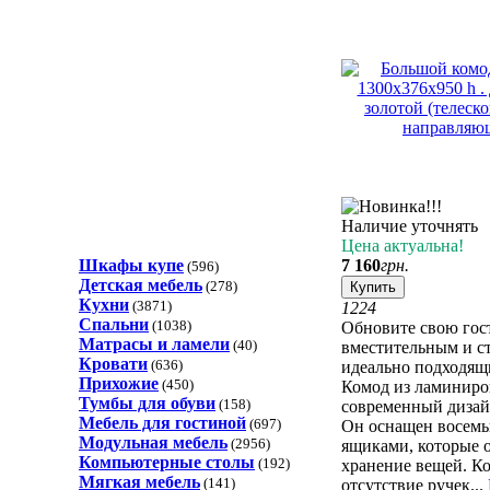
Наличие уточнять
Цена актуальна!
Шкафы купе
7 160
грн.
(596)
Детская мебель
(278)
Купить
Кухни
(3871)
12
24
Спальни
(1038)
Обновите свою гос
Матрасы и ламели
(40)
вместительным и с
Кровати
(636)
идеально подходящ
Прихожие
(450)
Комод из ламиниро
Тумбы для обуви
(158)
современный дизай
Мебель для гостиной
(697)
Он оснащен восем
Модульная мебель
(2956)
ящиками, которые 
Компьютерные столы
(192)
хранение вещей. К
Мягкая мебель
(141)
отсутствие ручек...