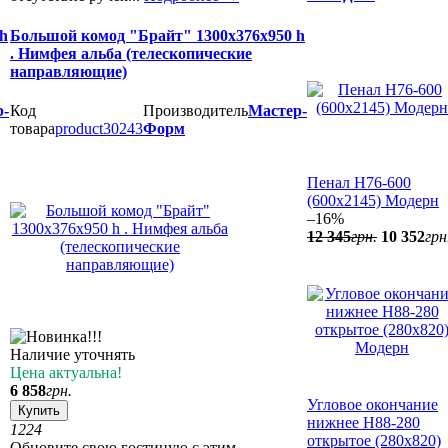
h
Большой комод "Брайт" 1300х376х950 h
. Нимфея альба (телескопические
направляющие)
р-
Код
Производитель
Мастер-
товара
product30243
Форм
Пенал Н76-600
(600x2145) Модерн
–16%
12 345
грн.
10 352
грн
Наличие уточнять
Цена актуальна!
6 858
грн.
Угловое окончание
Купить
нижнее Н88-280
12
24
открытое (280x820)
Обновите свою гостиную с этим