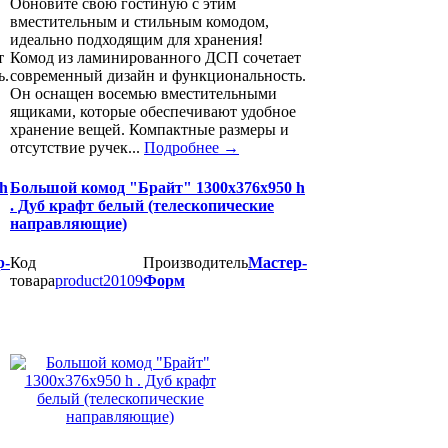
Обновите свою гостиную с этим
вместительным и стильным комодом,
идеально подходящим для хранения!
т
Комод из ламинированного ДСП сочетает
ь.
современный дизайн и функциональность.
Он оснащен восемью вместительными
ящиками, которые обеспечивают удобное
хранение вещей. Компактные размеры и
отсутствие ручек...
Подробнее
→
h
Большой комод "Брайт" 1300х376х950 h
. Дуб крафт белый (телескопические
направляющие)
р-
Код
Производитель
Мастер-
товара
product20109
Форм