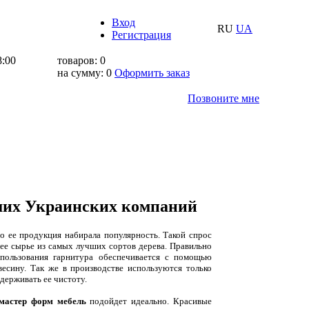
Вход
RU
UA
Регистрация
8:00
товаров:
0
на сумму:
0
Оформить заказ
Позвоните мне
йших Украинских компаний
о ее продукция набирала популярность. Такой спрос
ее сырье из самых лучших сортов дерева. Правильно
спользования гарнитура обеспечивается с помощью
есину. Так же в производстве используются только
держивать ее чистоту.
мастер форм мебель
подойдет идеально. Красивые