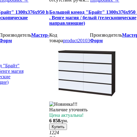
райт" 1300х376х950 h
Большой комод "Брайт" 1300х376х950 
лескопические
. Венге магия / белый (телескопические
направляющие)
Производитель
Мастер-
Код
Производитель
Масте
Форм
товара
product20103
Форм
Наличие уточнять
Цена актуальна!
6 858
грн.
Купить
12
24