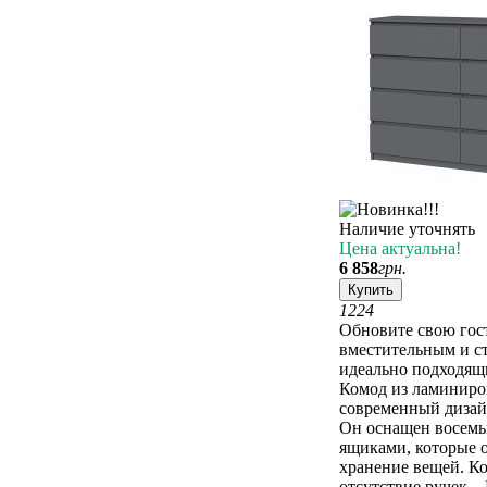
Наличие уточнять
Цена актуальна!
6 858
грн.
Купить
12
24
Обновите свою гос
вместительным и с
идеально подходящ
Комод из ламиниро
современный дизай
Он оснащен восем
ящиками, которые 
хранение вещей. К
отсутствие ручек...