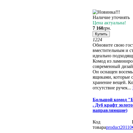
Наличие уточнять
Цена актуальна!
7 160
грн.
Купить
12
24
Обновите свою гос
вместительным и с
идеально подходящ
Комод из ламиниро
современный дизай
Он оснащен восем
ящиками, которые 
хранение вещей. К
отсутствие ручек...
Большой комод "Б
. Дуб крафт золот
направляющие)
Код
товара
product20110