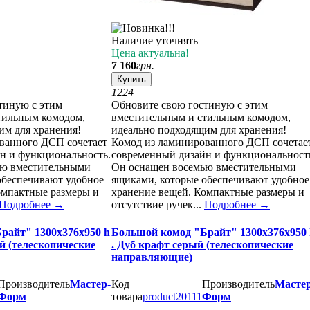
Наличие уточнять
Цена актуальна!
7 160
грн.
Купить
12
24
тиную с этим
Обновите свою гостиную с этим
тильным комодом,
вместительным и стильным комодом,
им для хранения!
идеально подходящим для хранения!
ванного ДСП сочетает
Комод из ламинированного ДСП сочетае
н и функциональность.
современный дизайн и функциональност
ью вместительными
Он оснащен восемью вместительными
обеспечивают удобное
ящиками, которые обеспечивают удобное
омпактные размеры и
хранение вещей. Компактные размеры и
Подробнее
→
отсутствие ручек...
Подробнее
→
райт" 1300х376х950 h
Большой комод "Брайт" 1300х376х950 
ой (телескопические
. Дуб крафт серый (телескопические
направляющие)
Производитель
Мастер-
Код
Производитель
Мастер
Форм
товара
product20111
Форм