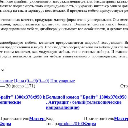
бычные дизайны, уникальные и завораживающие детали. Рассматривая каталог
 можете подчеркнуть свою индивидуальность, и украсить интерьер вашего дом
ь взгляд на таком гарнитуре невозможно. В предметах мебели присутствуют ре
ечисленных качеств, продукция
мастер форм
очень универсальная. Она вмес
елочи, предоставляется достаточно места. Элементы систем имеют боль
 моделировании мебели, дизайнеры учитывают все особенности, и делают так
азнообразную мебель, клиентам предоставляется широкий ассортимент. 
м предпочтениям и вкусу. Производство сосредоточено на мебели для спальн
ет своим клиентам, как модульную мебель, так и готовые наборы. И главное 
агодаря невысоким ценам на мебель вышеуказанного производителя, тепер
ование
Цена (0—9)
(9—0)
Популярные
 —
30
(всего
1171
)
Стр
райт" 1300х376х950 h
Большой комод "Брайт" 1300х376х950 
копические
. Антрацит / белый(телескопические
направляющие)
Производитель
Мастер-
Код
Производитель
Масте
Форм
товара
product20100
Форм