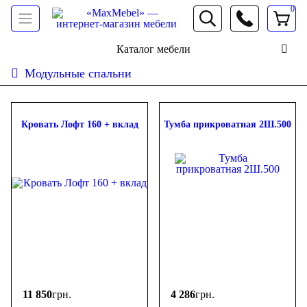
0
066 472 19 61
Каталог мебели
Модульные спальни
Сортировать:
дешевле
дороже
новинки
популярность
ФИЛЬТР
Кровать Лофт 160 + вклад
Тумба прикроватная 2Ш.500
Цена
-
грн.
11 850
грн.
4 286
грн.