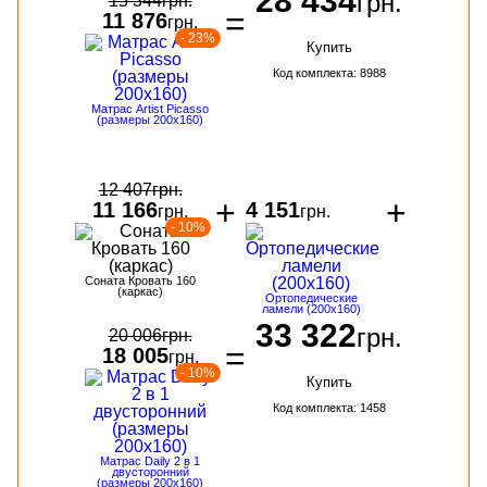
28 434
грн.
15 344
грн.
=
11 876
грн.
- 23%
Купить
Код комплекта: 8988
Матрас Artist Picasso
(размеры 200х160)
12 407
грн.
+
+
11 166
4 151
грн.
грн.
- 10%
Соната Кровать 160
(каркас)
Ортопедические
ламели (200х160)
33 322
грн.
20 006
грн.
=
18 005
грн.
- 10%
Купить
Код комплекта: 1458
Матрас Daily 2 в 1
двусторонний
(размеры 200х160)