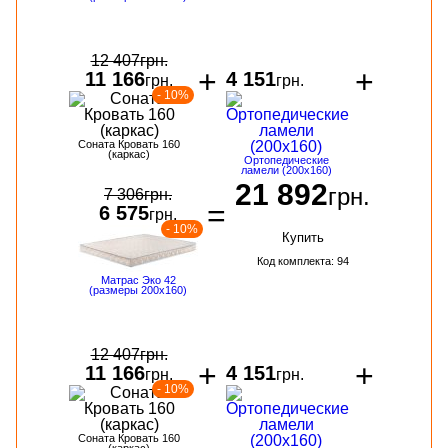
12 407
грн.
+
+
11 166
4 151
грн.
грн.
- 10%
Соната Кровать 160
(каркас)
Ортопедические
ламели (200х160)
21 892
грн.
7 306
грн.
=
6 575
грн.
- 10%
Купить
Код комплекта: 94
Матрас Эко 42
(размеры 200х160)
12 407
грн.
+
+
11 166
4 151
грн.
грн.
- 10%
Соната Кровать 160