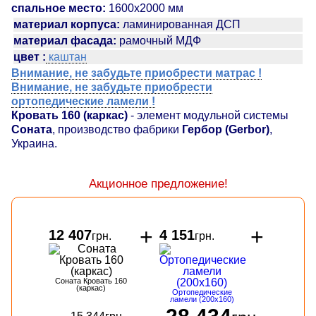
спальное место:
1600х2000 мм
материал корпуса:
ламинированная ДСП
материал фасада:
рамочный МДФ
цвет :
каштан
Внимание, не забудьте приобрести матрас !
Внимание, не забудьте приобрести
ортопедические ламели !
Кровать 160 (каркас)
- элемент модульной системы
Соната
, производство фабрики
Гербор (Gerbor)
,
Украина.
Акционное предложение!
+
+
12 407
4 151
грн.
грн.
Соната Кровать 160
(каркас)
Ортопедические
ламели (200х160)