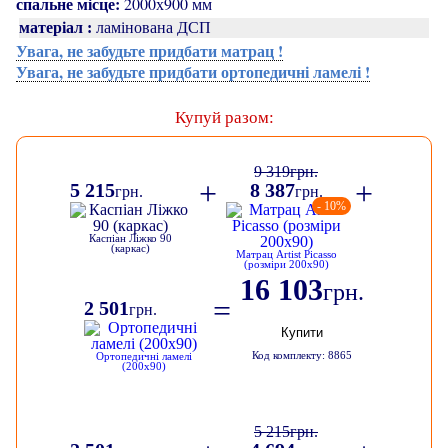
спальне місце:
2000х900 мм
матеріал :
ламінована ДСП
Увага, не забудьте придбати матрац !
Увага, не забудьте придбати ортопедичні ламелі !
Купуй разом:
9 319
грн.
+
+
5 215
8 387
грн.
грн.
- 10%
Каспіан Ліжко 90
(каркас)
Матрац Artist Picasso
(розміри 200х90)
16 103
грн.
=
2 501
грн.
Купити
Код комплекту: 8865
Ортопедичні ламелі
(200х90)
5 215
грн.