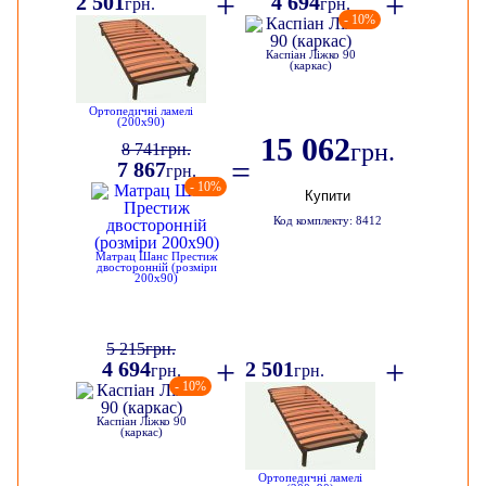
+
+
2 501
4 694
грн.
грн.
- 10%
Каспіан Ліжко 90
(каркас)
Ортопедичні ламелі
(200х90)
15 062
грн.
8 741
грн.
=
7 867
грн.
- 10%
Купити
Код комплекту: 8412
Матрац Шанс Престиж
двосторонній (розміри
200х90)
5 215
грн.
+
+
4 694
2 501
грн.
грн.
- 10%
Каспіан Ліжко 90
(каркас)
Ортопедичні ламелі