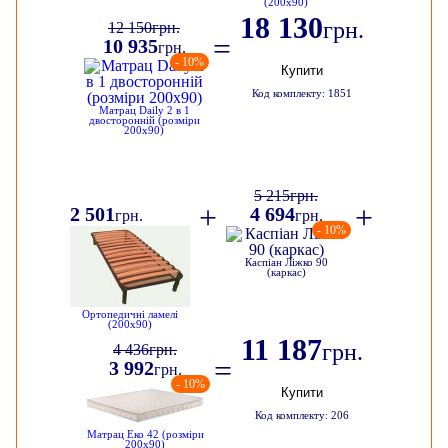
(200х90)
18 130
грн.
12 150
грн.
=
10 935
грн.
- 10%
Купити
Код комплекту: 1851
Матрац Daily 2 в 1
двосторонній (розміри
200х90)
5 215
грн.
+
+
2 501
4 694
грн.
грн.
- 10%
Каспіан Ліжко 90
(каркас)
Ортопедичні ламелі
(200х90)
11 187
грн.
4 436
грн.
=
3 992
грн.
- 10%
Купити
Код комплекту: 206
Матрац Еко 42 (розміри
200х90)