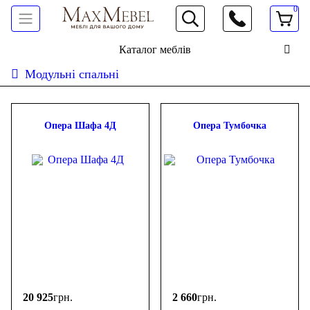
0
066 472 19 61
Каталог меблів
Модульні спальні
Сортувати:
дешевше
дорожче
новинки
популярність
ФІЛЬТР
Опера Шафа 4Д
Опера Тумбочка
Ціна
-
грн.
20 925
грн.
2 660
грн.