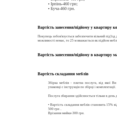
• Ірпінь-460 грн;
• Буча-460 грн.
Вартість занесення/підйому у квартиру к
Покупець зобов'язується забезпечити вільний під'їзд д
можливості немає, то 25 м вважається як підйом мебл
Вартість занесення/підйому в квартиру м
Вартість складання меблів
Збірка меблів - платна послуга, від якої В
упаковці є інструкція по збірці і комплектації
.
Послуга збирання здійснюється тільки в день 
• Вартість складання меблів становить 15% ві
500 грн ..
Врізання мийки-300 грн.