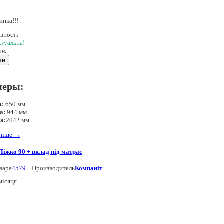
явності
ктуальна!
рн.
ти
меры:
а:
650 мм
а:
944 мм
а:
2042 мм
ьніше
→
Ліжко 90 + вклад під матрас
вара
4579
Производитель
Компаніт
місяця