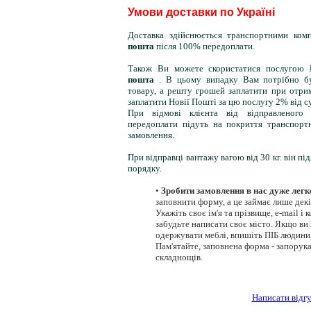
Умови доставки по Україні
Доставка здійснюється транспортними ком
пошта
після 100% передоплати.
Також Ви можете скористатися послугою
пошта
. В цьому випадку Вам потрібно бу
товару, а решту грошей заплатити при отри
заплатити Новії Пошті за цю послугу 2% від с
При відмові клієнта від відправленого
передоплати підуть на покриття транспорт
замовлення.
При відправці вантажу вагою від 30 кг. він пі
порядку.
•
Зробити замовлення в нас дуже легк
заповнити форму, а це займає лише декі
Укажіть своє ім'я та прізвище, e-mail і
забудьте написати своє місто. Якщо ви
одержувати меблі, впишіть ПІБ людини,
Пам'ятайте, заповнена форма - запорука
складнощів.
Написати відг