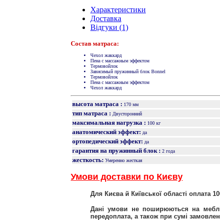
Характеристики
Доставка
Відгуки (1)
Состав матраса:
Чехол жаккард
Пена с массажным эффектом
Термовойлок
Зависимый пружинный блок Bonnel
Термовойлок
Пена с массажным эффектом
Чехол жаккард
высота матраса :
170 мм
тип матраса :
Двусторонний
максимальная нагрузка :
100 кг
анатомический эффект:
да
ортопедический эффект:
да
гарантия на пружинный блок :
2 года
жесткость:
Умеренно жесткая
Умови доставки по Києву
Для Києва й Київської області оплата 1
Дані умови не поширюються на меблі
передоплата, а також при сумі замовленн