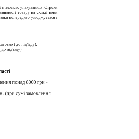
і в плоских упакуваннях. Строки
наявності товару на складі вони
ставки попередньо узгоджується з
товно ( до під'їзду);
 до під'їзду);
ласті
влення понад 8000 грн -
н. (при сумі замовлення