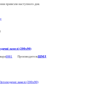
ння привезли наступного дня.
ру
т
дичні ламелі (200х90)
вара
6981
Производитель
ШМД