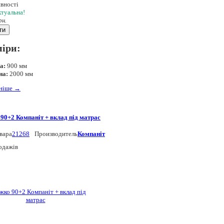
явності
ктуальна!
рн.
ти
міри:
а:
900 мм
на:
2000 мм
ьніше
→
90+2 Компаніт + вклад під матрас
вара
21268
Производитель
Компаніт
одажів