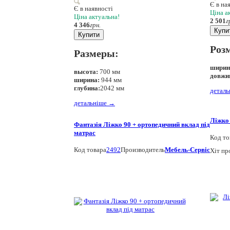
Є в на
Є в наявності
Ціна а
Ціна актуальна!
2 501
г
4 346
грн.
Купи
Купити
Роз
Размеры:
ширин
высота:
700 мм
довжи
ширина:
944 мм
глубина:
2042 мм
детал
детальніше
→
Ліжко 
Фантазія Ліжко 90 + ортопедичний вклад під
матрас
Код то
Код товара
2492
Производитель
Мебель-Сервіс
Хіт пр