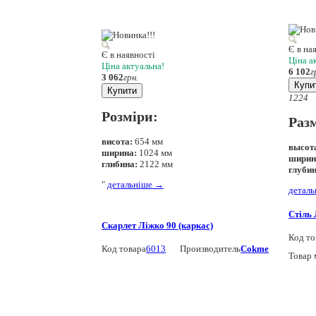
Є в на
Є в наявності
Ціна а
Ціна актуальна!
6 102
г
3 062
грн.
Купи
Купити
12
24
Розміри:
Раз
висота:
654 мм
высот
ширина:
1024 мм
ширин
глибина:
2122 мм
глубин
"
детальніше
→
детал
Стіль 
Скарлет Ліжко 90 (каркас)
Код то
Код товара
6013
Производитель
Cokme
Товар 