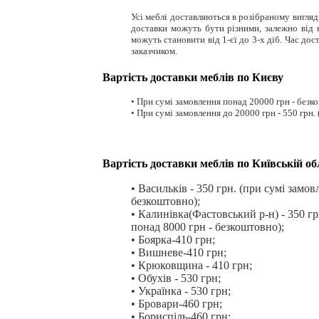
Усі меблі доставляються в розібраному вигляд
доставки можуть бути різними, залежно від 
можуть становити від 1-єї до 3-х діб. Час до
заказчиком.
Вартість доставки меблів по Києву
• При сумі замовлення понад 20000 грн - безкош
• При сумі замовлення до 20000 грн - 550 грн. (
Вартість доставки меблів по Київській об
• Васильків - 350 грн. (при сумі замо
безкоштовно);
• Калинівка(Фастовський р-н) - 350 гр
понад 8000 грн - безкоштовно);
• Боярка-410 грн;
• Вишневе-410 грн;
• Крюковщина - 410 грн;
• Обухів - 530 грн;
• Українка - 530 грн;
• Бровари-460 грн;
• Бориспіль-460 грн;