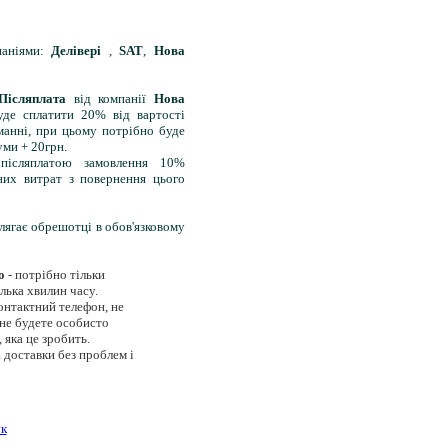
паніями:
Делівері
,
SAT
,
Нова
Післяплата
від компанії
Нова
де сплатити 20% від вартості
манні, при цьому потрібно буде
уми + 20грн.
 післяплатою замовлення 10%
них витрат з повернення цього
длягає обрешотці в обов'язковому
о
- потрібно тільки
лька хвилин часу.
 контактний телефон, не
 не будете особисто
 яка це зробить.
 доставки без проблем і
ук