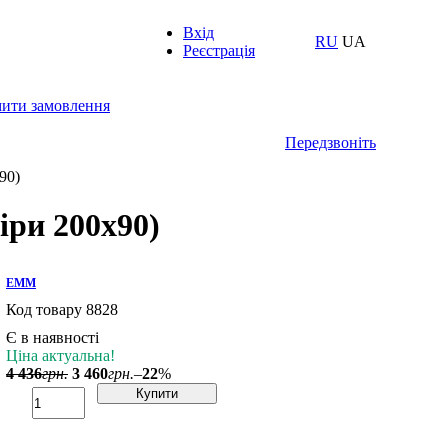
Вхід
RU
UA
Реєстрація
ити замовлення
Передзвоніть
90)
іри 200х90)
ЕММ
Код товару
8828
Є в наявності
Ціна актуальна!
4 436
грн.
3 460
грн.
–
22
%
Купити