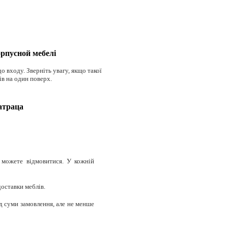
орпусной мебелі
о входу. Зверніть увагу, якщо такої
ів на один поверх.
атраца
и можете відмовитися. У кожній
доставки меблів.
д суми замовлення, але не менше