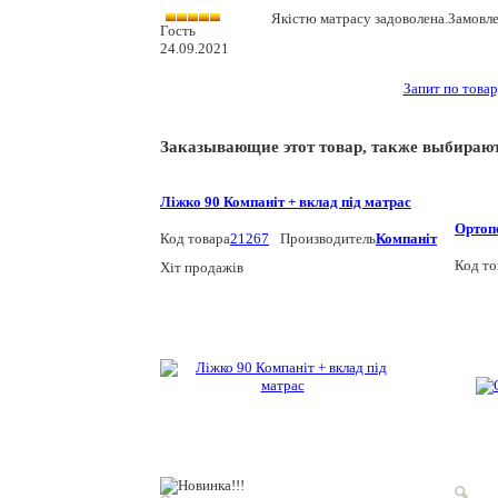
Якістю матрасу задоволена.Замовле
Гость
24.09.2021
Запит по това
Заказывающие этот товар, также выбираю
Ліжко 90 Компаніт + вклад під матрас
Ортопе
Код товара
21267
Производитель
Компаніт
Код то
Хіт продажів