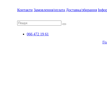
Контакти
Замовлення/оплата
Доставка/збирання
Інфо
066 472 19 61
Го