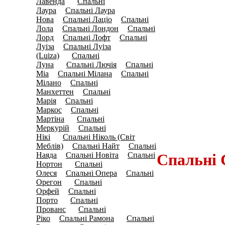
Лавенда
Спальні
(10)
Лаура
Спальні Лаура
(0)
Нова
Спальні Лаціо
Спальні
(0)
(0)
Лола
Спальні Лондон
Спальні
(0)
(5)
Лорд
Спальні Лофт
Спальні
(0)
(7)
Луіза
Спальні Луіза
(7)
(Luiza)
Спальні
(18)
Луна
Спальні Лючія
Спальні
(21)
(0)
Міа
Спальні Мілана
Спальні
(0)
(7)
Мілано
Спальні
(2)
Манхеттен
Спальні
(0)
Марія
Спальні
(4)
Маркос
Спальні
(5)
Мартіна
Спальні
(13)
Меркурій
Спальні
(0)
Нікі
Спальні Ніколь (Світ
(15)
Меблів)
Спальні Найт
Спальні
(6)
(0)
Наяда
Спальні Новіта
Спальні
Спальні 
(0)
(0)
Нортон
Спальні
(14)
Олеся
Спальні Опера
Спальні
(0)
(6)
Орегон
Спальні
(10)
Орфей
Спальні
(0)
Порто
Спальні
(15)
Прованс
Спальні
(12)
Ріко
Спальні Рамона
Спальні
(5)
(13)