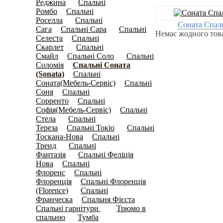
Реджина
Спальні
(28)
Ромбо
Спальні
(4)
Роселла
Спальні
(13)
Соната Спал
Сага
Спальні Сара
Спальні
(0)
(11)
Немає жодного това
Селеста
Спальні
(0)
Скарлет
Спальні
(11)
Смайл
Спальні Соло
Спальні
(0)
(14)
Соломія
Спальні Соната
(0)
(Sonata)
Спальні
(0)
Соната(Мебель-Сервіс)
Спальні
(3)
Соня
Спальні
(5)
Сорренто
Спальні
(0)
Софія(Мебель-Сервіс)
Спальні
(5)
Стела
Спальні
(11)
Тереза
Спальні Токіо
Спальні
(0)
(14)
Тоскана-Нова
Спальні
(0)
Тренд
Спальні
(23)
Фантазія
Спальні Феліція
(13)
Нова
Спальні
(6)
Флоренс
Спальні
(0)
Флоренція
Спальні Флоренція
(0)
(Florence)
Спальні
(11)
Франческа
Спальня Фієста
(8)
(4)
Спальні гарнітури
Трюмо в
(136)
спальню
Тумба
(40)