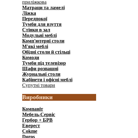
приліжкова
(157)
Матраци та ламелi
(40)
Ліжка
(636)
Передпокої
(450)
Тумби для взуття
(158)
Стінки в зал
(697)
Модульні меблі
(2956)
Комп'ютерні столи
(192)
М'які меблі
(141)
Обідні столи й стільці
(159)
Комоди
(597)
Тумби під телевізор
(146)
Шафи розпашні
(1241)
Журнальні столи
(91)
Кабінети і офісні меблі
(328)
Супутні товари
(65)
Виробники
Компаніт
Мебель-Сервіс
Гербор + БРВ
Еверест
Cokme
Doros