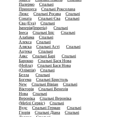
Палермо
Спальнi
(0)
Принцеса
Спальнi Роксолана
(0)
Люкс
Спальнi Росава
Спальнi
(0)
(0)
Соната
Спальні Єва
Спальні
(26)
(1)
Єва (Eva)
Спальні
(8)
Імперія(Imperia)
Спальні
(16)
Інеса
Спальні Іріс
Спальні
(0)
(15)
Алабама
Спальні
(3)
Алекса
Спальні
(4)
Аляска
Спальні Асті
Спальні
(6)
(23)
Ацтека
Спальні
(21)
Аякс
Спальні Барі
Спальні
(0)
(10)
Барокко
Спальні Бася Нова
(5)
(Нейла)
Спальні Бася Нова
(0)
(Олімпія)
Спальні
(4)
Белла
Спальні
(21)
Богема
Спальні Бристоль
(0)
New
Спальні Вівіан
Спальні
(5)
(4)
Вікторія
Спальні Венеція
(9)
Нова
Спальні
(0)
Вероніка
Спальні Вероніка
(0)
(Меблі Сервіс)
Спальні
(6)
Вудс
Спальні Герман
Спальні
(9)
(11)
Глорія
Спальні Діана
Спальні
(5)
(0)