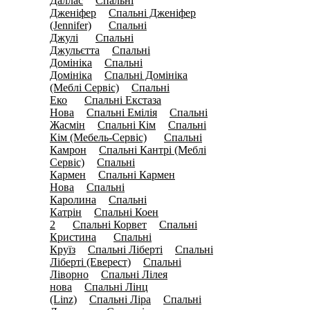
Даллас
Спальні
(4)
Дженіфер
Спальні Дженіфер
(8)
(Jennifer)
Спальні
(18)
Джулі
Спальні
(10)
Джульєтта
Спальні
(4)
Домініка
Спальні
(0)
Домініка
Спальні Домініка
(0)
(Меблі Сервіс)
Спальні
(7)
Еко
Спальні Екстаза
(18)
Нова
Спальні Емілія
Спальні
(4)
(0)
Жасмін
Спальні Кім
Спальні
(5)
(0)
Кім (Мебель-Сервіс)
Спальні
(13)
Камрон
Спальні Кантрі (Меблі
(0)
Сервіс)
Спальні
(4)
Кармен
Спальні Кармен
(0)
Нова
Спальні
(3)
Каролина
Спальні
(8)
Катрін
Спальні Коен
(6)
2
Спальні Корвет
Спальні
(13)
(0)
Кристина
Спальні
(13)
Круїз
Спальні Ліберті
Спальні
(6)
(0)
Ліберті (Еверест)
Спальні
(0)
Ліворно
Спальні Лілея
(4)
нова
Спальні Лінц
(5)
(Linz)
Спальні Ліра
Спальні
(6)
(0)