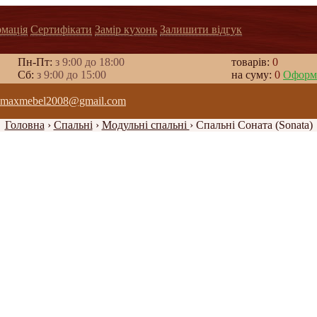
рмація
Сертифікати
Замір кухонь
Залишити відгук
Пн-Пт:
з 9:00 до 18:00
товарів:
0
Cб:
з 9:00 до 15:00
на суму:
0
Оформ
maxmebel2008@gmail.com
Головна
›
Спальні
›
Модульні спальні
›
Спальні Соната (Sonata)