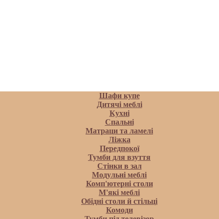
Шафи купе
Дитячі меблі
Кухні
Спальні
Матраци та ламелi
Ліжка
Передпокої
Тумби для взуття
Стінки в зал
Модульні меблі
Комп'ютерні столи
М'які меблі
Обідні столи й стільці
Комоди
Тумби під телевізор