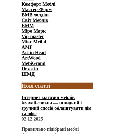
Комфорт Меблi
Мастер-Форм
ВМВ холдінг
Світ Меблів
ЕММ
Міро Марк
Vip-master
Мікс Меблі
AMF
Art in Head
ArtWood
MebiGrand
Пехотін
ШМД
Нові статті
Інтернет-магазин меблів
krovati.com.ua — швидкий і
зручний спосіб облаштувати дім
та офіс
02.12.2025
Правильно підібрані меблі