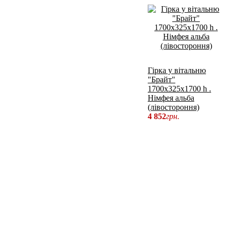
Гірка у вітальню
"Брайт"
1700х325х1700 h .
Німфея альба
(лівостороння)
4 852
грн.