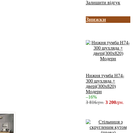
Залишити відгук
Знижки
Нижня тумба Н74-
300 шухляда +
двері(300x820)
Модерн
–16%
3 816
грн.
3 200
грн.