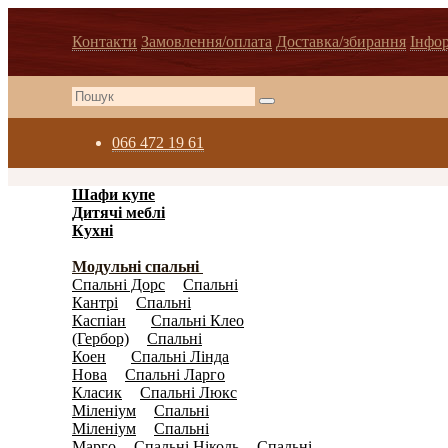
Контакти
Замовлення/оплата
Доставка/збирання
Інфо
066 472 19 61
Шафи купе
(596)
Дитячі меблі
(278)
Кухні
(3871)
Спальні
(1038)
Модульні спальні
(792)
Спальнi Дорс
Спальнi
(0)
Кантрі
Спальнi
(0)
Каспіан
Спальнi Клео
(14)
(Гербор)
Спальнi
(5)
Коен
Спальнi Лiнда
(31)
Нова
Спальнi Ларго
(0)
Класик
Спальнi Люкс
(0)
Міленіум
Спальнi
(0)
Міленіум
Спальнi
(0)
Марго
Спальнi Ніколь
Спальнi
(0)
(0)