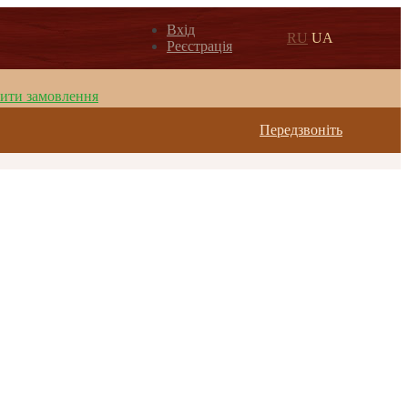
Вхід
RU
UA
Реєстрація
ити замовлення
Передзвоніть