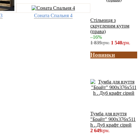
3
Соната Спальня 4
Стiльниця з
скругленим кутом
(права)
–16%
1 839
грн.
1 540
грн.
Новинки
Тумба для взуття
"Брайт" 900х376х511
h . Дуб крафт сірий
2 649
грн.