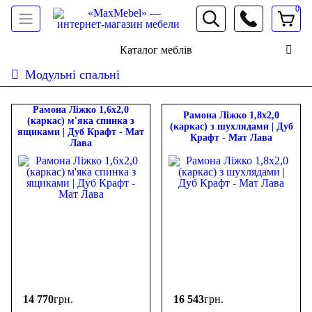
0
066 472 19 61
Каталог меблів
Модульні спальні
Сортувати:
дешевше
дорожче
новинки
популярність
ФІЛЬТР
Рамона Ліжко 1,6х2,0
Рамона Ліжко 1,8х2,0
(каркас) м'яка спинка з
(каркас) з шухлядами | Дуб
ящиками | Дуб Крафт - Мат
Крафт - Мат Лава
Ціна
Лава
-
грн.
14 770
грн.
16 543
грн.