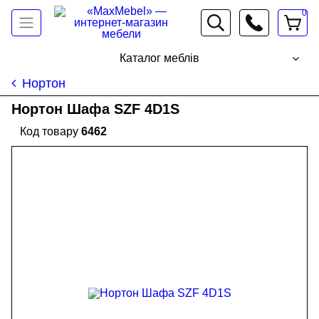
0
066 472 19 61
Каталог меблів
Нортон
Нортон Шафа SZF 4D1S
6462