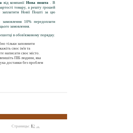
та
від компанії
Нова пошта
. В
артості товару, а решту грошей
е заплатити Новії Пошті за цю
ою замовлення 10% передоплати
цього замовлення.
решотці в обов'язковому порядку.
бно тільки заповнити
ажіть своє ім'я та
ьте написати своє місто.
впишіть ПІБ людини, яка
рука доставки без проблем
Страницы:
1
2
→