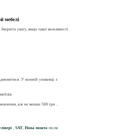
й мебелі
. Зверніть увагу, якщо такої можливості
ідмовитися. У кожній упаковці є
меблів.
мовлення, але не менше 500 грн ..
елівері
,
SAT
,
Нова пошта
після