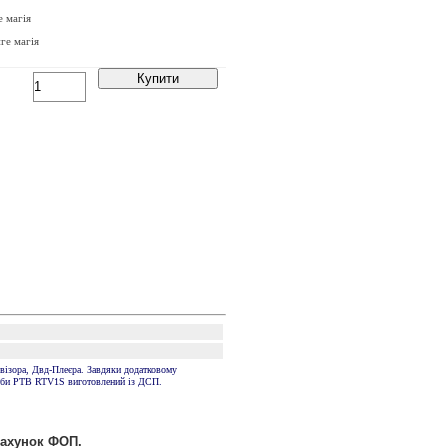
ге магія
Купити
евізора, Двд-Плеєра. Завдяки додатковому
Тумби РТВ RTV1S виготовлений із ДСП.
рахунок ФОП.