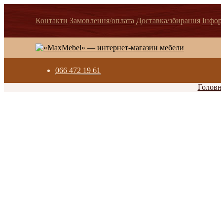
Контакти
Замовлення/оплата
Доставка/збирання
Інфо
066 472 19 61
Голов