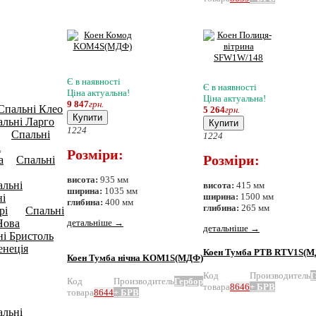
Є в наявності
Є в наявності
Ціна актуальна!
Ціна актуальна!
9 847
грн.
Спальнi Клео
5 264
грн.
Купити
альнi Ларго
Купити
12
24
Спальнi
(0)
12
24
i
Розміри:
Розміри:
а
Спальнi
(0)
висота:
935 мм
альні
висота:
415 мм
ширина:
1035 мм
ширина:
1500 мм
ні
глибина:
400 мм
глибина:
265 мм
рі
Спальні
(10)
Нова
детальніше
→
детальніше
→
і Бристоль
енеція
Коен Тумба РТВ RTV1S(
Коен Тумба нічна KOM1S(МДФ)
Код
Производитель
Г
Код
Производитель
Гербор
товара
8646
+ БРВ
товара
8644
+ БРВ
альні