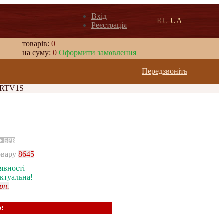
Вхід
RU
UA
Реєстрація
товарів:
0
на суму:
0
Оформити замовлення
Передзвоніть
 RTV1S
 + БРВ
овару
8645
явності
актуальна!
рн.
р: