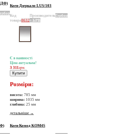
МДФ)
Коен Дзеркало LUS/103
ербор
Код
Производитель
Гербор
товара
8632
+ БРВ
Є в наявності
Ціна актуальна!
3 311
грн.
Купити
Розміри:
висота:
785 мм
ширина:
1035 мм
глибина:
25 мм
детальніше
→
Ф)
Коен Комод KOM4S