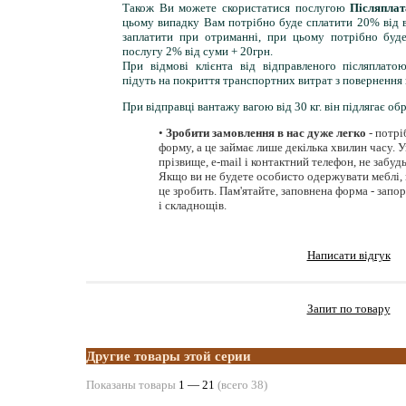
Також Ви можете скористатися послугою
Післяпла
цьому випадку Вам потрібно буде сплатити 20% від в
заплатити при отриманні, при цьому потрібно буд
послугу 2% від суми + 20грн.
При відмові клієнта від відправленого післяплат
підуть на покриття транспортних витрат з повернення 
При відправці вантажу вагою від 30 кг. він підлягає об
•
Зробити замовлення в нас дуже легко
- потрі
форму, а це займає лише декілька хвилин часу. Ук
прізвище, e-mail і контактний телефон, не забуд
Якщо ви не будете особисто одержувати меблі, 
це зробить. Пам'ятайте, заповнена форма - запо
і складнощів.
Написати відгук
Запит по товару
Другие товары этой серии
Показаны товары
1 —
21
(всего
38
)