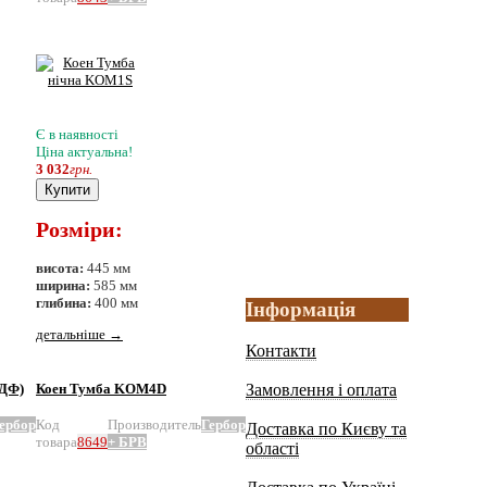
Є в наявності
Ціна актуальна!
3 032
грн.
Купити
Розміри:
висота:
445 мм
ширина:
585 мм
глибина:
400 мм
Інформація
детальніше
→
Контакти
МДФ)
Коен Тумба KOM4D
Замовлення і оплата
ербор
Код
Производитель
Гербор
Доставка по Києву та
товара
8649
+ БРВ
області