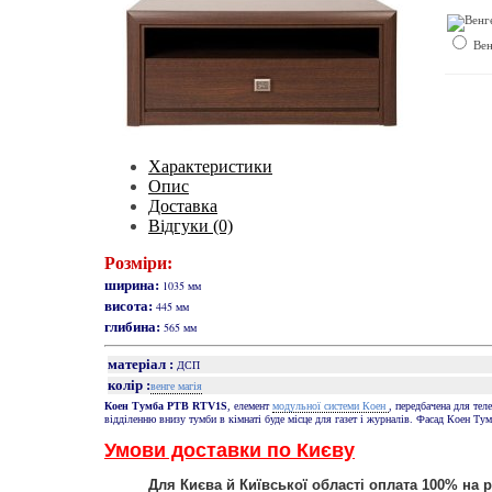
Вен
Характеристики
Опис
Доставка
Відгуки (0)
Розміри:
ширина:
1035 мм
висота:
445 мм
глибина:
565 мм
матеріал :
ДСП
колір :
венге магія
модульної системи Коен
Коен Тумба РТВ RTV1S
, елемент
, передбачена для тел
відділенню внизу тумби в кімнаті буде місце для газет і журналів. Фасад Коен 
Умови доставки по Києву
Для Києва й Київської області оплата 100% на 