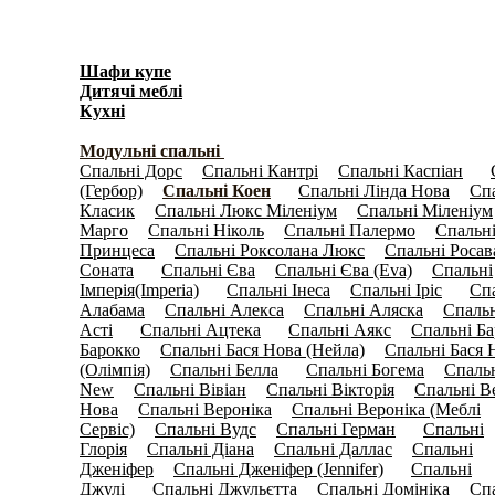
Шафи купе
(596)
Дитячі меблі
(278)
Кухні
(3871)
Спальні
(1038)
Модульні спальні
(792)
Спальнi Дорс
Спальнi Кантрі
Спальнi Каспіан
(0)
(0)
(14)
(Гербор)
Спальнi Коен
Спальнi Лiнда Нова
Сп
(5)
(31)
(0)
Класик
Спальнi Люкс Міленіум
Спальнi Міленіум
(0)
(0)
Марго
Спальнi Ніколь
Спальнi Палермо
Спальн
(0)
(0)
(0)
Принцеса
Спальнi Роксолана Люкс
Спальнi Росав
(0)
(0)
Соната
Спальні Єва
Спальні Єва (Eva)
Спальні
(26)
(1)
(8)
Імперія(Imperia)
Спальні Інеса
Спальні Іріс
Сп
(16)
(0)
(15)
Алабама
Спальні Алекса
Спальні Аляска
Спаль
(3)
(4)
(6)
Асті
Спальні Ацтека
Спальні Аякс
Спальні Ба
(23)
(21)
(0)
Барокко
Спальні Бася Нова (Нейла)
Спальні Бася 
(5)
(0)
(Олімпія)
Спальні Белла
Спальні Богема
Спальн
(4)
(21)
(0)
New
Спальні Вівіан
Спальні Вікторія
Спальні В
(5)
(4)
(9)
Нова
Спальні Вероніка
Спальні Вероніка (Меблі
(0)
(0)
Сервіс)
Спальні Вудс
Спальні Герман
Спальні
(6)
(9)
(11)
Глорія
Спальні Діана
Спальні Даллас
Спальні
(5)
(0)
(4)
Дженіфер
Спальні Дженіфер (Jennifer)
Спальні
(8)
(18)
Джулі
Спальні Джульєтта
Спальні Домініка
Сп
(10)
(4)
(0)