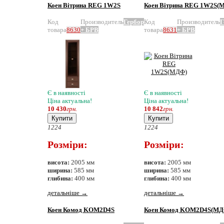
Коен Вітрина REG 1W2S
Коен Вітрина REG 1W2S(
Код
Производитель
Гербор
Код
Производитель
Г
товара
8630
+ БРВ
товара
8631
+ БРВ
Є в наявності
Є в наявності
Ціна актуальна!
Ціна актуальна!
10 430
грн.
10 842
грн.
Купити
Купити
12
24
12
24
Розміри:
Розміри:
висота:
2005 мм
висота:
2005 мм
ширина:
585 мм
ширина:
585 мм
глибина:
400 мм
глибина:
400 мм
детальніше
→
детальніше
→
Коен Комод KOM2D4S
Коен Комод KOM2D4S(МД