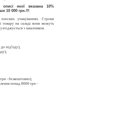
описі якої вказана 10%
е 10 000 грн.!!!
 плоских упакуваннях. Строки
і товару на складі вони можуть
 узгоджується з заказчиком.
до під'їзду);
зду);
 грн - безкоштовно);
влення понад 8000 грн -