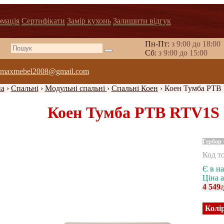
рмація
Сертифікати
Замір кухонь
Залишити відгук
Пн-Пт:
з 9:00 до 18:00
Cб:
з 9:00 до 15:00
maxmebel2008@gmail.com
на
›
Спальні
›
Модульні спальні
›
Спальнi Коен
›
Коен Тумба РТВ
Коен Тумба РТВ RTV1S
Гербор
Код т
Є в на
Ціна 
4 549
г
Колі