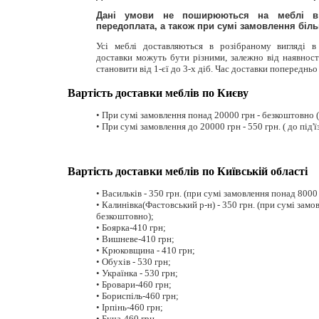
Дані умови не поширюються на меблі в 
передоплата, а також при сумі замовлення більш
Усі меблі доставляються в розібраному вигляді в
доставки можуть бути різними, залежно від наявност
становити від 1-єї до 3-х діб. Час доставки попередньо
Вартість доставки меблів по Києву
• При сумі замовлення понад 20000 грн - безкоштовно ( 
• При сумі замовлення до 20000 грн - 550 грн. ( до під'ї
Вартість доставки меблів по Київській області
• Васильків - 350 грн. (при сумі замовлення понад 8000
• Калинівка(Фастовський р-н) - 350 грн. (при сумі замо
безкоштовно);
• Боярка-410 грн;
• Вишневе-410 грн;
• Крюковщина - 410 грн;
• Обухів - 530 грн;
• Українка - 530 грн;
• Бровари-460 грн;
• Бориспіль-460 грн;
• Ірпінь-460 грн;
• Буча-460 грн.