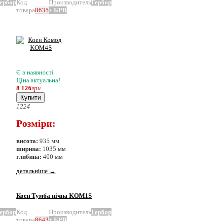
ербор
Код
Производитель
Гербор
товара
8635
+ БРВ
Є в наявності
Ціна актуальна!
8 126
грн.
Купити
12
24
Розміри:
висота:
935 мм
ширина:
1035 мм
глибина:
400 мм
детальніше
→
Коен Тумба нічна KOM1S
ербор
Код
Производитель
Гербор
товара
8643
+ БРВ