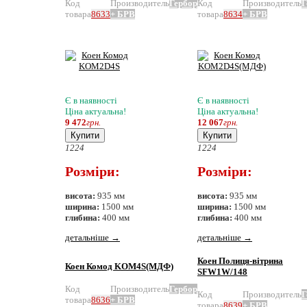
Код
Производитель
Гербор
Код
Производитель
Г
товара
8633
+ БРВ
товара
8634
+ БРВ
Є в наявності
Є в наявності
Ціна актуальна!
Ціна актуальна!
9 472
грн.
12 067
грн.
Купити
Купити
12
24
12
24
Розміри:
Розміри:
висота:
935 мм
висота:
935 мм
ширина:
1500 мм
ширина:
1500 мм
глибина:
400 мм
глибина:
400 мм
детальніше
→
детальніше
→
Коен Полиця-вітрина
Коен Комод KOM4S(МДФ)
SFW1W/148
Код
Производитель
Гербор
Код
Производитель
Г
товара
8636
+ БРВ
товара
8639
+ БРВ