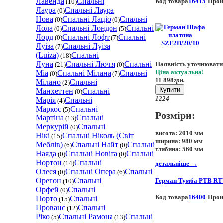
Лавенда
Спальні
Код товара
16415
Прои
(10)
Лаура
Спальні Лаура
(0)
Нова
Спальні Лаціо
Спальні
(0)
(0)
Лола
Спальні Лондон
Спальні
(0)
(5)
Лорд
Спальні Лофт
Спальні
(0)
(7)
Луіза
Спальні Луіза
(7)
(Luiza)
Спальні
(18)
Луна
Спальні Лючія
Спальні
Наявність уточнювати
(21)
(0)
Ціна актуальна!
Міа
Спальні Мілана
Спальні
(0)
(7)
11 898
грн.
Мілано
Спальні
(2)
Купити
Манхеттен
Спальні
(0)
12
24
Марія
Спальні
(4)
Маркос
Спальні
(5)
Розміри:
Мартіна
Спальні
(13)
Меркурій
Спальні
(0)
висота:
2010 мм
Нікі
Спальні Ніколь (Світ
(15)
ширина:
980 мм
Меблів)
Спальні Найт
Спальні
(6)
(0)
глибина:
560 мм
Наяда
Спальні Новіта
Спальні
(0)
(0)
Нортон
Спальні
(14)
детальніше
→
Олеся
Спальні Опера
Спальні
(0)
(6)
Орегон
Спальні
Герман Тумба РТВ RT
(10)
Орфей
Спальні
(0)
Код товара
16400
Прои
Порто
Спальні
(15)
Прованс
Спальні
(12)
Ріко
Спальні Рамона
Спальні
(5)
(13)