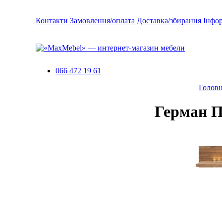
Контакти
Замовлення/оплата
Доставка/збирання
Інфо
066 472 19 61
Голов
Герман П