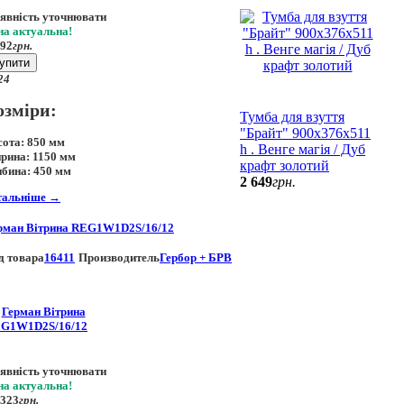
явність уточнювати
на актуальна!
392
грн.
упити
24
озміри:
Тумба для взуття
"Брайт" 900х376х511
сота:
850 мм
h . Венге магія / Дуб
рина:
1150 мм
крафт золотий
ибина:
450 мм
2 649
грн.
тальніше
→
рман Вітрина REG1W1D2S/16/12
д товара
16411
Производитель
Гербор + БРВ
явність уточнювати
на актуальна!
 323
грн.