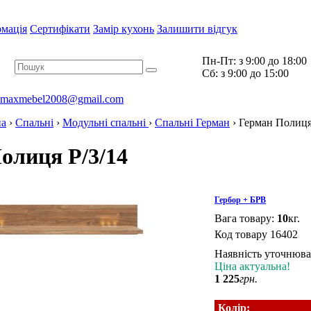
рмація
Сертифікати
Замір кухонь
Залишити відгук
Пн-Пт:
з 9:00 до 18:00
Cб:
з 9:00 до 15:00
maxmebel2008@gmail.com
на
›
Спальні
›
Модульні спальні
›
Спальні Герман
›
Герман Полиця
олиця P/3/14
Гербор + БРВ
Вага товару:
10
кг.
Код товару
16402
Наявність уточнюв
Ціна актуальна!
1 225
грн.
Колір: