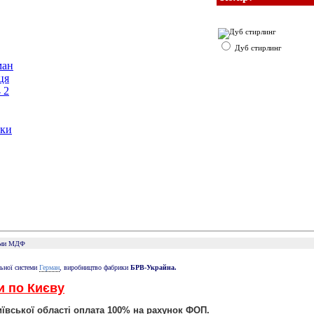
Дуб стирлинг
ики
ами МДФ
Герман
льної системи
, виробництво фабрики
БРВ-Украйна.
и по Києву
иївської області оплата 100% на рахунок ФОП.