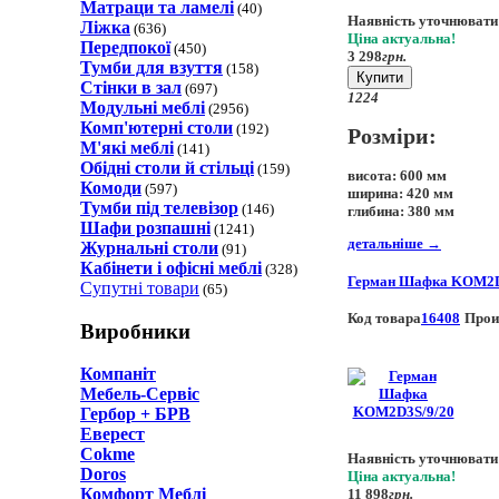
Матраци та ламелi
(40)
Наявність уточнювати
Ліжка
(636)
Ціна актуальна!
Передпокої
(450)
3 298
грн.
Тумби для взуття
(158)
Купити
Стінки в зал
(697)
12
24
Модульні меблі
(2956)
Комп'ютерні столи
(192)
Розміри:
М'які меблі
(141)
Обідні столи й стільці
(159)
висота:
600 мм
Комоди
(597)
ширина:
420 мм
Тумби під телевізор
(146)
глибина:
380 мм
Шафи розпашні
(1241)
детальніше
→
Журнальні столи
(91)
Кабінети і офісні меблі
(328)
Герман Шафка KOM2D
Супутні товари
(65)
Код товара
16408
Прои
Виробники
Компаніт
Мебель-Сервіс
Гербор + БРВ
Еверест
Cokme
Наявність уточнювати
Doros
Ціна актуальна!
Комфорт Меблi
11 898
грн.