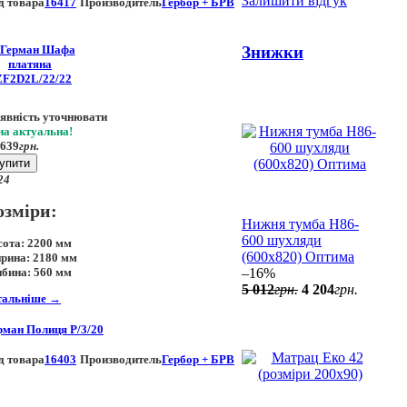
Залишити відгук
д товара
16417
Производитель
Гербор + БРВ
Знижки
явність уточнювати
на актуальна!
 639
грн.
упити
24
озміри:
Нижня тумба Н86-
600 шухляди
сота:
2200 мм
(600x820) Оптима
рина:
2180 мм
–16%
ибина:
560 мм
5 012
грн.
4 204
грн.
тальніше
→
рман Полиця P/3/20
д товара
16403
Производитель
Гербор + БРВ