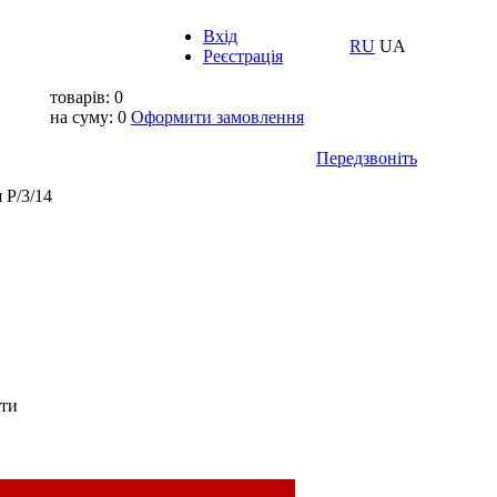
Вхід
RU
UA
Реєстрація
товарів:
0
на суму:
0
Оформити замовлення
Передзвоніть
 P/3/14
ати