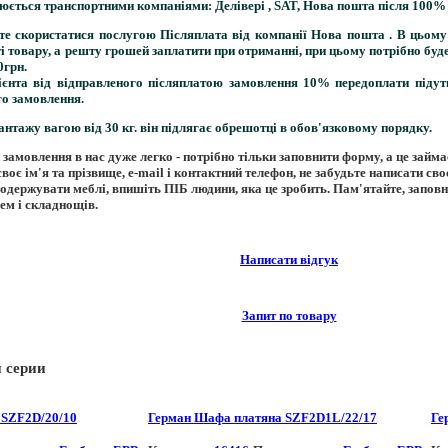
нюється транспортними компаніями:
Делівері
,
SAT
,
Нова пошта
після 100%
те скористатися послугою
Післяплата
від компанії
Нова пошта
. В цьому
і товару, а решту грошей заплатити при отриманні, при цьому потрібно буд
0грн.
ієнта від відправленого післяплатою замовлення 10% передоплати підут
го замовлення.
антажу вагою від 30 кг. він підлягає обрешотці в обов'язковому порядку.
 замовлення в нас дуже легко
- потрібно тільки заповнити форму, а це займа
воє ім'я та прізвище, e-mail і контактний телефон, не забудьте написати сво
 одержувати меблі, впишіть ПІБ людини, яка це зробить. Пам'ятайте, запов
ем і складнощів.
Написати відгук
Запит по товару
й серии
 SZF2D/20/10
Герман Шафа платяна SZF2D1L/22/17
Ге