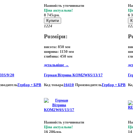
Наявність уточнювати
На
Ціна актуальна!
Ці
8 745
грн.
6 
Купити
К
12
24
12
Розміри:
Р
висота:
850 мм
ви
ширина:
1150 мм
ши
глибина:
450 мм
гл
детальніше
→
де
3S/9/20
Герман Вітрина KOM2W6S/13/17
Ге
зводитель
Гербор + БРВ
Код товара
16410
Производитель
Гербор + БРВ
Ко
Наявність уточнювати
На
Ціна актуальна!
Ці
16 206
грн.
14