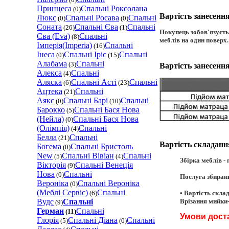
Принцеса
Спальнi Роксолана
(0)
Вартість занесенн
Люкс
Спальнi Росава
Спальнi
(0)
(0)
Соната
Спальні Єва
Спальні
(26)
(1)
Покупець зобов'язуєтьс
Єва (Eva)
Спальні
(8)
меблів на один поверх.
Імперія(Imperia)
Спальні
(16)
Інеса
Спальні Іріс
Спальні
(0)
(15)
Алабама
Спальні
Вартість занесенн
(3)
Алекса
Спальні
(4)
Аляска
Спальні Асті
Спальні
(6)
(23)
Ацтека
Спальні
(21)
Аякс
Спальні Барі
Спальні
(0)
(10)
Барокко
Спальні Бася Нова
(5)
(Нейла)
Спальні Бася Нова
(0)
(Олімпія)
Спальні
(4)
Белла
Спальні
(21)
Вартість складанн
Богема
Спальні Бристоль
(0)
New
Спальні Вівіан
Спальні
(5)
(4)
Збірка меблів - 
Вікторія
Спальні Венеція
(9)
Нова
Спальні
(0)
Послуга збиранн
Вероніка
Спальні Вероніка
(0)
(Меблі Сервіс)
Спальні
(6)
• Вартість скла
Вудс
Спальні
Врізання мийки-
(9)
Герман
Спальні
(11)
Умови доста
Глорія
Спальні Діана
Спальні
(5)
(0)