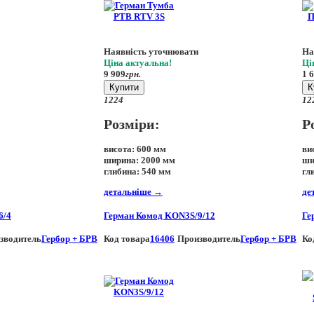
Наявність уточнювати
На
Ціна актуальна!
Ці
9 909
грн.
1 
Купити
К
12
24
12
Розміри:
Р
висота:
600 мм
ви
ширина:
2000 мм
ши
глибина:
540 мм
гл
детальніше
→
де
6/4
Герман Комод KON3S/9/12
Ге
зводитель
Гербор + БРВ
Код товара
16406
Производитель
Гербор + БРВ
Ко