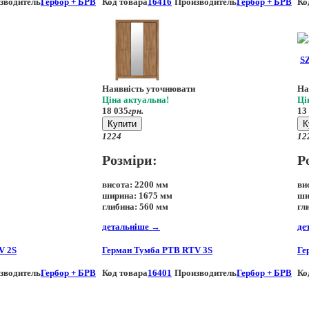
зводитель
Гербор + БРВ
Код товара
16416
Производитель
Гербор + БРВ
Ко
Наявність уточнювати
На
Ціна актуальна!
Ці
18 035
грн.
13
Купити
К
12
24
12
Розміри:
Р
висота:
2200 мм
ви
ширина:
1675 мм
ши
глибина:
560 мм
гл
детальніше
→
де
V 2S
Герман Тумба РТВ RTV 3S
Ге
зводитель
Гербор + БРВ
Код товара
16401
Производитель
Гербор + БРВ
Ко