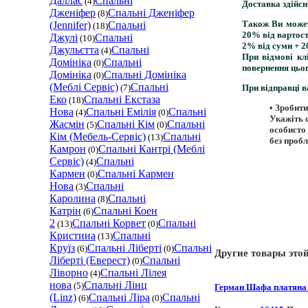
Даллас
Спальні
(4)
Доставка здійс
Дженіфер
Спальні Дженіфер
(8)
Також Ви може
(Jennifer)
Спальні
(18)
20% від вартост
Джулі
Спальні
(10)
2% від суми + 2
Джульєтта
Спальні
(4)
При відмові кл
Домініка
Спальні
(0)
повернення цьо
Домініка
Спальні Домініка
(0)
(Меблі Сервіс)
Спальні
(7)
При відправці в
Еко
Спальні Екстаза
(18)
•
Зробити
Нова
Спальні Емілія
Спальні
(4)
(0)
Укажіть с
Жасмін
Спальні Кім
Спальні
(5)
(0)
особисто
Кім (Мебель-Сервіс)
Спальні
(13)
без пробл
Камрон
Спальні Кантрі (Меблі
(0)
Сервіс)
Спальні
(4)
Кармен
Спальні Кармен
(0)
Нова
Спальні
(3)
Каролина
Спальні
(8)
Катрін
Спальні Коен
(6)
2
Спальні Корвет
Спальні
(13)
(0)
Кристина
Спальні
(13)
Круїз
Спальні Ліберті
Спальні
(6)
(0)
Другие товары это
Ліберті (Еверест)
Спальні
(0)
Ліворно
Спальні Лілея
(4)
нова
Спальні Лінц
(5)
Герман Шафа платяна
(Linz)
Спальні Ліра
Спальні
(6)
(0)