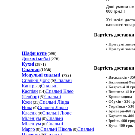
Дані умови не
000 грн.!!!
Усі меблі дост
наявності товар
Вартість доставки
• При сумі замов
• При сумі замов
Шафи купе
(596)
Дитячі меблі
(278)
Кухні
(3871)
Вартість доставки 
Спальні
(1038)
Модульні спальні
(792)
• Васильків - 35
Спальнi Дорс
Спальнi
(0)
• Калинівка(Фас
Кантрі
Спальнi
(0)
• Боярка-410 гр
Каспіан
Спальнi Клео
(14)
• Вишневе-410 г
(Гербор)
Спальнi
• Крюковщина - 
(5)
• Обухів - 530 г
Коен
Спальнi Лiнда
(31)
• Українка - 530
Нова
Спальнi Ларго
(0)
• Бровари-460 г
Класик
Спальнi Люкс
(0)
• Бориспіль-460
Міленіум
Спальнi
(0)
• Ірпінь-460 грн
Міленіум
Спальнi
(0)
• Буча-460 грн.
Марго
Спальнi Ніколь
Спальнi
(0)
(0)
Палермо
Спальнi
(0)