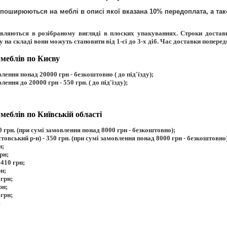
 поширюються на меблі в описі якої вказана 10% передоплата, а та
авляються в розібраному вигляді в плоских упакуваннях. Строки достав
у на складі вони можуть становити від 1-єї до 3-х діб. Час доставки попере
 меблів по Києву
лення понад 20000 грн - безкоштовно ( до під'їзду);
лення до 20000 грн - 550 грн. ( до під'їзду);
меблів по Київській області
0 грн. (при сумі замовлення понад 8000 грн - безкоштовно);
товський р-н) - 350 грн. (при сумі замовлення понад 8000 грн - безкоштовно)
н;
рн;
410 грн;
рн;
 грн;
рн;
 грн;
;