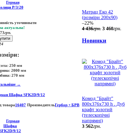
Матрац Еко 42
(розміри 200х90)
–22%
явність уточнювати
на актуальна!
4 436
грн.
3 460
грн.
673
грн.
упити
Новинки
24
озміри:
сота:
250 мм
рина:
2000 мм
ибина:
270 мм
тальніше
→
рман Шафка SFK2D/9/12
Комод "Брайт"
800х376х730 h . Дуб
д товара
16407
Производитель
Гербор + БРВ
крафт золотий
(телескопічні
напрямні)
3 562
грн.