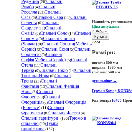
Реджина
Спальні
(28)
Ромбо
Спальні
(4)
Роселла
Спальні
(13)
Сага
Спальні Сара
Спальні
(0)
(11)
Наявність уточнювати
Селеста
Спальні
(0)
Ціна актуальна!
Скарлет
Спальні
(11)
7 362
грн.
Смайл
Спальні Соло
Спальні
(0)
(14)
Купити
Соломія
Спальні Соната
(0)
12
24
(Sonata)
Спальні Соната(Мебель-
(0)
Сервіс)
Спальні Соня
Спальні
(3)
(5)
Розміри:
Сорренто
Спальні
(0)
Софія(Мебель-Сервіс)
Спальні
(5)
висота:
600 мм
Стела
Спальні
(11)
ширина:
1385 мм
Тереза
Спальні Токіо
Спальні
(0)
(14)
глибина:
540 мм
Тоскана-Нова
Спальні
(0)
Тренд
Спальні
детальніше
→
(23)
Фантазія
Спальні Феліція
(13)
Герман Комод KON3S/
Нова
Спальні
(6)
Флоренс
Спальні
(0)
Код товара
16405
Прои
Флоренція
Спальні Флоренція
(0)
(Florence)
Спальні
(11)
Франческа
Спальня Фієста
(8)
(4)
Спальні гарнітури
Трюмо в
(136)
спальню
Тумба
(40)
приліжкова
(157)