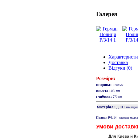
Галерея
Характерист
Доставка
Відгуки (0)
Розміри:
ширина:
1390 мм
висота:
250 мм
глибина:
270 мм
матеріал :
ДСП с накладк
Полиця P/3/14
- елемент моду
Умови доставк
Для Києва й К