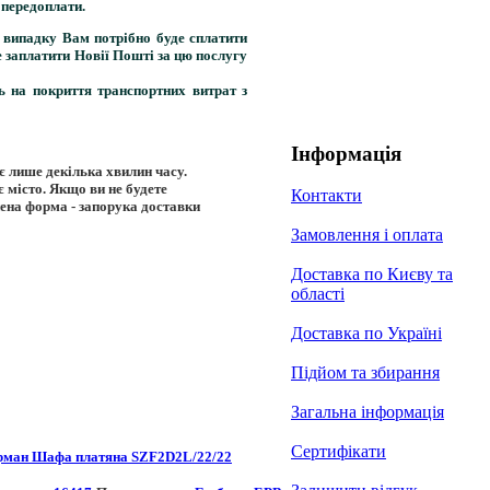
 передоплати.
 випадку Вам потрібно буде сплатити
е заплатити Новії Пошті за цю послугу
ь на покриття транспортних витрат з
Інформація
є лише декілька хвилин часу.
є місто. Якщо ви не будете
Контакти
нена форма - запорука доставки
Замовлення і оплата
Доставка по Києву та
області
Доставка по Україні
Підйом та збирання
Загальна інформація
Сертифікати
рман Шафа платяна SZF2D2L/22/22