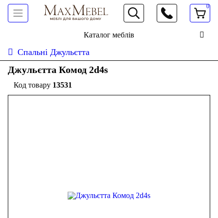
0
066 472 19 61
Каталог меблів
Спальні Джульєтта
Джульєтта Комод 2d4s
13531