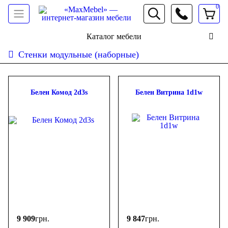
0
066 472 19 61
Каталог мебели
Стенки модульные (наборные)
Сортировать:
дешевле
дороже
новинки
популярность
ФИЛЬТР
Белен Комод 2d3s
Белен Витрина 1d1w
Цена
-
грн.
9 909
грн.
9 847
грн.