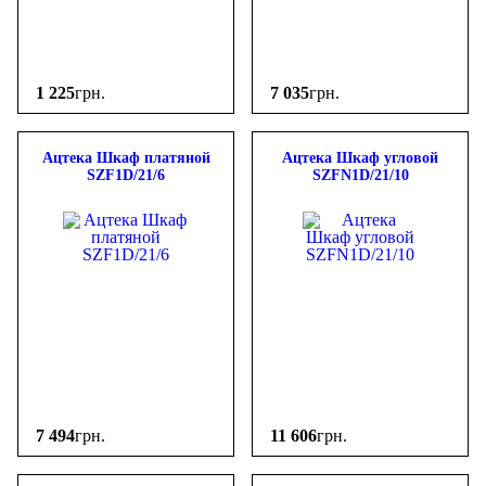
1 225
грн.
7 035
грн.
Ацтека Шкаф платяной
Ацтека Шкаф угловой
SZF1D/21/6
SZFN1D/21/10
7 494
грн.
11 606
грн.