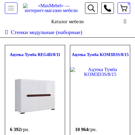
0
066 472 19 61
Каталог мебели
Стенки модульные (наборные)
Сортировать:
дешевле
дороже
новинки
популярность
ФИЛЬТР
Ацтека Тумба REG4D/8/11
Ацтека Тумба KOM3D3S/8/15
Цена
-
грн.
6 392
грн.
10 964
грн.