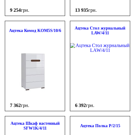
9 254
грн.
13 935
грн.
Ацтека Стол журнальный
Ацтека Комод KOM5S/10/6
LAW/4/11
7 362
грн.
6 392
грн.
Ацтека Шкаф настенный
Ацтека Полка P/2/15
SFW1K/4/11