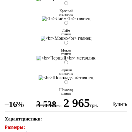
Красный
металлик
Лайм
глянец
Мокко
глянец
Черный
металлик
Шоколад
глянец
2 965
3 538
–
16
%
грн.
грн.
Характеристики:
Размеры: