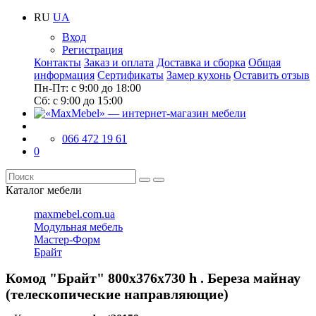
RU
UA
Вход
Регистрация
Контакты
Заказ и оплата
Доставка и сборка
Общая
информация
Сертификаты
Замер кухонь
Оставить отзыв
Пн-Пт:
с 9:00 до 18:00
Cб:
с 9:00 до 15:00
066 472 19 61
0
Каталог мебели
maxmebel.com.ua
Модульная мебель
Мастер-Форм
Брайт
Комод "Брайт" 800х376х730 h . Береза майнау
(телескопические направляющие)