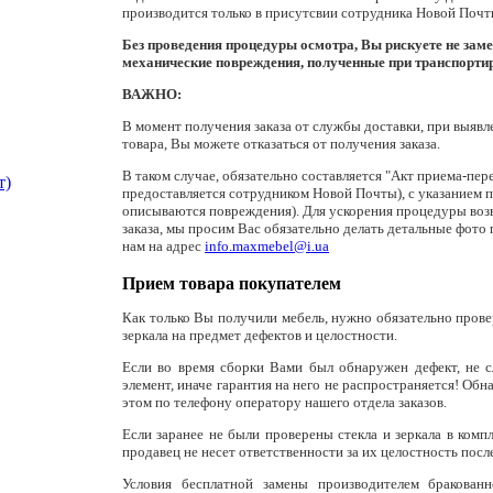
производится только в присутсвии сотрудника Новой Почт
Без проведения процедуры осмотра, Вы рискуете не зам
механические повреждения, полученные при транспорти
ВАЖНО:
В момент получения заказа от службы доставки, при выяв
товара, Вы можете отказаться от получения заказа.
В таком случае, обязательно составляется "Акт приема-пер
т)
предоставляется сотрудником Новой Почты), с указанием п
описываются повреждения). Для ускорения процедуры воз
заказа, мы просим Вас обязательно делать детальные фото
нам на адрес
info.maxmebel@i.ua
Прием товара покупателем
Как только Вы получили мебель, нужно обязательно провер
зеркала на предмет дефектов и целостности.
Если во время сборки Вами был обнаружен дефект, не с
элемент, иначе гарантия на него не распространяется! Об
этом по телефону оператору нашего отдела заказов.
Если заранее не были проверены стекла и зеркала в комп
продавец не несет ответственности за их целостность посл
Условия бесплатной замены производителем бракованн