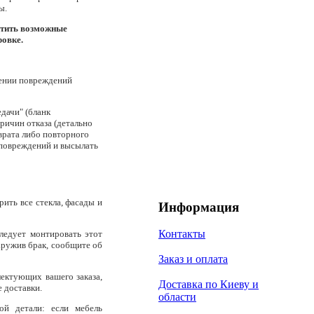
ы.
етить возможные
ровке.
лении повреждений
едачи" (бланк
ричин отказа (детально
врата либо повторного
 повреждений и высылать
ить все стекла, фасады и
Информация
Контакты
ледует монтировать этот
наружив брак, сообщите об
Заказ и оплата
лектующих вашего заказа,
Доставка по Киеву и
е доставки.
области
ой детали: если мебель