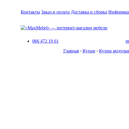
Контакты
Заказ и оплата
Доставка и сборка
Информац
066 472 19 61
m
Главная
›
Кухни
›
Кухни модуль