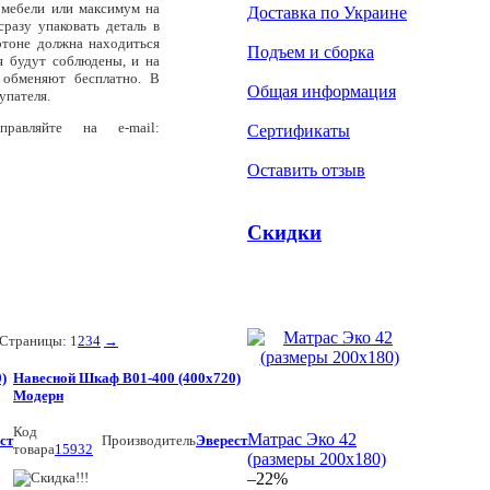
 мебели или максимум на
Доставка по Украине
разу упаковать деталь в
ртоне должна находиться
Подъем и сборка
я будут соблюдены, и на
 обменяют бесплатно. В
Общая информация
упателя.
равляйте на e-mail:
Сертификаты
Оставить отзыв
Скидки
Страницы:
1
2
3
4
→
)
Навесной Шкаф В01-400 (400x720)
Модерн
Код
Матрас Эко 42
ст
Производитель
Эверест
товара
15932
(размеры 200х180)
–22%