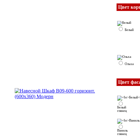
Цвет кор
Белый
Ольха
Цвет фас
Белый
глянец
Ваниль
глянец