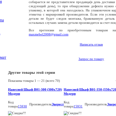
я
собирается не представителем продавца(в день доставки
следующий день), то при обнаружении дефекта нужно с
упаковку, в которой она находилась. На упаковочном ка
этикетка с маркировкой производителя. Если эти услови
детали не будет следов монтажа, бракованную деталь
ma
остальных случаях замена детали производится за счет пок
Все претензии по приобретенным товарам нап
)
maxmebel2008@gmail.com
Написать отзыв
 мат
Запрос по товару
Другие товары этой серии
Показаны товары
1 —
21
(всего
70
)
Навесной Шкаф В01-300 (300x720)
Навесной Шкаф В01-350 (350x720
Модерн
Модерн
Код
Код
Производитель
Эверест
Производитель
Эвере
товара
15930
товара
15931