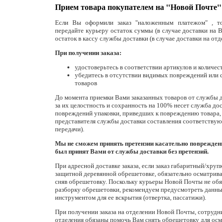
Прием товара покупателем на "Новой Почте"
Если Вы оформили заказ "наложенным платежом" , то
передайте курьеру остаток суммы (в случае доставки на В
остаток в кассу службы доставки (в случае доставки на от
При получении заказа:
удостоверьтесь в соответствии артикулов и количест
убедитесь в отсутствии видимых повреждений или 
товаров
До момента приемки Вами заказанных товаров от службы д
за их целостность и сохранность на 100% несет служба д
повреждений упаковки, приведших к повреждению товара,
представителя службы доставки составления соответствую
передачи).
Мы не сможем принять претензии касательно повреждени
был принят Вами от службы доставки без претензий.
При адресной доставке заказа, если заказ габаритный/хрупк
защитной деревянной обрешетовке, обязательно осматрив
сняв обрешетовку. Поскольку курьеры Новой Почты не об
разборку обрешетовки, рекомендуем предусмотреть данны
инструментом для ее вскрытия (отвертка, пассатижи).
При получении заказа на отделении Новой Почты, сотрудн
отделения обязаны помочь Вам снять обрешетовку для осм