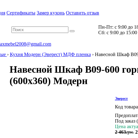
ия
Сертификаты
Замер кухонь
Оставить отзыв
Пн-Пт:
с 9:00 до 1
Cб:
с 9:00 до 15:00
axmebel2008@gmail.com
ные
›
Кухня Модерн (Эверест) МДФ пленка
›
Навесной Шкаф В09-
Навесной Шкаф В09-600 гор
(600x360) Модерн
Эверест
Код товар
Предоплат
Под заказ 
Цена актуа
2 463
грн.
2