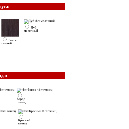
пуса:
Дуб
молочный
Венге
темный
ада:
Бордо
глянец
Красный
глянец