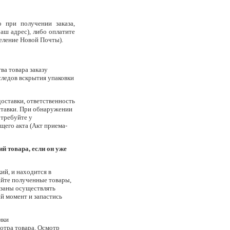
 при получении заказа,
аш адрес), либо оплатите
деление Новой Почты).
ва товара заказу
следов вскрытия упаковки
оставки, ответственность
оставки. При обнаружении
 требуйте у
щего акта (Акт приема-
й товара, если он уже
ий, и находится в
айте полученные товары,
язаны осуществлять
й момент и запастись
ики
отра товара. Осмотр