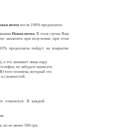
овая почта
после 100% предоплаты.
мпании
Новая почта
. В этом случае Вам
нег заплатить при получении ,при этом
 10% предоплаты пойдут на покрытие
, а это занимает лишь пару
телефон, не забудьте написать
ИО того человека, который это
м и сложностей.
те отказаться. В каждой
ли.
 но не менее 500 грн..