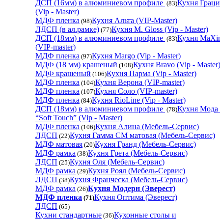
ДСП (16мм) в алюминиевом профиле
Кухня Граци
(83)
(Vip - Master)
МДФ пленка
Кухня Альта (VIP-Master)
(98)
ЛДСП (в ал.рамке)
Кухня M. Gloss (Vip - Master)
(77)
ДСП (18мм) в алюминиевом профиле
Кухня MaXi
(83)
(VIP-master)
МДФ пленка
Кухня Margo (Vip - Master)
(97)
МДФ (18 мм) крашеный
Кухня Bravo (Vip - Master
(108)
МДФ крашеный
Кухня Парма (Vip - Master)
(106)
МДФ пленка
Кухня Верона (VIP-master)
(104)
МДФ пленка
Кухня Соло (VIP-master)
(107)
МДФ пленка
Кухня RioLine (Vip - Master)
(84)
ДСП (18мм) в алюминиевом профиле
Кухня Мода
(78)
“Soft Touch” (Vip - Master)
МДФ пленка
Кухня Алина (Мебель-Сервис)
(106)
ЛДСП
Кухня Гамма СМ матовая (Мебель-Сервис)
(22)
МДФ матовая
Кухня Гранд (Мебель-Сервис)
(20)
МДФ рамка
Кухня Грета (Мебель-Сервис)
(38)
ЛДСП
Кухня Оля (Мебель-Сервис)
(25)
МДФ рамка
Кухня Роял (Мебель-Сервис)
(29)
ЛДСП
Кухня Франческа (Мебель-Сервис)
(38)
МДФ рамка
Кухня Модерн (Эверест)
(26)
МДФ пленка
Кухня Оптима (Эверест)
(71)
ЛДСП
(65)
Кухни стандартные
Кухонные столы и
(36)