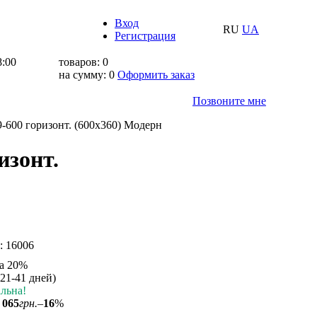
Вход
RU
UA
Регистрация
8:00
товаров:
0
на сумму:
0
Оформить заказ
Позвоните мне
600 горизонт. (600x360) Модерн
изонт.
а:
16006
а 20%
(21-41 дней)
льна!
 065
грн.
–
16
%