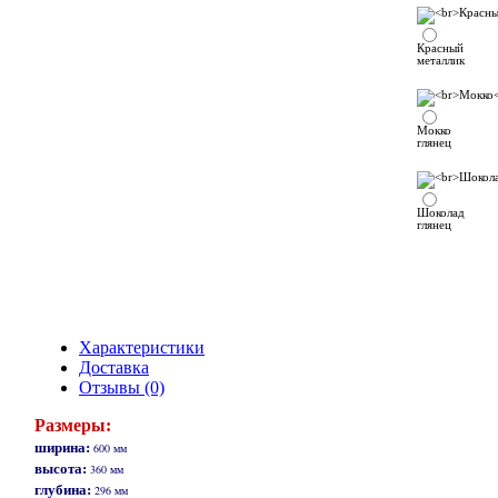
Красный
металлик
Мокко
глянец
Шоколад
глянец
Характеристики
Доставка
Отзывы (0)
Размеры:
ширина:
600 мм
высота:
360 мм
глубина:
296 мм