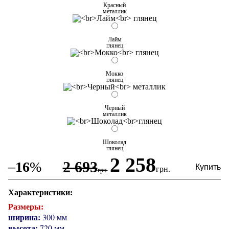
Красный
металлик
Лайм
глянец
Мокко
глянец
Черный
металлик
Шоколад
глянец
2 258
2 693
–
16
%
грн.
грн.
Характеристики:
Размеры:
ширина:
300 мм
высота:
720 мм