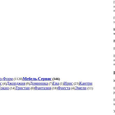
р-Форм
Мебель-Сервис
(1120)
(346)
К
с
Джорджия
Доминика
Ева
Ирис
Кантри
(4)
(9)
(7)
(1)
(23)
Токио
Тристан
Фантазия
Фиеста
Эмели
(14)
(0)
(18)
(4)
(11)
ц