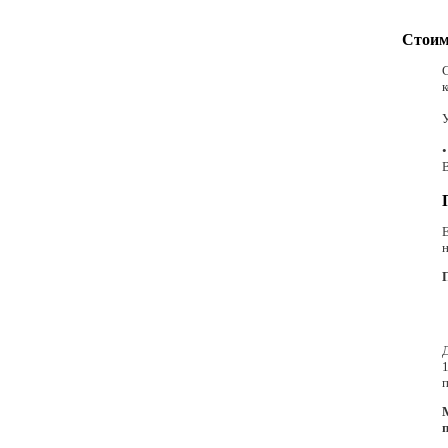
Стоим
У
•
н