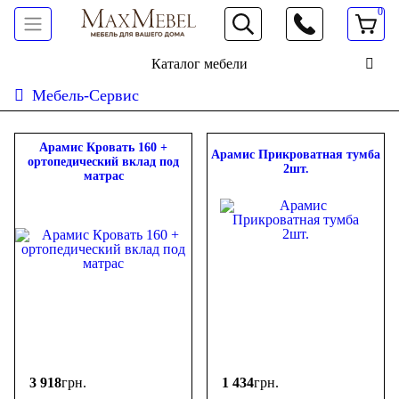
0
066 472 19 61
Каталог мебели
Мебель-Сервис
Сортировать:
дешевле
дороже
новинки
популярность
ФИЛЬТР
Арамис Кровать 160 +
Арамис Прикроватная тумба
ортопедический вклад под
2шт.
матрас
Цена
-
грн.
3 918
грн.
1 434
грн.