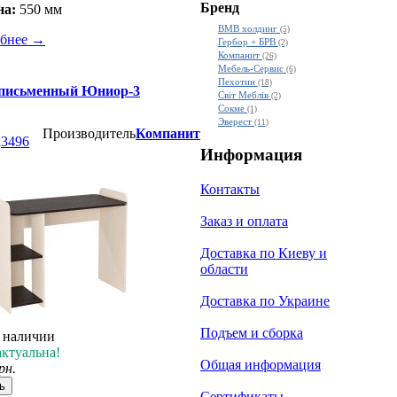
Бренд
на:
550 мм
ВМВ холдинг
(5)
бнее
→
Гербор + БРВ
(2)
Компанит
(26)
Мебель-Сервис
(6)
Пехотин
(18)
письменный Юниор-3
Світ Меблів
(2)
Сокме
(1)
Эверест
(11)
Производитель
Компанит
а
3496
Информация
Контакты
Заказ и оплата
Доставка по Киеву и
области
Доставка по Украине
Подъем и сборка
в наличии
актуальна!
Общая информация
рн.
ь
Сертификаты