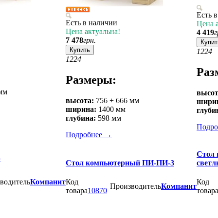
Есть 
Есть в наличии
Цена 
Цена актуальна!
4 419
г
7 478
грн.
Купит
Купить
12
24
12
24
Раз
Размеры:
мм
высот
высота:
756 + 666 мм
шири
ширина:
1400 мм
глуби
глубина:
598 мм
Подро
Подробнее
→
Стол 
р
Стол компьютерный ПИ-ПИ-3
свет
водитель
Компанит
Код
Код
Производитель
Компанит
товара
10870
товар