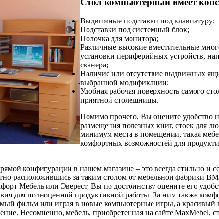
Стол компьютерный имеет конс
Выдвижные подставки под клавиатуру;
Подставки под системный блок;
Полочка для монитора;
Различные высокие вместительные мног
установки периферийных устройств, нап
сканера;
Наличие или отсутствие выдвижных ящи
выбранной модификации;
Удобная рабочая поверхность самого сто
приятной столешницы.
Помимо прочего, Вы оцените удобство н
размещения полезных книг, стоек для л
минимум места в помещении, такая мебе
комфортных возможностей для продукти
рямой конфигурации в нашем магазине – это всегда стильно и с
тно расположившись за таким столом от мебельной фабрики ВМВ
форт Мебель или Эверест, Вы по достоинству оцените его удобс
овия для полноценной продуктивной работы. За ним также комф
мый фильм или играя в новые компьютерные игры, а красивый в
ение. Несомненно, мебель, приобретенная на сайте MaxMebel, с