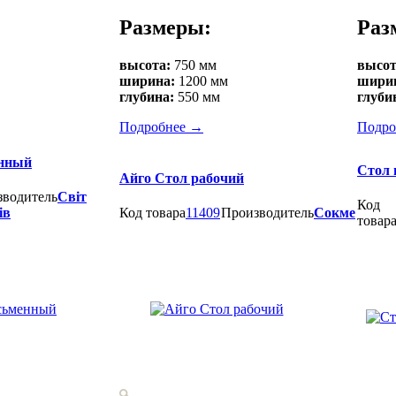
Размеры:
Раз
высота:
750 мм
высот
ширина:
1200 мм
шири
глубина:
550 мм
глуби
Подробнее
→
Подро
енный
Стол 
Айго Стол рабочий
зводитель
Світ
Код
ів
Код товара
11409
Производитель
Сокме
товар