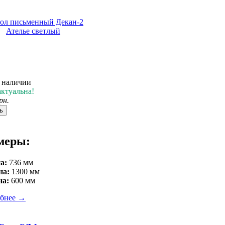
в наличии
актуальна!
рн.
ь
меры:
а:
736 мм
на:
1300 мм
на:
600 мм
бнее
→