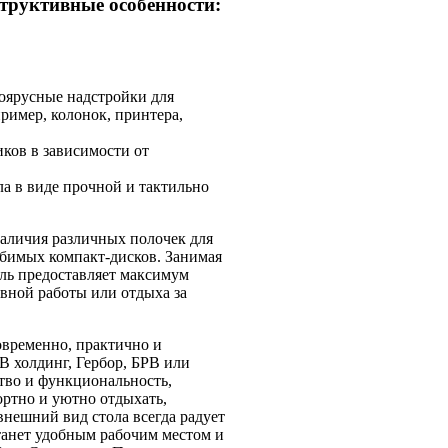
труктивные особенности:
оярусные надстройки для
ример, колонок, принтера,
ков в зависимости от
ла в виде прочной и тактильно
аличия различных полочек для
юбимых компакт-дисков. Занимая
ль предоставляет максимум
вной работы или отдыха за
овременно, практично и
 холдинг, Гербор, БРВ или
тво и функциональность,
ортно и уютно отдыхать,
нешний вид стола всегда радует
танет удобным рабочим местом и