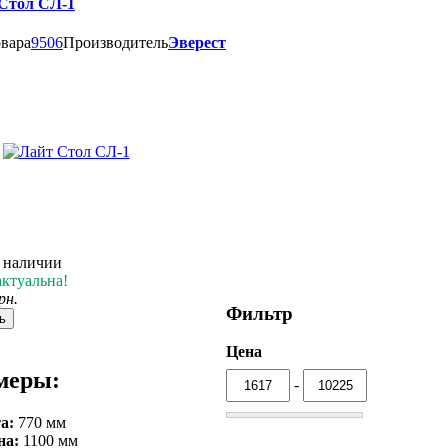
Стол СЛ-1
овара
9506
Производитель
Эверест
в наличии
актуальна!
рн.
Фильтр
ь
Цена
меры:
-
а:
770 мм
на:
1100 мм