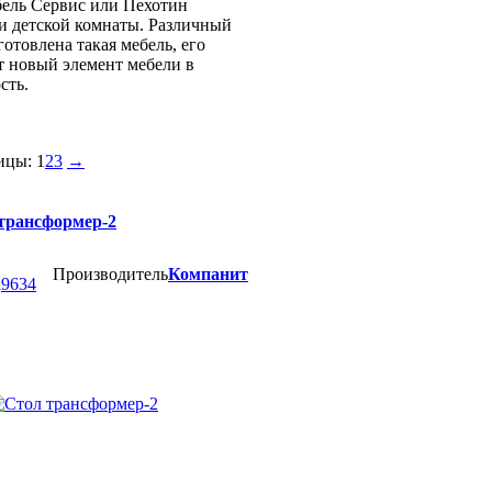
бель Сервис или Пехотин
и детской комнаты. Различный
отовлена такая мебель, его
т новый элемент мебели в
сть.
ицы:
1
2
3
→
трансформер-2
Производитель
Компанит
а
9634