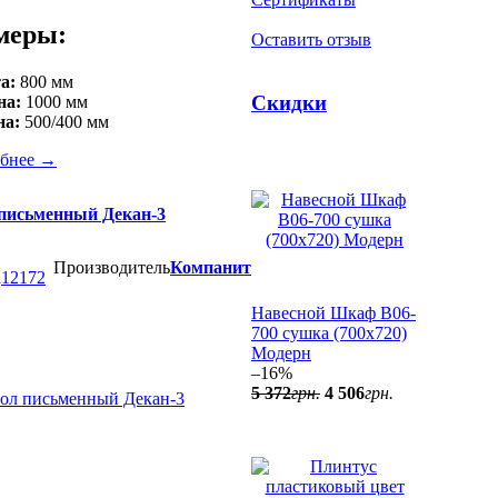
меры:
Оставить отзыв
а:
800 мм
Скидки
на:
1000 мм
на:
500/400 мм
бнее
→
письменный Декан-3
Производитель
Компанит
а
12172
Навесной Шкаф В06-
700 сушка (700x720)
Модерн
–16%
5 372
грн.
4 506
грн.