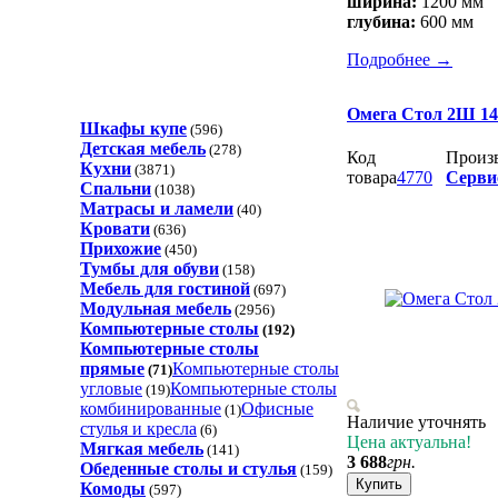
ширина:
1200 мм
глубина:
600 мм
Подробнее
→
Омега Стол 2Ш 14
Шкафы купе
(596)
Детская мебель
(278)
Код
Произ
Кухни
(3871)
товара
4770
Серви
Спальни
(1038)
Матрасы и ламели
(40)
Кровати
(636)
Прихожие
(450)
Тумбы для обуви
(158)
Мебель для гостиной
(697)
Модульная мебель
(2956)
Компьютерные столы
(192)
Компьютерные столы
прямые
Компьютерные столы
(71)
угловые
Компьютерные столы
(19)
комбинированные
Офисные
(1)
Наличие уточнять
стулья и кресла
(6)
Цена актуальна!
Мягкая мебель
(141)
3 688
грн.
Обеденные cтолы и стулья
(159)
Купить
Комоды
(597)