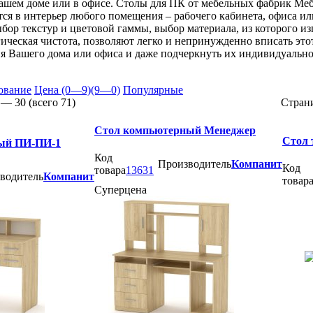
Вашем доме или в офисе. Столы для ПК от мебельных фабрик Ме
ся в интерьер любого помещения – рабочего кабинета, офиса ил
бор текстур и цветовой гаммы, выбор материала, из которого изг
гическая чистота, позволяют легко и непринужденно вписать это
я Вашего дома или офиса и даже подчеркнуть их индивидуально
ование
Цена (0—9)
(9—0)
Популярные
 —
30
(всего
71
)
Стран
Стол компьютерный Менеджер
Стол 
ый ПИ-ПИ-1
Код
Производитель
Компанит
Код
товара
13631
водитель
Компанит
товар
Суперцена