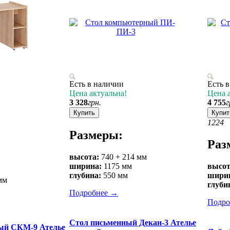
Есть в наличии
Есть 
Цена актуальна!
Цена 
3 328
грн.
4 755
г
Купить
Купит
12
24
Размеры:
Раз
высота:
740 + 214 мм
ширина:
1175 мм
высот
глубина:
550 мм
шири
мм
глуби
Подробнее
→
Подро
Стол письменный Декан-3 Ателье
ый СКМ-9 Ателье