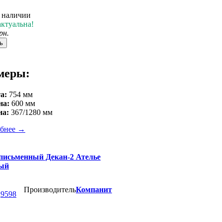
в наличии
актуальна!
рн.
ь
меры:
а:
754 мм
на:
600 мм
на:
367/1280 мм
бнее
→
письменный Декан-2 Ателье
лый
Производитель
Компанит
а
9598