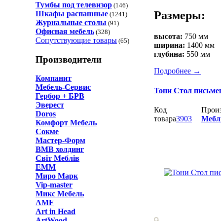
Тумбы под телевизор
(146)
Размеры:
Шкафы распашные
(1241)
Журнальные столы
(91)
Офисная мебель
(328)
высота:
750 мм
Сопутствующие товары
(65)
ширина:
1400 мм
глубина:
550 мм
Производители
Подробнее
→
Компанит
Мебель-Сервис
Тони Стол письм
Гербор + БРВ
Эверест
Код
Прои
Doros
товара
3903
Мебл
Комфорт Мебель
Сокме
Мастер-Форм
ВМВ холдинг
Світ Меблів
ЕММ
Миро Марк
Vip-master
Микс Мебель
AMF
Art in Head
ArtWood