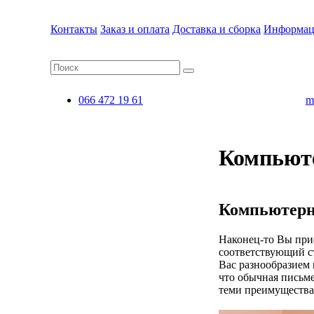
Контакты
Заказ и оплата
Доставка и сборка
Информац
066 472 19 61
m
Компьют
Компьютерны
Наконец-то Вы прио
соответствующий с
Вас разнообразием
что обычная письме
теми преимущества