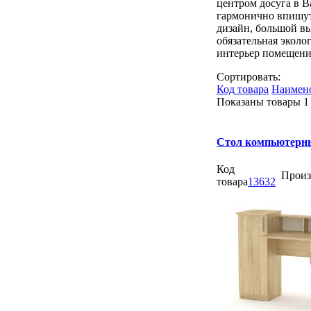
центром досуга в 
гармонично впишут
дизайн, большой вы
обязательная эколо
интерьер помещени
Сортировать:
Код товара
Наимен
Показаны товары
1
Стол компьютерн
Код
Произ
товара
13632