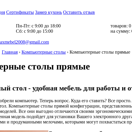
ия
Сертификаты
Замер кухонь
Оставить отзыв
Пн-Пт:
с 9:00 до 18:00
товаров:
0
Cб:
с 9:00 до 15:00
на сумму:
axmebel2008@gmail.com
Главная
›
Компьютерные столы
›
Компьютерные столы прямые
ерные столы прямые
й стол - удобная мебель для работы и 
брели компьютер. Теперь вопрос. Куда его ставить? Все просто. 
тол. Компьютерные столы прямой конфигурации, представленны
 моделей. Все они выгодно отличаются своими эргономическими 
нная модель подойдет для установки Вашего электронного друга
ми и продуманными мелочами, которыми могут похвастаться пр