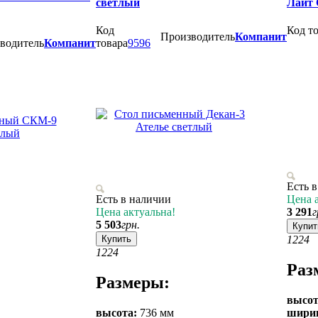
светлый
Лайт 
Код
Код т
Производитель
Компанит
водитель
Компанит
товара
9596
Есть 
Есть в наличии
Цена 
Цена актуальна!
3 291
г
5 503
грн.
Купит
Купить
12
24
12
24
Раз
Размеры:
высот
высота:
736 мм
шири