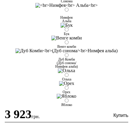
Сонома
Нимфея
Альба
Бук
Венге комби
Дуб Комби
(Дуб сонома/
Нимфея альба)
Ольха
Орех
Яблоко
3 923
грн.