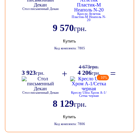
Стол письменный Декан
Кресло Атлетик
Пластик-М Неаполь N-
20
9 570
грн.
Купить
Код комплекта: 7805
4 673
грн.
+
=
3 923
4 206
грн.
грн.
- 10%
Стол письменный Декан
Кресло Ultra Хром А-1/
Сетка черная
8 129
грн.
Купить
Код комплекта: 7806