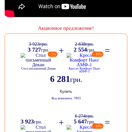
Акционное предложение!
3 923
грн.
2 838
грн.
+
=
3 727
2 554
грн.
грн.
- 5%
- 10%
Стол письменный Декан
Кресло Комфорт Нью/
АМФ-1
6 281
грн.
Купить
Код комплекта: 7803
6 274
грн.
+
=
3 923
5 647
грн.
грн.
- 10%