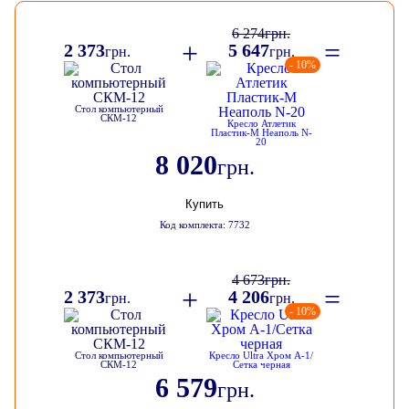
6 274
грн.
+
=
2 373
5 647
грн.
грн.
- 10%
Стол компьютерный
СКМ-12
Кресло Атлетик
Пластик-М Неаполь N-
20
8 020
грн.
Купить
Код комплекта: 7732
4 673
грн.
+
=
2 373
4 206
грн.
грн.
- 10%
Стол компьютерный
Кресло Ultra Хром А-1/
СКМ-12
Сетка черная
6 579
грн.