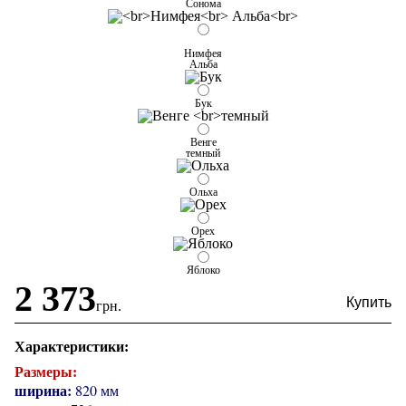
Сонома
Нимфея
Альба
Бук
Венге
темный
Ольха
Орех
Яблоко
2 373
грн.
Характеристики:
Размеры:
ширина:
820 мм