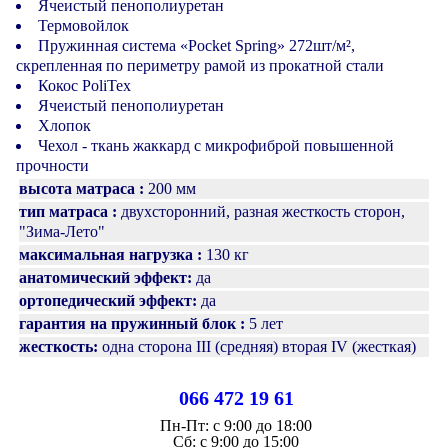
Ячеистый пенополиуретан
Термовойлок
Пружинная система «Pocket Spring» 272шт/м²,
скрепленная по периметру рамой из прокатной стали
Кокос PoliTex
Ячеистый пенополиуретан
Хлопок
Чехол - ткань жаккард с микрофиброй повышенной
прочности
высота матраса :
200 мм
тип матраса :
двухсторонний, разная жесткость сторон,
"Зима-Лето"
максимальная нагрузка :
130 кг
анатомический эффект:
да
ортопедический эффект:
да
гарантия на пружинный блок :
5 лет
жесткость:
одна сторона III (средняя) вторая IV (жесткая)
066 472 19 61
Пн-Пт:
с 9:00 до 18:00
Cб:
с 9:00 до 15:00