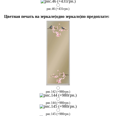
рис.46 (+431грн.)
Цветная печать на зеркале(одно зеркало)по предоплате:
рис.142 (+980грн.)
рис.144 (+980грн.)
рис.145 (+980грн.)