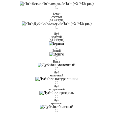
Бетон
светлый
(+5 743грн.)
Дуб
золотой
(+5 743грн.)
Белый
Венге
Дуб
молочный
Дуб
натуральный
Дуб
трюфель