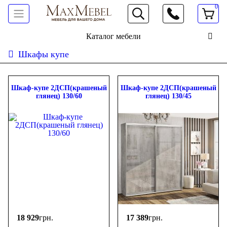
0
066 472 19 61
Каталог мебели
Шкафы купе
Сортировать:
дешевле
дороже
новинки
популярность
ФИЛЬТР
Шкаф-купе 2ДСП(крашеный
Шкаф-купе 2ДСП(крашеный
глянец) 130/60
глянец) 130/45
Цена
-
грн.
Тип фасада
Фотопечать
(2)
2 ДСП
(6)
2 зеркала
(2)
ДСП - зеркало
(2)
18 929
грн.
17 389
грн.