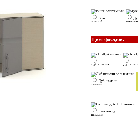
Венге
Ду
темный
молочн
Цвет фасадов:
Дуб сонома
Дуб соно
Дуб шамони
темный
Светлый дуб
шимони