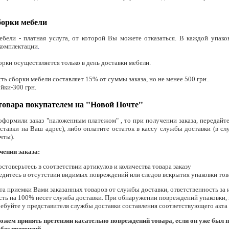
борки мебели
ебели - платная услуга, от которой Вы можете отказаться. В каждой упако
комплектации
.
орки осуществляется только в день доставки мебели.
ть сборки мебели составляет 15% от суммы заказа, но не менее 500 грн..
йки-300 грн.
товара покупателем на "Новой Почте"
оформили заказ "наложенным платежом" , то при получении заказа, передайт
ставки на Ваш адрес), либо оплатите остаток в кассу службы доставки (в сл
чты).
чении заказа:
остоверьтесь в соответствии артикулов и количества товара заказу
едитесь в отсутствии видимых повреждений или следов вскрытия упаковки то
а приемки Вами заказанных товаров от службы доставки, ответственность за 
сть на 100% несет служба доставки. При обнаружении повреждений упаковки
ребуйте у представителя службы доставки составления соответствующего акта 
ожем принять претензии касательно повреждений товара, если он уже был 
без претензий.