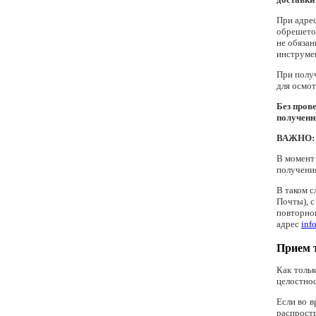
При адрес
обрешето
не обяза
инструмен
При полу
для осмот
Без пров
полученн
ВАЖНО:
В момент 
получения
В таком с
Почты), с
повторног
адрес
inf
Прием 
Как тольк
целостнос
Если во в
распростр