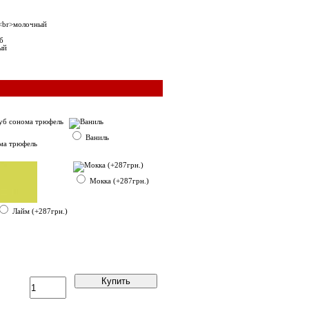
б
ый
Ваниль
ма трюфель
Мокка (+287грн.)
Лайм (+287грн.)
Купить