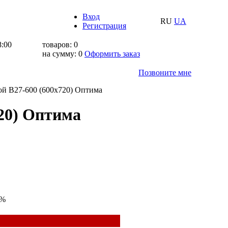
Вход
RU
UA
Регистрация
8:00
товаров:
0
на сумму:
0
Оформить заказ
Позвоните мне
й В27-600 (600x720) Оптима
20) Оптима
%