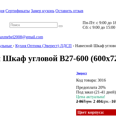
ия
Сертификаты
Замер кухонь
Оставить отзыв
Пн-Пт:
с 9:00 до 1
Cб:
с 9:00 до 15:00
axmebel2008@gmail.com
ульные
›
Кухня Оптима (Эверест) ЛДСП
›
Навесной Шкаф углово
 Шкаф угловой В27-600 (600x7
Эверест
Код товара:
3016
Предоплата 20%
Под заказ (21-41 дней)
Цена актуальна!
2 867
грн.
2 404
грн.
–
16
Цвет корпуса: