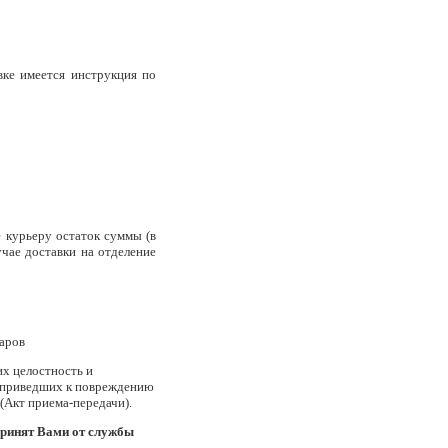
вке имеется инструкция по
е курьеру остаток суммы (в
учае доставки на отделение
варов
их целостность и
, приведших к повреждению
(Акт приема-передачи).
принят Вами от службы