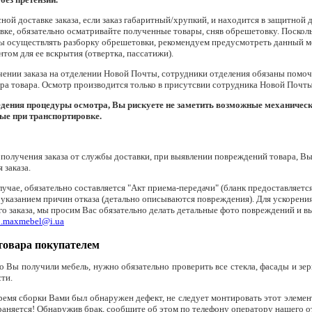
ной доставке заказа, если заказ габаритный/хрупкий, и находится в защитной 
вке, обязательно осматривайте полученные товары, сняв обрешетовку. Поско
ны осуществлять разборку обрешетовки, рекомендуем предусмотреть данный м
том для ее вскрытия (отвертка, пассатижи).
чении заказа на отделении Новой Почты, сотрудники отделения обязаны помо
ра товара. Осмотр производится только в присутсвии сотрудника Новой Почты
едения процедуры осмотра, Вы рискуете не заметить возможные механичес
ые при транспортировке.
получения заказа от службы доставки, при выявлении повреждений товара, Вы
 заказа.
лучае, обязательно составляется "Акт приема-передачи" (бланк предоставляет
 указанием причин отказа (детально описываются повреждения). Для ускорени
о заказа, мы просим Вас обязательно делать детальные фото повреждений и в
o.maxmebel@i.ua
товара покупателем
о Вы получили мебель, нужно обязательно проверить все стекла, фасады и зер
ти.
ремя сборки Вами был обнаружен дефект, не следует монтировать этот элемент,
аняется! Обнаружив брак, сообщите об этом по телефону оператору нашего от