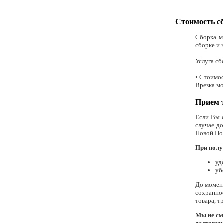
Стоимость с
Сборка м
сборке и 
Услуга сб
• Стоимос
Врезка мо
Прием 
Если Вы 
случае до
Новой По
При полу
уд
уб
До момент
сохранно
товара, т
Мы не см
доставки 