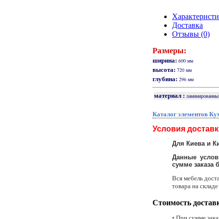
Характерист
Доставка
Отзывы (0)
Размеры:
ширина:
600 мм
высота:
720 мм
глубина:
296 мм
материал :
ламинированн
Каталог элементов Ку
Условия доставк
Для Киева и К
Данные услов
сумме заказа бо
Вся мебель дост
товара на складе
Стоимость достав
• При сумме зака