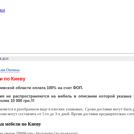
ики
ый ДСП
хни Оптима
и по Киеву
иевской области оплата 100% на счет ФОП.
ия не распространяются на мебель в описании которой указана 
лее 10 000 грн.!!!
авляется в разобранном виде в плоских упаковках. Сроки доставки могут быть 
 они могут составлять от 1-го до 3-х дней. Время доставки предварительно сог
ки мебели по Киеву
за свыше 20000 грн - бесплатно (до подъезда);