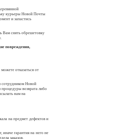
деревянной
льку курьеры Новой Почты
омент и запастись
чь Вам снять обрешетовку
.
кие повреждения,
 можете отказаться от
ся сотрудником Новой
я процедуры возврата либо
ысылать нам на
кала на предмет дефектов и
 иначе гарантия на него не
дела заказов.