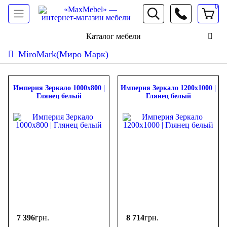
0
066 472 19 61
Каталог мебели
MiroMark(Миро Марк)
Сортировать:
дешевле
дороже
новинки
популярность
ФИЛЬТР
Империя Зеркало 1000х800 |
Империя Зеркало 1200х1000 |
Глянец белый
Глянец белый
Цена
-
грн.
7 396
грн.
8 714
грн.