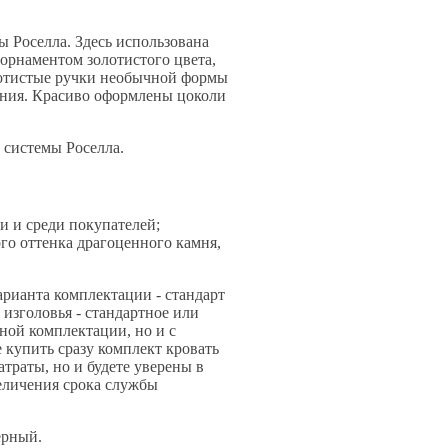
 Роселла. Здесь использована
 орнаментом золотистого цвета,
лотистые ручки необычной формы
ения. Красиво оформлены цоколи
 системы Роселла.
и и среди покупателей;
го оттенка драгоценного камня,
арианта комплектации - стандарт
изголовья - стандартное или
тной комплектации, но и с
купить сразу комплект кровать
атраты, но и будете уверены в
величения срока службы
ерный.