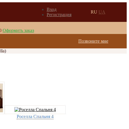
Вход
RU
UA
Регистрация
0
Оформить заказ
Позвоните мне
lla)
Роселла Спальня 4