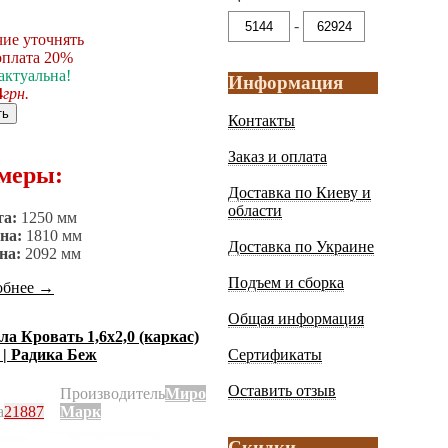
-
ие уточнять
плата 20%
актуальна!
Информация
4
грн.
ть
Контакты
Заказ и оплата
меры:
Доставка по Киеву и
области
та:
1250 мм
на:
1810 мм
Доставка по Украине
на:
2092 мм
Подъем и сборка
обнее
→
Общая информация
ла Кровать 1,6х2,0 (каркас)
| Радика Беж
Сертификаты
Оставить отзыв
Производитель
Миро
а
21887
Марк
Скидки