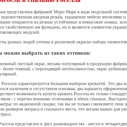
ьня представлена фабрикой Миро Марк в виде модульной системы
я художественная ажурная резьба, украшение мебели вензелями и
екции опираются на резные устойчивые и невысокие ножки, зо
ют свойственную им функцию, но и являются элементом украш
ставляющих модулей.
ты разных людей учтены в различной окраске набора элементов
а можно выбрать из таких оттенков:
 нежный светлый окрас, весьма популярный в продукции фабрик
- более темный, с переходящей интенсивностью, окрас рубиново
улярный.
 Роселла характеризуется большим выбором кроватей. Это два в
хся наличием и отсутствием изножья, два варианта оформления 
ществует возможность купить кровать Роселла не только стандар
мом - с перечисленными отличиями в обеих спинках. Выгоднее 
атрас по акционной скидке, так вы не только сэкономите свои з
ии размеров матраса и спального места, что весьма важно для у
траса.
оселла представлен в двух разновидностях - шести и четырехдв