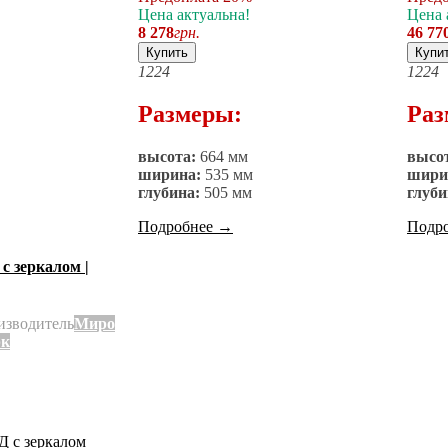
Цена актуальна!
Цена 
8 278
грн.
46 77
Купить
Купи
12
24
12
24
Размеры:
Раз
высота:
664 мм
высо
ширина:
535 мм
шири
глубина:
505 мм
глуби
Подробнее
→
Подр
с зеркалом |
изводитель
Миро
к