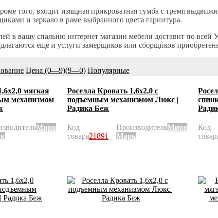
кроме того, входит изящная прикроватная тумба с тремя выдвиж
иками и зеркало в раме выбранного цвета гарнитура.
ей в вашу спальню интернет магазин мебели доставит по всей У
длагаются еще и услуги замерщиков или сборщиков приобретен
ование
Цена (0—9)
(9—0)
Популярные
1,6х2,0 мягкая
Роселла Кровать 1,6х2,0 с
Росел
ным механизмом
подъемным механизмом Люкс |
спинк
ж
Радика Беж
Ради
изводитель
Миро
Код
Производитель
Миро
Код
к
товара
21891
Марк
товар