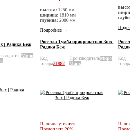
высо
высота:
1250 мм
шири
ширина:
1810 мм
глуби
глубина:
2080 мм
Подр
Подробнее
→
Роселла Тумба прикроватная 3шх |
Росел
х | Радика Беж
Радика Беж
Ради
изводитель
Миро
Код
Производитель
Миро
Код
к
товара
21882
Марк
товар
Наличие уточнять
Налич
Предоплата 20%
Предо