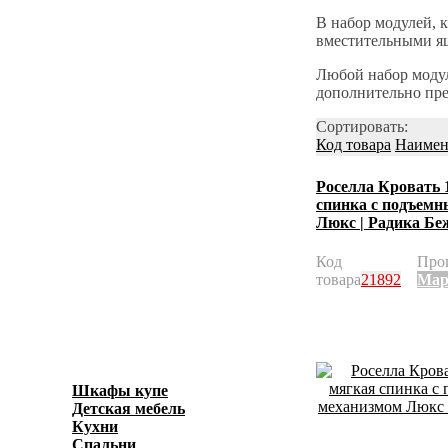
В набор модулей, 
вместительными ящ
Любой набор модул
дополнительно пре
Сортировать:
Код товара
Наимен
Роселла Кровать 
спинка с подъем
Люкс | Радика Бе
Код
Про
товара
21892
Мар
Шкафы купе
(596)
Детская мебель
(278)
Кухни
(3871)
Спальни
(1038)