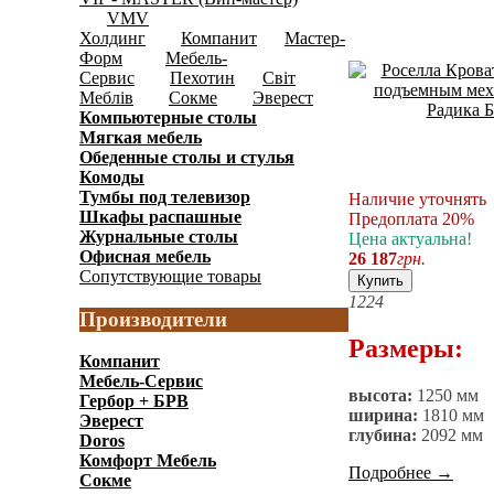
VMV
(18)
Холдинг
Компанит
Мастер-
(181)
(62)
Форм
Мебель-
(1120)
Сервис
Пехотин
Світ
(346)
(15)
Меблів
Сокме
Эверест
(203)
(139)
(119)
Компьютерные столы
(192)
Мягкая мебель
(141)
Обеденные cтолы и стулья
(159)
Комоды
(597)
Тумбы под телевизор
Наличие уточнять
(146)
Шкафы распашные
Предоплата 20%
(1241)
Журнальные столы
Цена актуальна!
(91)
Офисная мебель
26 187
грн.
(328)
Сопутствующие товары
(65)
Купить
12
24
Производители
Размеры:
Компанит
Мебель-Сервис
высота:
1250 мм
Гербор + БРВ
ширина:
1810 мм
Эверест
глубина:
2092 мм
Doros
Комфорт Мебель
Подробнее
→
Сокме