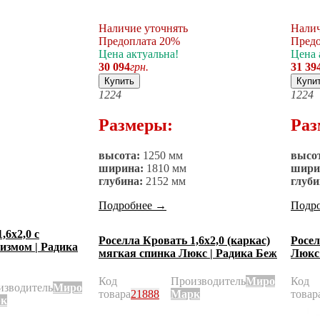
Наличие уточнять
Налич
Предоплата 20%
Предо
Цена актуальна!
Цена 
30 094
грн.
31 39
Купить
Купи
12
24
12
24
Размеры:
Раз
высота:
1250 мм
высо
ширина:
1810 мм
шири
глубина:
2152 мм
глуби
Подробнее
→
Подр
,6х2,0 с
Роселла Кровать 1,6х2,0 (каркас)
Росел
измом | Радика
мягкая спинка Люкс | Радика Беж
Люкс 
Код
Производитель
Миро
Код
изводитель
Миро
товара
21888
Марк
товар
к