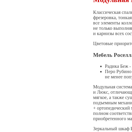
Классическая спал
фрезеровка, тонка
все элементы колл
не только выполня
и карнизы всех со
Цветовые приорите
Мебель Роселл
Радика Беж -
Перо Рубино 
не менее поп
Модульная система
и Люкс, отличающи
мягкое, а также су
подъемным механиз
+ ортопедический м
полном соответств
приобретенного ма
Зеркальный шкаф Р