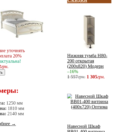
ие уточнять
Нижняя тумба Н80-
плата 20%
200 открытая
актуальна!
(200x820) Модерн
2
грн.
–16%
ть
1 557
грн.
1 305
грн.
меры:
та:
1250 мм
на:
1810 мм
на:
2140 мм
обнее
→
Навесной Шкаф
ВВ01-400 витрина