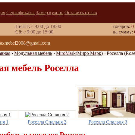
ия
Сертификаты
Замер кухонь
Оставить отзыв
Пн-Пт:
с 9:00 до 18:00
товаров:
0
Cб:
с 9:00 до 15:00
на сумму:
axmebel2008@gmail.com
авная
›
Модульная мебель
›
MiroMark(Миро Марк)
›
Роселла (Rose
я мебель Роселла
ня 1
Роселла Спальня 2
Роселла Спальня 3
мебель в спальню Роселла