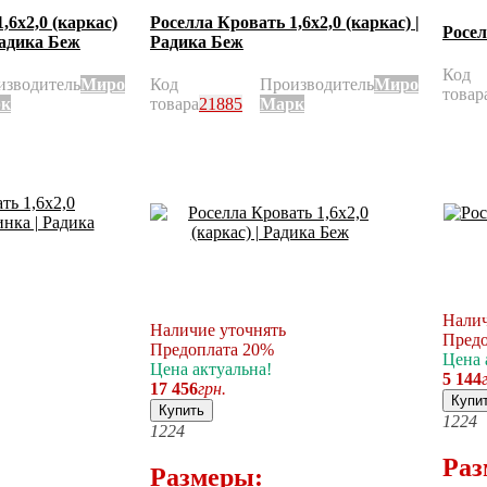
,6х2,0 (каркас)
Роселла Кровать 1,6х2,0 (каркас) |
Росел
Радика Беж
Радика Беж
Код
изводитель
Миро
Код
Производитель
Миро
товар
к
товара
21885
Марк
Налич
Наличие уточнять
Предо
Предоплата 20%
Цена 
Цена актуальна!
5 144
17 456
грн.
Купи
Купить
12
24
12
24
Раз
Размеры: