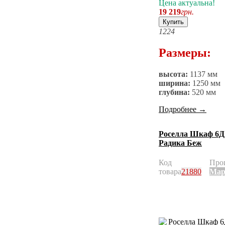
Цена актуальна!
19 219
грн.
Купить
12
24
Размеры:
высота:
1137 мм
ширина:
1250 мм
глубина:
520 мм
Подробнее
→
Роселла Шкаф 6Д 
Радика Беж
Код
Про
товара
21880
Мар