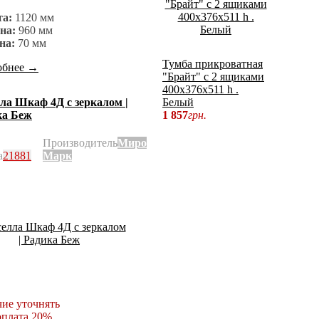
та:
1120 мм
на:
960 мм
на:
70 мм
Тумба прикроватная
обнее
→
"Брайт" с 2 ящиками
400х376х511 h .
ла Шкаф 4Д с зеркалом |
Белый
ка Беж
1 857
грн.
Производитель
Миро
а
21881
Марк
ие уточнять
плата 20%