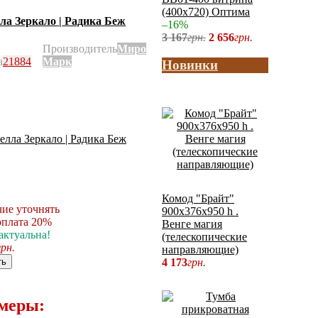
(400x720) Оптима
ла Зеркало | Радика Беж
–16%
3 167
грн.
2 656
грн.
Производитель
Миро
а
21884
Марк
Новинки
Комод "Брайт"
ие уточнять
900х376х950 h .
плата 20%
Венге магия
актуальна!
(телескопические
грн.
направляющие)
ть
4 173
грн.
меры: