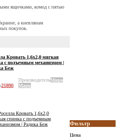
ными ящичками, комод с пятью
краине, а киевлянам
ных покупок.
ла Кровать 1,6х2,0 мягкая
а с подъемным механизмом |
ка Беж
Производитель
Миро
а
21890
Марк
Фильтр
Цена