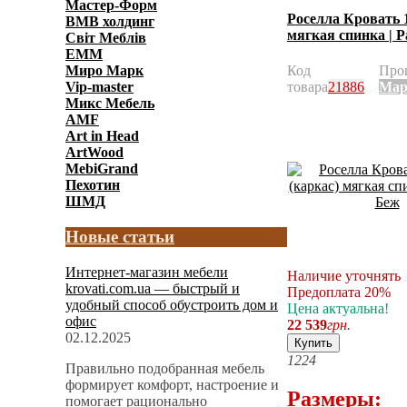
Мастер-Форм
Роселла Кровать 1
ВМВ холдинг
мягкая спинка | 
Світ Меблів
ЕММ
Код
Про
Миро Марк
товара
21886
Мар
Vip-master
Микс Мебель
AMF
Art in Head
ArtWood
MebiGrand
Пехотин
ШМД
Новые статьи
Интернет-магазин мебели
Наличие уточнять
krovati.com.ua — быстрый и
Предоплата 20%
удобный способ обустроить дом и
Цена актуальна!
офис
22 539
грн.
02.12.2025
Купить
12
24
Правильно подобранная мебель
формирует комфорт, настроение и
Размеры:
помогает рационально