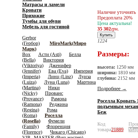
Матрасы и ламели
(40)
Кровати
(636)
Наличие уточнять
Прихожие
(450)
Предоплата 20%
Тумбы для обуви
(158)
Цена актуальна!
Мебель для гостиной
(697)
35 302
грн.
Модульная мебель
(2956)
Купить
Gerbor
12
24
(Гербор)
MiroMark(Миро
(345)
Марк)
(408)
Размеры:
Box
Асти (Asti)
Белла
(15)
(29)
(Bella)
Виктория
(21)
(Viktoriya)
Дженифер
(9)
высота:
1250 мм
(Jennifer)
Ева (Eva)
Империя
(18)
(8)
ширина:
1810 мм
(Imperia)
Линц (Linz)
Луиза
(16)
(6)
глубина:
2152 мм
(Luiza)
Луна (Luna)
Мартина
(18)
(21)
(Martina)
Ники
(13)
Подробнее
→
(Nicky)
Прованс
(15)
(Provance)
Рамона
(12)
Роселла Кровать 1
(Ramona)
Реджина
(13)
подъемным механ
(Regina)
Рома
(28)
Беж
(Roma)
Роселла
(13)
(Rosella)
Фемели
(13)
Код
Про
(Family)
Флоренция
(41)
товара
21889
Мар
(Florence)
Чикаго (Chicago)
(11)
(24)
VIP - MASTER (Вип-мастер)