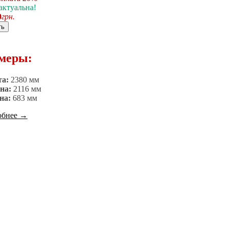
актуальна!
0
грн.
ть
меры:
та:
2380 мм
на:
2116 мм
на:
683 мм
обнее
→