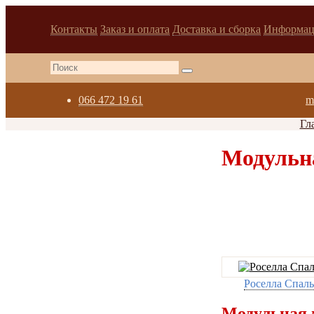
Контакты
Заказ и оплата
Доставка и сборка
Информац
066 472 19 61
m
Гл
Модульна
Роселла Спаль
Модульная 