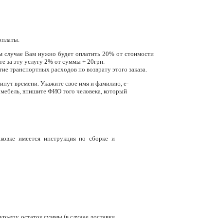
оплаты.
ом случае Вам нужно будет оплатить 20% от стоимости
те за эту услугу 2% от суммы + 20грн.
ие транспортных расходов по возврату этого заказа.
минут времени. Укажите свое имя и фамилию, e-
ь мебель, впишите ФИО того человека, который
аковке имеется инструкция по сборке и
урьеру остаток суммы (в случае доставки