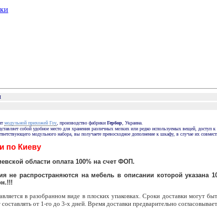
ики
П
модульной прихожей Гоу
нт
, производство фабрики
Гербор
, Украина.
ставляет собой удобное место для хранения различных мелких или редко используемых вещей, доступ к
ответствующего модульного набора, вы получаете превосходное дополнение к шкафу, в случае их совмест
и по Киеву
иевской области оплата 100% на счет ФОП.
я не распространяются на мебель в описании которой указана 10
н.!!!
авляется в разобранном виде в плоских упаковках. Сроки доставки могут быт
 составлять от 1-го до 3-х дней. Время доставки предварительно согласовывает