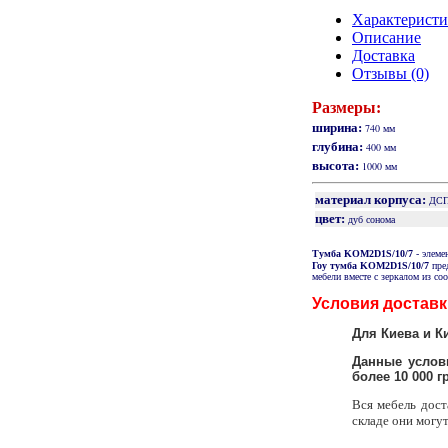
Характерист
Описание
Доставка
Отзывы (0)
Размеры:
ширина:
740 мм
глубина:
400 мм
высота:
1000 мм
материал корпуса:
ДС
цвет:
дуб сонома
Тумба KOM2D1S/10/7
- элеме
Гоу тумба KOM2D1S/10/7
пред
мебели вместе с зеркалом из со
Условия доставк
Для Киева и К
Данные услови
более 10 000 гр
Вся мебель дост
складе они могут