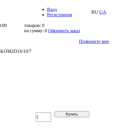
Вход
RU
UA
Регистрация
8:00
товаров:
0
на сумму:
0
Оформить заказ
Позвоните мне
а KOM2D1S/10/7
6
Купить