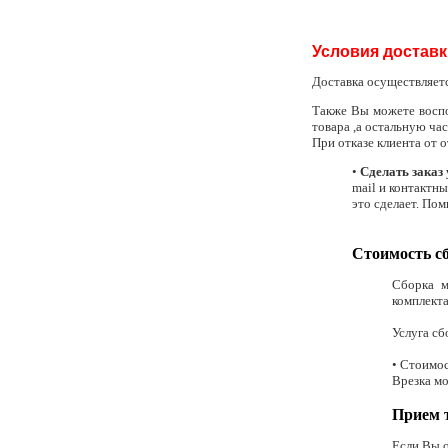
Условия доставк
Доставка осуществляет
Также Вы можете восп
товара ,а остальную ча
При отказе клиента от 
•
Сделать заказ 
mail и контактны
это сделает. Пом
Стоимость с
Сборка м
комплект
Услуга сб
• Стоимос
Врезка мо
Прием 
Если Вы о