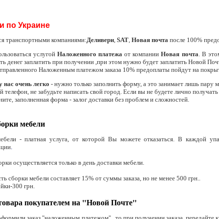
и по Украине
ся транспортными компаниями:
Деливери
,
SAT
,
Новая почта
после 100% пред
ользоваться услугой
Наложенного платежа
от компании
Новая почта
. В эт
сть денег заплатить при получении ,при этом нужно будет заплатить Новой Поч
отправленного Наложенным платежом заказа 10% предоплаты пойдут на покрыт
у нас очень легко
- нужно только заполнить форму, а это занимает лишь пару 
й телефон, не забудьте написать свой город. Если вы не будете лично получат
ните, заполненная форма - залог доставки без проблем и сложностей.
борки мебели
ебели - платная услуга, от которой Вы можете отказаться. В каждой уп
ации
.
орки осуществляется только в день доставки мебели.
ть сборки мебели составляет 15% от суммы заказа, но не менее 500 грн..
йки-300 грн.
товара покупателем на "Новой Почте"
формили заказ "наложенным платежом" , то при получении заказа, передайте к