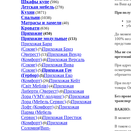
Шкафы купе
(596)
на Ваш ад
Детская мебель
(278)
Кухни
(3871)
При полу
Спальни
(1038)
уд
Матрасы и ламели
(40)
уб
Кровати
(636)
Прихожие
(450)
До момент
Прихожие модульные
(153)
100% нес
Прихожая Бари
представи
(Coкмe)
Прихожая Бриз
(7)
Мы не см
(Эверест)
Прихожая Вендо
(13)
претензий
(Комфорт)
Прихожая Версаль
(8)
(Сокме)
Прихожая Вива
(5)
При адрес
(Coкмe)
Прихожая Гоу
осматрив
(5)
обрешетов
(Гербор)
Прихожая Еко
(5)
(Комфорт)
Прихожая Кейт
(29)
При получ
(Світ Меблів)
Прихожая
(4)
товара. О
Либерти (Эверест)
Прихожая
(0)
Лора (VMV-холдинг)
Прихожая
Без пров
(7)
транспор
Лора (Мебель Сервис)
Прихожая
(5)
Лофт (Комфорт)
Прихожая
(2)
ВАЖНО:
Парма (Мебель
Сервис)
Прихожая Престиж
(4)
В момент 
(Комфорт)
Прихожая
(9)
В таком с
Соломия(Вип-
причин от