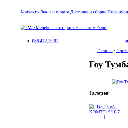
Контакты
Заказ и оплата
Доставка и сборка
Информац
066 472 19 61
m
Главная
›
Прих
Гоу Тумб
Галерея