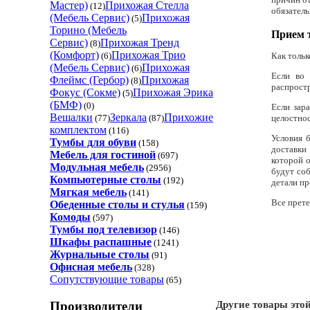
Мастер)
Прихожая Стелла
(12)
обязатель
(Мебель Сервис)
Прихожая
(5)
Торино (Мебель
Прием 
Сервис)
Прихожая Тренд
(8)
(Комфорт)
Прихожая Трио
(6)
Как тольк
(Мебель Сервис)
Прихожая
(6)
Если во 
Флеймс (Гербор)
Прихожая
(8)
распростр
Фокус (Coкмe)
Прихожая Эрика
(5)
(БМФ)
(0)
Если зар
Вешалки
Зеркала
Прихожие
(77)
(87)
целостнос
комплектом
(116)
Условия 
Тумбы для обуви
(158)
доставки
Мебель для гостиной
(697)
которой о
Модульная мебель
(2956)
будут соб
Компьютерные столы
(192)
детали пр
Мягкая мебель
(141)
Все прете
Обеденные cтолы и стулья
(159)
Комоды
(597)
Тумбы под телевизор
(146)
Шкафы распашные
(1241)
Журнальные столы
(91)
Офисная мебель
(328)
Сопутствующие товары
(65)
Другие товары это
Производители