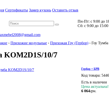
ия
Сертификаты
Замер кухонь
Оставить отзыв
Пн-Пт:
с 9:00 до 1
Cб:
с 9:00 до 15:00
axmebel2008@gmail.com
ожие
›
Прихожие модульные
›
Прихожая Гоу (Гербор)
›
Гоу Тумб
а KOM2D1S/10/7
Гербор + БРВ
Код товара:
544
Есть в наличии
Цена актуальна!
6 064
грн.