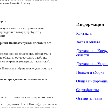
тделение Новой Почты).
варов
Информация
их целостность и сохранность на
вреждению товара, требуйте у
Контакты
чи).
Заказ и оплата
принят Вами от службы доставки без
Доставка по Киеву
 деревянной обрешетовке, обязательно
области
не обязаны осуществлять разборку
ее вскрытия (отвертка, пассатижи).
Доставка по Украи
ь Вам снять обрешетовку для осмотра
Подъем и сборка
кие повреждения, полученные при
Общая информаци
Сертификаты
можете отказаться от получения заказа.
Оставить отзыв
ся сотрудником Новой Почты), с указанием
 либо повторного заказа, мы просим Вас