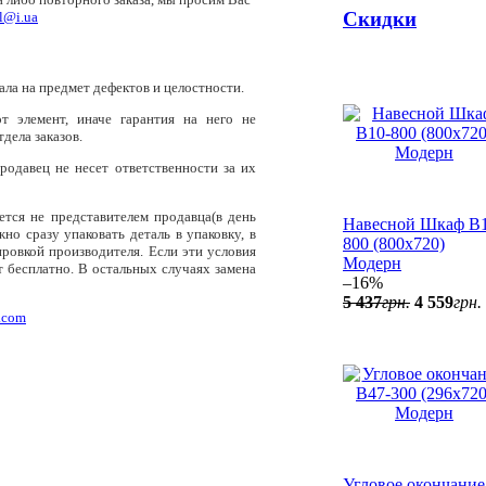
Скидки
l@i.ua
ала на предмет дефектов и целостности.
т элемент, иначе гарантия на него не
дела заказов.
родавец не несет ответственности за их
ется не представителем продавца(в день
Навесной Шкаф В1
о сразу упаковать деталь в упаковку, в
800 (800x720)
ровкой производителя. Если эти условия
Модерн
 бесплатно. В остальных случаях замена
–16%
5 437
грн.
4 559
грн.
.com
Угловое окончание