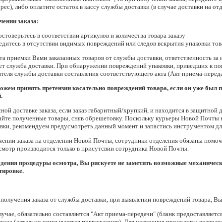
рес), либо оплатите остаток в кассу службы доставки (в случае доставки на о
чении заказа:
остоверьтесь в соответствии артикулов и количества товара заказу
едитесь в отсутствии видимых повреждений или следов вскрытия упаковки то
а приемки Вами заказанных товаров от службы доставки, ответственность за 
ет служба доставки. При обнаружении повреждений упаковки, приведших к по
теля службы доставки составления соответствующего акта (Акт приема-переда
ожем принять претензии касательно повреждений товара, если он уже был 
.
ной доставке заказа, если заказ габаритный/хрупкий, и находится в защитной
айте полученные товары, сняв обрешетовку. Поскольку курьеры Новой Почты 
ки, рекомендуем предусмотреть данный момент и запастись инструментом для 
ении заказа на отделении Новой Почты, сотрудники отделения обязаны помоч
смотр производится только в присутсвии сотрудника Новой Почты.
едения процедуры осмотра, Вы рискуете не заметить возможные механичес
тировке.
получения заказа от службы доставки, при выявлении повреждений товара, Вы 
лучае, обязательно составляется "Акт приема-передачи" (бланк предоставляет
каза (детально описываются повреждения). Для ускорения процедуры возврата