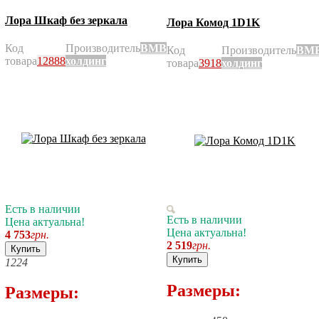
Лора Шкаф без зеркала
Лора Комод 1D1K
Код
Производитель
ВМВ
Код
Производитель
ВМ
товара
12888
холдинг
товара
3918
холдинг
Есть в наличии
Есть в наличии
Цена актуальна!
Цена актуальна!
4 753
грн.
2 519
грн.
Купить
Купить
12
24
Размеры:
Размеры: