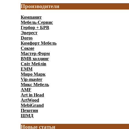
Производители
Компанит
Мебель-Сервис
Гербор + БРВ
Эверест
Doros
Комфорт Мебель
Сокме
Мастер-Форм
ВМВ холдинг
Світ Меблів
ЕММ
Миро Марк
Vip-master
Микс Мебель
AMF
Art in Head
ArtWood
MebiGrand
Пехотин
ШМД
Новые статьи