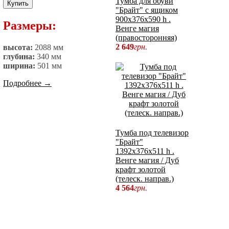
Тумба для обуви
Купить
"Брайт" с ящиком
900х376х590 h .
Размеры:
Венге магия
(правосторонняя)
2 649
грн.
высота:
2088 мм
глубина:
340 мм
ширина:
501 мм
Подробнее
→
Тумба под телевизор
"Брайт"
1392х376х511 h .
Венге магия / Дуб
крафт золотой
(телеск. направ.)
4 564
грн.