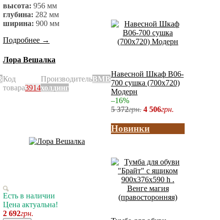
высота:
956 мм
глубина:
282 мм
ширина:
900 мм
Подробнее
→
Лора Вешалка
Навесной Шкаф В06-
В
Код
Производитель
ВМВ
700 сушка (700x720)
товара
3914
холдинг
Модерн
–16%
5 372
грн.
4 506
грн.
Новинки
Есть в наличии
Цена актуальна!
2 692
грн.