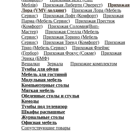
Меблів)
Прихожая Либерти (Эверест)
Прихожая
(4)
(0)
Лора (VMV-холдинг)
Прихожая Лора (Мебель
(7)
Сервис)
Прихожая Лофт (Комфорт)
Прихожая
(5)
(2)
Парма (Мебель Сервис)
Прихожая Престиж
(4)
(Комфорт)
Прихожая Соломия(Вип-
(9)
Мастер)
Прихожая Стелла (Мебель
(12)
Сервис)
Прихожая Торино (Мебель
(5)
Сервис)
Прихожая Тренд (Комфорт)
Прихожая
(8)
(6)
Трио (Мебель Сервис)
Прихожая Флеймс
(6)
(Гербор)
Прихожая Фокус (Coкмe)
Прихожая
(8)
(5)
Эрика (БМФ)
(0)
Вешалки
Зеркала
Прихожие комплектом
(77)
(87)
(116)
Тумбы для обуви
(158)
Мебель для гостиной
(697)
Модульная мебель
(2956)
Компьютерные столы
(192)
Мягкая мебель
(141)
Обеденные cтолы и стулья
(159)
Комоды
(597)
Тумбы под телевизор
(146)
Шкафы распашные
(1241)
Журнальные столы
(91)
Офисная мебель
(328)
Сопутствующие товары
(65)