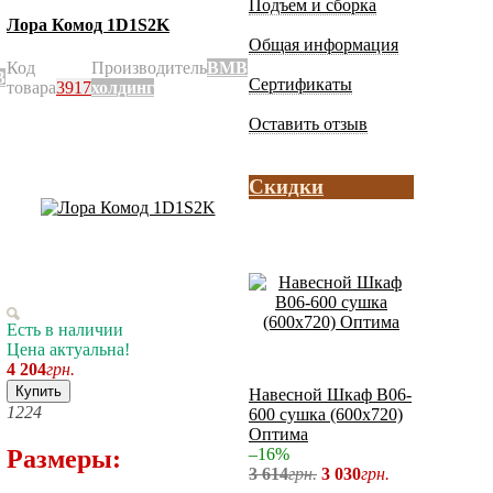
Подъем и сборка
Лора Комод 1D1S2K
Общая информация
Код
Производитель
ВМВ
В
Сертификаты
товара
3917
холдинг
Оставить отзыв
Скидки
Есть в наличии
Цена актуальна!
4 204
грн.
Купить
Навесной Шкаф В06-
12
24
600 сушка (600x720)
Оптима
–16%
Размеры:
3 614
грн.
3 030
грн.