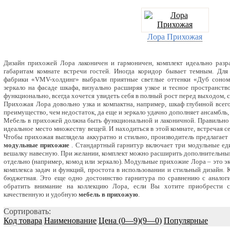
Лора Прихожая
Дизайн прихожей Лора лаконичен и гармоничен, комплект идеально разр
габаритам комнате встречи гостей. Иногда коридор бывает темным. Для
фабрики «VMV-холдинг» выбрали приятные светлые оттенки «Дуб соном
зеркало на фасаде шкафа, визуально расширяя узкое и тесное пространств
функционально, всегда хочется увидеть себя в полный рост перед выходом, 
Прихожая Лора довольно узка и компактна, например, шкаф глубиной всего 
преимущество, чем недостаток, да еще и зеркало удачно дополняет ансамбль
Мебель в прихожей должна быть функциональной и лаконичной. Правильно
идеальное место множеству вещей. И находиться в этой комнате, встречая се
Чтобы прихожая выглядела аккуратно и стильно, производитель предлагает
модульные прихожие
. Стандартный гарнитур включает три модульные ед
вешалку навесную. При желании, комплект можно расширить дополнительны
отдельно (например, комод или зеркало). Модульные прихожие Лора – это э
комплекса задач и функций, простота в использовании и стильный дизайн.
бюджетная. Это еще одно достоинство гарнитура по сравнению с анало
обратить внимание на коллекцию Лора, если Вы хотите приобрести 
качественную и удобную
мебель в прихожую
.
Сортировать:
Код товара
Наименование
Цена (0—9)
(9—0)
Популярные