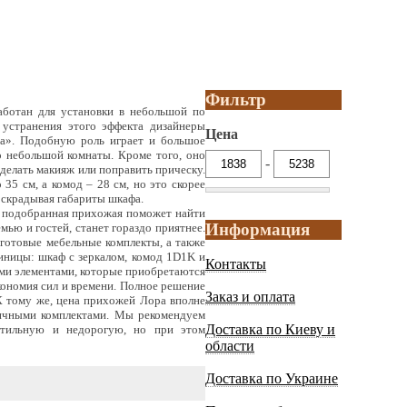
Фильтр
аботан для установки в небольшой по
 устранения этого эффекта дизайнеры
Цена
а». Подобную роль играет и большое
о небольшой комнаты. Кроме того, оно
-
сделать макияж или поправить прическу.
35 см, а комод – 28 см, но это скорее
, скрадывая габариты шкафа.
 подобранная прихожая поможет найти
Информация
мью и гостей, станет гораздо приятнее.
 готовые мебельные комплекты, а также
иницы: шкаф с зеркалом, комод 1D1K и
Контакты
ми элементами, которые приобретаются
кономия сил и времени. Полное решение
Заказ и оплата
 К тому же, цена прихожей Лора вполне
гичными комплектами. Мы рекомендуем
Доставка по Киеву и
стильную и недорогую, но при этом
области
Доставка по Украине