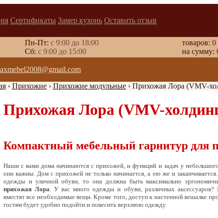
ия
Сертификаты
Замер кухонь
Оставить отзыв
Пн-Пт:
с 9:00 до 18:00
товаров:
0
Cб:
с 9:00 до 15:00
на сумму:
axmebel2008@gmail.com
ая
›
Прихожие
›
Прихожие модульные
›
Прихожая Лора (VMV-хо
Прихожая Лора (VMV-холдин
Компактный мебельный гарнитур для 
Наши с вами дома начинаются с прихожей, и функций и задач у небольшого
они важны. Дом с прихожей не только начинается, а ею же и заканчивается
одежды и уличной обуви, то она должна быть максимально эргономично
прихожая Лора
. У вас много одежды и обуви, различных аксессуаров?
вместят все необходимые вещи. Кроме того, доступ к настенной вешалке пр
гостям будет удобно подойти и повесить верхнюю одежду.