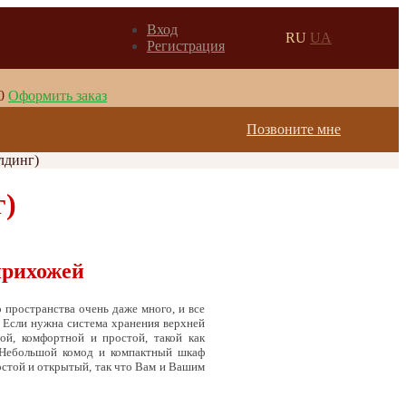
Вход
RU
UA
Регистрация
0
Оформить заказ
Позвоните мне
лдинг)
г)
прихожей
 пространства очень даже много, и все
. Если нужна система хранения верхней
й, комфортной и простой, такой как
 Небольшой комод и компактный шкаф
остой и открытый, так что Вам и Вашим