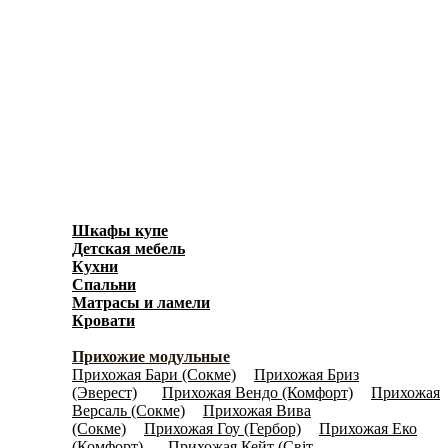
Шкафы купе
(596)
Детская мебель
(278)
Кухни
(3871)
Спальни
(1038)
Матрасы и ламели
(40)
Кровати
(636)
Прихожие
(450)
Прихожие модульные
(153)
Прихожая Бари (Coкмe)
Прихожая Бриз
(7)
(Эверест)
Прихожая Вендо (Комфорт)
Прихожая
(13)
(8)
Версаль (Сокме)
Прихожая Вива
(5)
(Coкмe)
Прихожая Гоу (Гербор)
Прихожая Еко
(5)
(5)
(Комфорт)
Прихожая Кейт (Світ
(29)