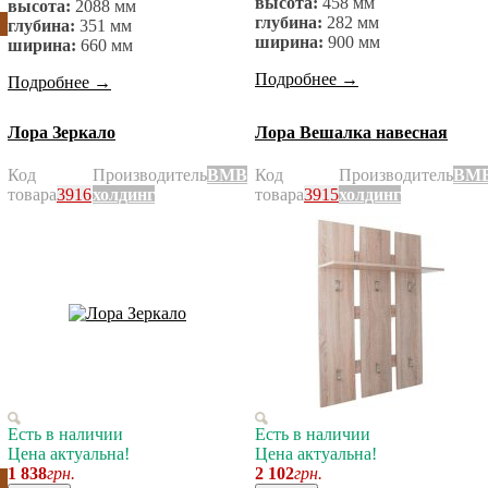
высота:
458 мм
высота:
2088 мм
глубина:
282 мм
глубина:
351 мм
ширина:
900 мм
ширина:
660 мм
Подробнее
→
Подробнее
→
Лора Зеркало
Лора Вешалка навесная
Код
Производитель
ВМВ
Код
Производитель
ВМ
товара
3916
холдинг
товара
3915
холдинг
Есть в наличии
Есть в наличии
Цена актуальна!
Цена актуальна!
1 838
грн.
2 102
грн.