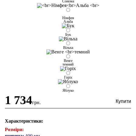
Сонома
Німфея
Альба
Бук
Вільха
Венге
темний
Горіх
Яблуко
1 734
грн.
Характеристики:
Розміри:
ширина:
400 мм