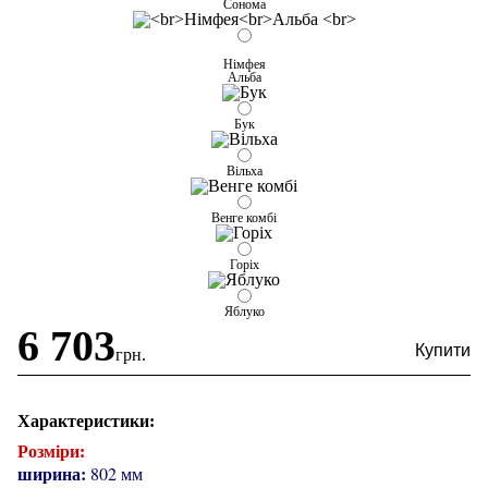
Сонома
Німфея
Альба
Бук
Вільха
Венге комбі
Горіх
Яблуко
6 703
грн.
Характеристики:
Розміри:
ширина:
802 мм