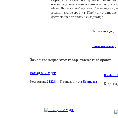
прізвище, e-mail і контактний телефон, не за
місто. Якщо ви не будете особисто одержува
людини, яка це зробить. Пам'ятайте, заповне
доставки без проблем і складнощів.
Написати відгук
Запит по товару
Заказывающие этот товар, также выбирают
Комод-5+2 МДФ
Шафа КШ
Код товара
21228
Производитель
Компаніт
Код това