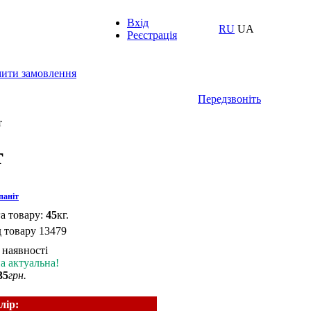
Вхід
RU
UA
Реєстрація
ити замовлення
Передзвоніть
т
т
паніт
а товару:
45
кг.
 товару
13479
 наявності
а актуальна!
35
грн.
лір: