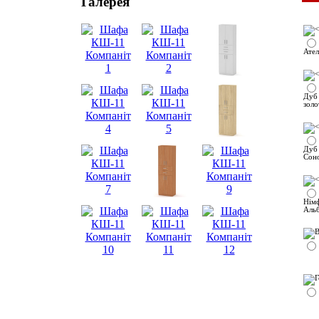
Галерея
Ател
Дуб
золо
Дуб
Сон
Нім
Аль