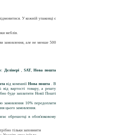
 відмовитися. У кожній упаковці є
вки меблів.
ми замовлення, але не менше 500
ми:
Делівері
,
SAT
,
Нова пошта
ата
від компанії
Нова пошта
. В
 від вартості товару, а решту
бно буде заплатити Новії Пошті
тою замовлення 10% передоплати
ня цього замовлення.
ягає обрешотці в обов'язковому
трібно тільки заповнити
. Укажіть своє ім'я та