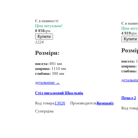
Є в наявності
Є в наявн
Ціна актуальна!
Ціна акту
8 058
грн.
4 919
грн.
Купити
Купити
12
24
Розмі
Розміри:
висота:
1
висота:
891 мм
ширина:
ширина:
1110 мм
глибина:
глибина:
390 мм
детальні
детальніше
→
Стіл письмовий Школьнік
Пенал-2
Код товара
13026
Производитель
Компаніт
Код това
Суперціна