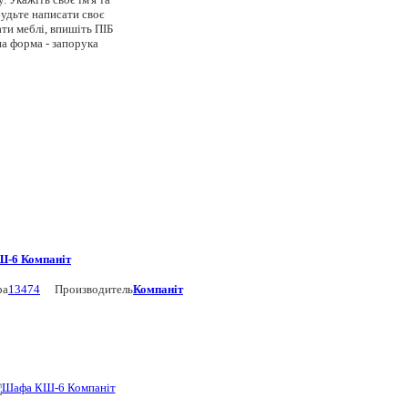
будьте написати своє
ти меблі, впишіть ПІБ
на форма - запорука
-6 Компаніт
ра
13474
Производитель
Компаніт