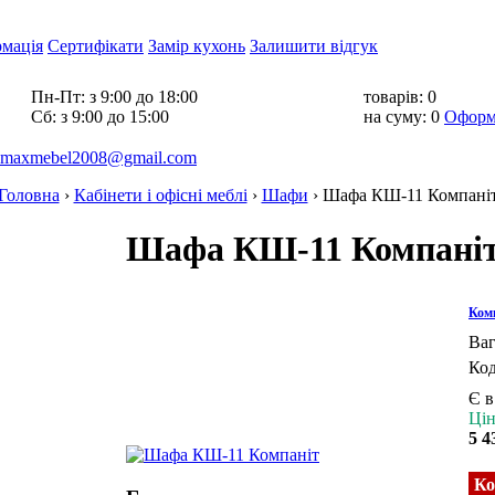
рмація
Сертифікати
Замір кухонь
Залишити відгук
Пн-Пт:
з 9:00 до 18:00
товарів:
0
Cб:
з 9:00 до 15:00
на суму:
0
Оформ
maxmebel2008@gmail.com
Головна
›
Кабінети і офісні меблі
›
Шафи
›
Шафа КШ-11 Компані
Шафа КШ-11 Компані
Ком
Ваг
Код
Є в
Цін
5 4
Ко