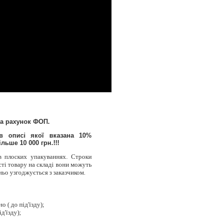
на рахунок ФОП.
 описі якої вказана 10%
ьше 10 000 грн.!!!
 в плоских упакуваннях. Строки
ті товару на складі вони можуть
дньо узгоджується з заказчиком.
 ( до під'їзду);
д'їзду);