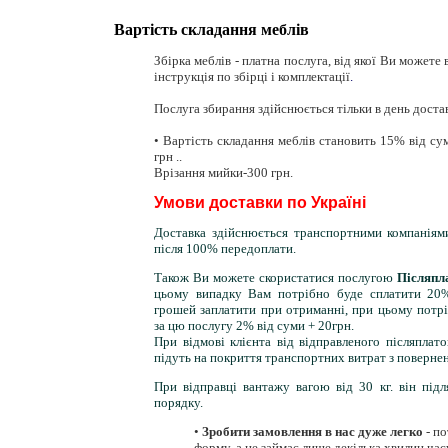
Вартість складання меблів
Збірка меблів - платна послуга, від якої Ви можете
інструкція по збірці і комплектації
.
Послуга збирання здійснюється тільки в день доста
• Вартість складання меблів становить 15% від су
грн ..
Врізання мийки-300 грн.
Умови доставки по Україні
Доставка здійснюється транспортними компанія
після 100% передоплати.
Також Ви можете скористатися послугою
Післяпл
цьому випадку Вам потрібно буде сплатити 20%
грошей заплатити при отриманні, при цьому потрі
за цю послугу 2% від суми + 20грн.
При відмові клієнта від відправленого післяпла
підуть на покриття транспортних витрат з повернен
При відправці вантажу вагою від 30 кг. він підл
порядку.
•
Зробити замовлення в нас дуже легко
- по
форму, а це займає лише декілька хвилин часу