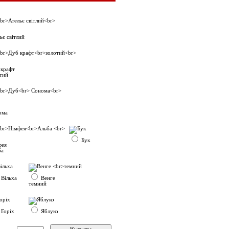
ьє світлий
 крафт
тий
ома
Бук
фея
ба
Вільха
Венге
темний
Горіх
Яблуко