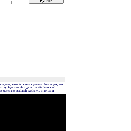
Купити
иміщення, надає більший корисний об'єм за рахунок
, що ідеально підходять для зберігання всіх
ом можливих варіантів колірного виконання.