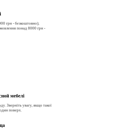
і
000 грн - безкоштовно);
амовлення понад 8000 грн -
сной мебелі
ду. Зверніть увагу, якщо такої
 один поверх.
аца