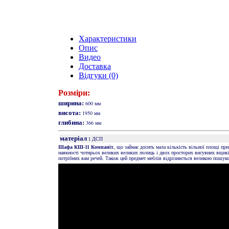
Характеристики
Опис
Видео
Доставка
Відгуки (0)
Розміри:
ширина:
600 мм
висота:
1950 мм
глибина:
366 мм
матеріал :
ДСП
Шафа КШ-11 Компаніт
, що займає досить мала кількість вільної площі пр
наявності чотирьох великих великих полиць і двох просторих висувних ящиків
потрібних вам речей. Також цей предмет меблів відрізняється великою пошук