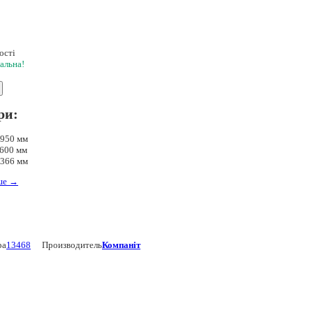
ості
альна!
ри:
950 мм
600 мм
366 мм
ше
→
ра
13468
Производитель
Компаніт