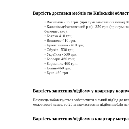
Вартість доставки меблів по Київській област
• Васильків - 350 грн. (при сумі замовлення понад 8
• Калинівка(Фастовський р-н) - 350 грн. (при сумі з
безкоштовно);
• Боярка-410 грн;
• Вишневе-410 грн;
• Крюковщина - 410 грн;
• Обухів - 530 грн;
• Українка - 530 грн;
• Бровари-460 грн;
• Бориспіль-460 грн;
• Ірпінь-460 грн;
• Буча-460 грн.
Вартість занесення/підйому у квартиру корпу
Покупець зобов'язується забезпечити вільний під'їзд до вхо
можливості немає, то 25 м вважається як підйом меблів на
Вартість занесення/підйому в квартиру матр