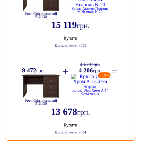
Крісло Атлетик Пластик-
М Неаполь N-20
Коен Стіл письмовий
BIU130
15 119
грн.
Купити
Код комплекту: 7333
4 673
грн.
+
=
9 472
4 206
грн.
грн.
- 10%
Крісло Ultra Хром А-1/
Сітка чорна
Коен Стіл письмовий
BIU130
13 678
грн.
Купити
Код комплекту: 7334