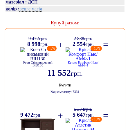
матеріал :
ДСП
венге магія
колір :
Купуй разом:
9 472
грн.
2 838
грн.
+
=
8 998
2 554
грн.
грн.
- 5%
- 10%
Коен Стіл письмовий
Крісло Комфорт Нью/
BIU130
АМФ-1
11 552
грн.
Купити
Код комплекту: 7331
6 274
грн.
+
=
9 472
5 647
грн.
грн.
- 10%