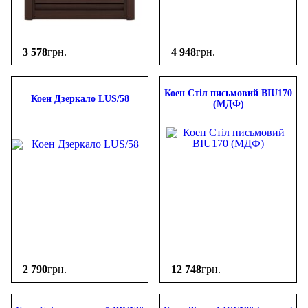
3 578
грн.
4 948
грн.
Коен Стіл письмовий BIU170
Коен Дзеркало LUS/58
(МДФ)
2 790
грн.
12 748
грн.