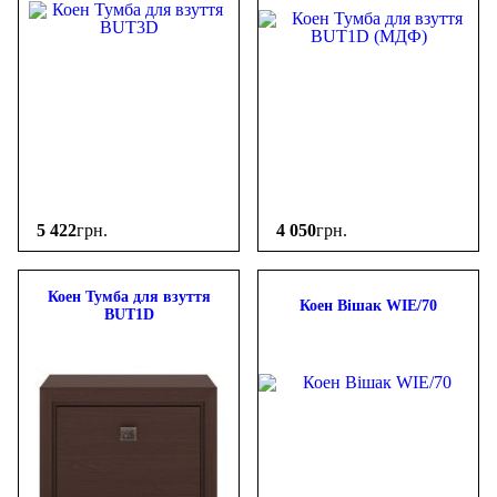
5 422
грн.
4 050
грн.
Коен Тумба для взуття
Коен Вішак WIE/70
BUT1D