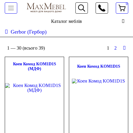
0
066 472 19 61
Каталог меблів
Gerbor (Гербор)
Сортувати:
дешевше
дорожче
новинки
популярність
ФІЛЬТР
1 —
30
(всього 39)
1
2
Ціна
Коен Комод KOM1D1S
Коен Комод KOM1D1S
(МДФ)
-
грн.