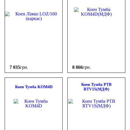
7 035
грн.
8 866
грн.
Коен Тумба РТВ
Коен Тумба KOM4D
RTV1S(МДФ)