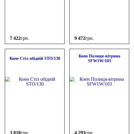
7 422
грн.
9 472
грн.
Коен Полиця-вітрина
Коен Стіл обідній STO/130
SFW1W/103
3 818
грн.
4 293
грн.