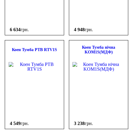
6 634
грн.
4 948
грн.
Коен Тумба нічна
Коен Тумба РТВ RTV1S
KOM1S(МДФ)
4 549
грн.
3 238
грн.