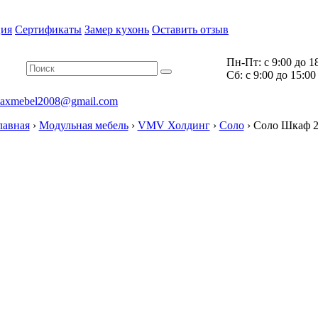
ия
Сертификаты
Замер кухонь
Оставить отзыв
Пн-Пт:
с 9:00 до 1
Cб:
с 9:00 до 15:00
axmebel2008@gmail.com
лавная
›
Модульная мебель
›
VMV Холдинг
›
Соло
›
Соло Шкаф 