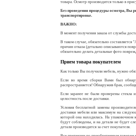
товара. Осмотр производится только в при
Без проведения процедуры осмотра, Вы р
транспортировке.
ВАЖНО:
В момент получения заказа от службы доста
В таком случае, обязательно составляется 
причин отказа (детально описываются повр
обязательно делать детальные фото повреж
Прием товара покупателем
Как только Вы получили мебель, нужно обяз
Если во время сборки Вами был обнаруж
распространяется! Обнаружив брак, сообщи
Если заранее не были проверены стекла и
целостность после доставки.
Условия бесплатной замены производителе
доставки мебели или максимум на следующ
которой она находилась. На упаковочном к
будут соблюдены, и на детали не будет сл
детали производится за счет покупателя.
Все претензии по приобретенным товарам н