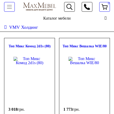
0
066 472 19 61
Каталог мебели
VMV Холдинг
Сортировать:
дешевле
дороже
новинки
популярность
ФИЛЬТР
Топ Микс Комод 2d1s (80)
Топ Микс Вешалка WIE/80
Цена
-
грн.
3 018
грн.
1 773
грн.