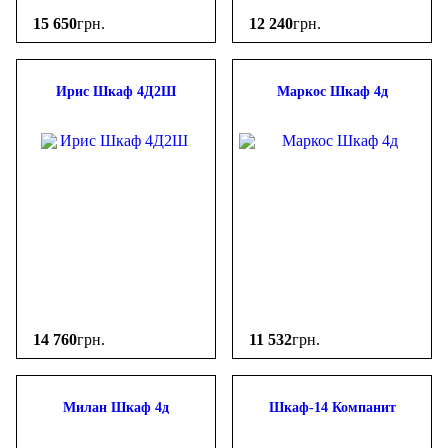
ВМВ холдинг
(3)
15 650
грн.
12 240
грн.
Гербор + БРВ
(6)
Компанит
(1)
Комфорт Мебель
(1)
Ирис Шкаф 4Д2Ш
Маркос Шкаф 4д
Мебель-Сервис
(13)
Миро Марк
(29)
Світ Меблів
(15)
Сокме
(5)
Материал фасада
ДСП
(12)
Зеркало/Стекло
(10)
МДФ
(2)
Рамочный (МДФ+ДСП)
(3)
14 760
грн.
11 532
грн.
Милан Шкаф 4д
Шкаф-14 Компанит