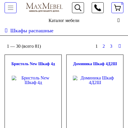
0
066 472 19 61
Каталог мебели
Шкафы распашные
Сортировать:
дешевле
дороже
новинки
популярность
ФИЛЬТР
1 —
30
(всего 81)
1
2
3
Цена
Бристоль New Шкаф 4д
Доминика Шкаф 4Д2Ш
-
грн.
Ширина
0,9м-1,4м
(1)
1,4м-2,0м
(13)
2,0м-3,0м
(6)
Бренд
Doros
(8)